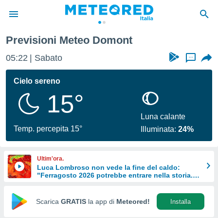
Previsioni Meteo Domont
tiva
rivacy
05:22
Sabato
...
ti di
net
Cielo sereno
net)
15°
i
 da
nisti per
Luna calante
 che le
Temp. percepita 15°
Illuminata:
24%
ioni
iano di
È
Ultim'ora.
Luca Lombroso non vede la fine del caldo:
 a
"Ferragosto 2026 potrebbe entrare nella storia.
ito Web
Ecco perché."
do le
opzioni:
Scarica
GRATIS
la app di
Meteored!
Installa
 i