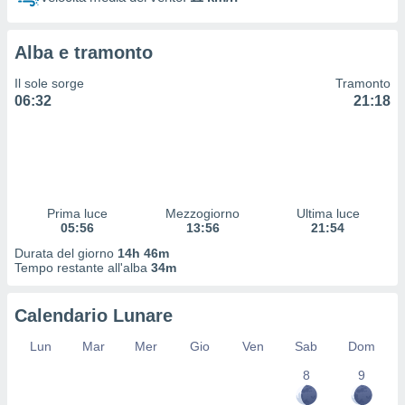
 profili
lezione
cità
Alba e tramonto
izzata,
fili per
Il sole sorge
Tramonto
06:32
21:18
izzazione
nuti,
 profili
lezione
uti
zzati,
Prima luce
Mezzogiorno
Ultima luce
 le
05:56
13:56
21:54
ni degli
 misurare
Durata del giorno
14h 46m
zioni dei
Tempo restante all'alba
34m
,
ere il
Calendario Lunare
so
Lun
Mar
Mer
Gio
Ven
Sab
Dom
he o la
ione di
8
9
enienti
diverse,