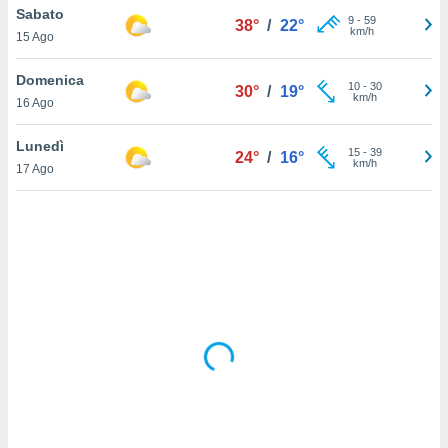
Sabato
9
-
59
38°
/
22°
km/h
sui cookie
15 Ago
e il tuo
 in
Domenica
10
-
30
30°
/
19°
km/h
16 Ago
o
 il
Lunedì
15
-
39
24°
/
16°
km/h
azioni
17 Ago
kie
re
le a piè
 del
to web.
ATIVA,
e
gie
i cookie
ccetti
zione dei