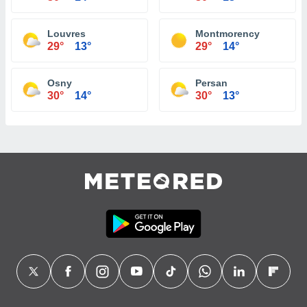
Louvres
Montmorency
29°
13°
29°
14°
Osny
Persan
30°
14°
30°
13°