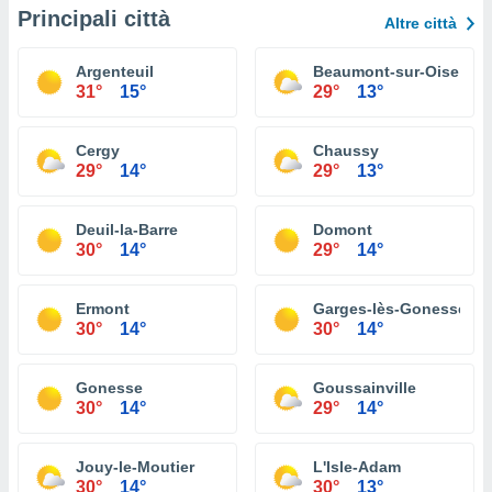
Principali città
Altre città
Argenteuil
Beaumont-sur-Oise
31°
15°
29°
13°
Cergy
Chaussy
29°
14°
29°
13°
Deuil-la-Barre
Domont
30°
14°
29°
14°
Ermont
Garges-lès-Gonesse
30°
14°
30°
14°
Gonesse
Goussainville
30°
14°
29°
14°
Jouy-le-Moutier
L'Isle-Adam
30°
14°
30°
13°