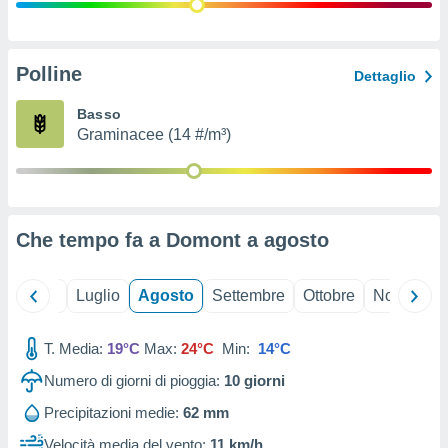
ioni
" o
tra
sui cookie
o sito
Polline
Dettaglio
Basso
nostri
Graminacee (14 #/m³)
mo il
te
ento dei
Che tempo fa a Domont a
agosto
re
ioni su
vo e/o
Giugno
Luglio
Agosto
Settembre
Ottobre
Novembre
i,
 dati
er la
T. Media:
19°C
Max:
24°C
Min:
14°C
 della
Numero di giorni di pioggia:
10
giorni
à, creare
r la
Precipitazioni medie:
62 mm
à
izzata,
Velocità media del vento:
11 km/h