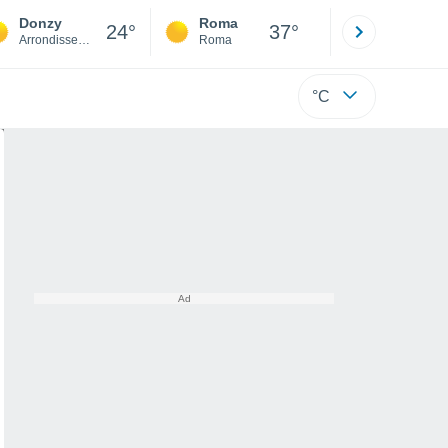
Donzy
Roma
Milano
24°
37°
Arrondissement de Cosne-Cours-sur-Loire
Roma
Milano
°C