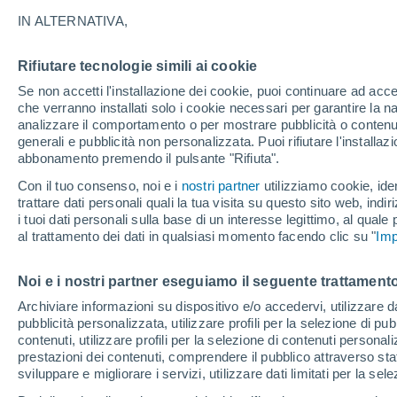
24°
IN ALTERNATIVA,
Rifiutare tecnologie simili ai cookie
Nord-est
Se non accetti l'installazione dei cookie, puoi continuare ad acc
Temp. percepita 25°
10
-
26 km
che verranno installati solo i cookie necessari per garantire la n
analizzare il comportamento o per mostrare pubblicità o contenut
generali e pubblicità non personalizzata. Puoi rifiutare l'install
abbonamento premendo il pulsante "Rifiuta".
Ultim'ora.
L’estate non cambia rotta: caldo fino a metà
Con il tuo consenso, noi e i
nostri partner
utilizziamo cookie, iden
agosto, svolta possibile solo a fine mese
trattare dati personali quali la tua visita su questo sito web, indiri
i tuoi dati personali sulla base di un interesse legittimo, al quale
Il Meteo 1 - 7
Attualità
Mappa della Temperatura
R
al trattamento dei dati in qualsiasi momento facendo clic su "
Imp
Noi e i nostri partner eseguiamo il seguente trattamento
Domani
Domenica
Oggi
Archiviare informazioni su dispositivo e/o accedervi, utilizzare dati
pubblicità personalizzata, utilizzare profili per la selezione di pu
8 Ago
9 Ago
7 Ago
contenuti, utilizzare profili per la selezione di contenuti personal
prestazioni dei contenuti, comprendere il pubblico attraverso stat
sviluppare e migliorare i servizi, utilizzare dati limitati per la sel
60%