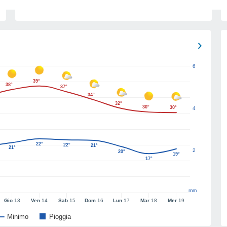
6
39°
38°
37°
34°
32°
30°
30°
4
22°
22°
21°
21°
2
20°
19°
17°
mm
Gio
13
Ven
14
Sab
15
Dom
16
Lun
17
Mar
18
Mer
19
Minimo
Pioggia