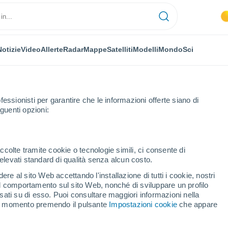
Notizie
Video
Allerte
Radar
Mappe
Satelliti
Modelli
Mondo
Sci
fessionisti per garantire che le informazioni offerte siano di
guenti opzioni:
Donzy
ccolte tramite cookie o tecnologie simili, ci consente di
n elevati standard di qualità senza alcun costo.
y
re al sito Web accettando l'installazione di tutti i cookie, nostri
 il comportamento sul sito Web, nonché di sviluppare un profilo
...
asati su di esso. Puoi consultare maggiori informazioni nella
si momento premendo il pulsante
Impostazioni cookie
che appare
Per ora
Cielo sereno nelle prossime ore