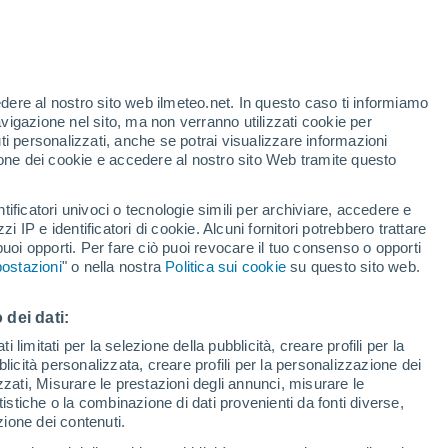
edere al nostro sito web ilmeteo.net. In questo caso ti informiamo
/h
avigazione nel sito, ma non verranno utilizzati cookie per
i personalizzati, anche se potrai visualizzare informazioni
azione dei cookie e accedere al nostro sito Web tramite questo
tificatori univoci o tecnologie simili per archiviare, accedere e
zzi IP e identificatori di cookie. Alcuni fornitori potrebbero trattare
 puoi opporti. Per fare ciò puoi revocare il tuo consenso o opporti
adar di pioggia
Satelliti
Modelli
ostazioni
" o nella nostra
Politica sui cookie
su questo sito web.
 dei dati:
Lunedì
Martedì
Mercoledì
Giovedi
 limitati per la selezione della pubblicità, creare profili per la
bblicità personalizzata, creare profili per la personalizzazione dei
10 Ago
11 Ago
12 Ago
13 Ago
izzati, Misurare le prestazioni degli annunci, misurare le
istiche o la combinazione di dati provenienti da fonti diverse,
ezione dei contenuti.
40%