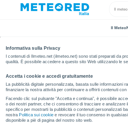
Il Meteo
Informativa sulla Privacy
I contenuti di Ilmeteo.net (ilmeteo.net) sono stati preparati da pro
qualità. È possibile accedere a questo sito Web utilizzando le se
Accetta i cookie e accedi gratuitamente
Home
Francia
Borgogna-Franca Contea
Nièvre
La pubblicità digitale personalizzata, basata sulle informazioni ra
finanziare la nostra attività per continuare a offrirti contenuti co
Previsioni Meteo Donz
Facendo clic sul pulsante "Accetta e continua", è possibile accede
o dei nostri partner, che ci consentono di tracciare e analizzare
11:33
Venerdì
specifico per mostrarti la pubblicità o contenuti personalizzati b
nostra
Politica sui cookie
e revocare il tuo consenso in qualsia
disponibile a piè di pagina del nostro sito web.
Sereno