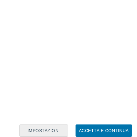
Calendario Lunare
Lun
Mar
Mer
Gio
Ven
Sab
Dom
7
8
9
10
11
12
13
14
15
16
17
18
19
20
IMPOSTAZIONI
ACCETTA E CONTINUA