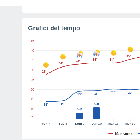
Luce del giorno restante
10h 14m
Grafici del tempo
45
40
35°
34°
34°
35
33°
32°
30
28°
25
20
20°
20°
19°
19°
15
0.9
14°
14°
0.5
10
°C
Ven
7
Sab
8
Dom
9
Lun
10
Mar
11
Mer
12
Massimo