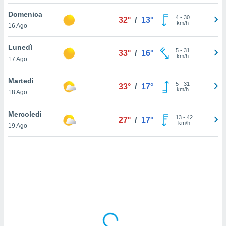
Domenica
sui cookie
4
-
30
32°
/
13°
km/h
16 Ago
e il tuo
 in
Lunedì
5
-
31
33°
/
16°
o
km/h
17 Ago
 il
Martedì
azioni
5
-
31
33°
/
17°
km/h
18 Ago
kie
re
le a piè
Mercoledì
13
-
42
27°
/
17°
 del
km/h
19 Ago
to web.
ATIVA,
e
gie
i cookie
ccetti
zione dei