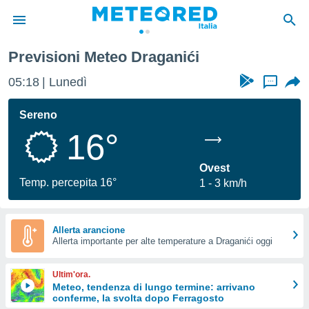
Previsioni Meteo Draganići
tiva
rivacy
05:18
Lunedì
...
ti di
net
Sereno
net)
16°
i
 da
nisti per
Ovest
 che le
Temp. percepita 16°
1
3 km/h
ioni
iano di
È
Allerta arancione
 a
Allerta importante per alte temperature a Draganići oggi
ito Web
do le
Ultim'ora.
opzioni:
Meteo, tendenza di lungo termine: arrivano
conferme, la svolta dopo Ferragosto
 i