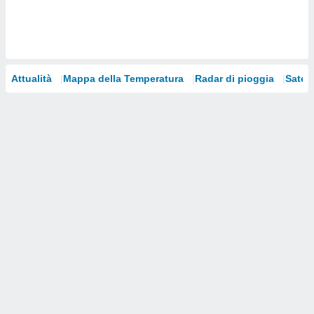
i nostri
artner
Attualità
Mappa della Temperatura
Radar di pioggia
Satelli