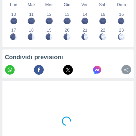
Lun
Mar
Mer
Gio
Ven
Sab
Dom
re e
e i
10
11
12
13
14
15
16
tilizzare
ati per la
e dei
17
18
19
20
21
22
23
.
izzazione
Condividi previsioni
azione
o la
e del
vo,
à e
i
zzati,
one delle
ni dei
 e degli
 ricerche
ico,
di