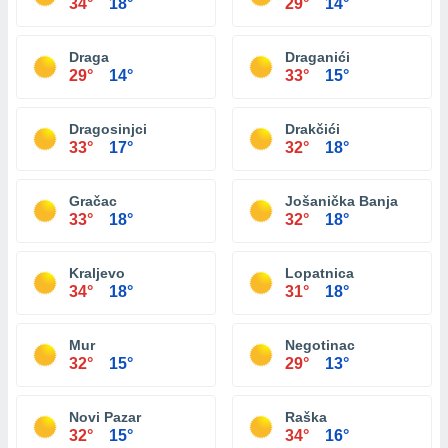
34°
18°
29°
14°
Draga
Draganići
29°
14°
33°
15°
Dragosinjci
Drakčići
33°
17°
32°
18°
Gračac
Jošanička Banja
33°
18°
32°
18°
Kraljevo
Lopatnica
34°
18°
31°
18°
Mur
Negotinac
32°
15°
29°
13°
Novi Pazar
Raška
32°
15°
34°
16°