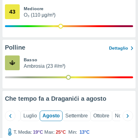
ioni
" o
Mediocre
tra
43
O₃ (110 µg/m³)
sui cookie
o sito
nostri
Polline
Dettaglio
mo il
te
Basso
ento dei
Ambrosia (23 #/m³)
re
ioni su
vo e/o
i,
Che tempo fa a Draganići a
agosto
 dati
er la
 della
Giugno
Luglio
Agosto
Settembre
Ottobre
Novembre
à, creare
r la
à
T. Media:
19°C
Max:
25°C
Min:
13°C
izzata,