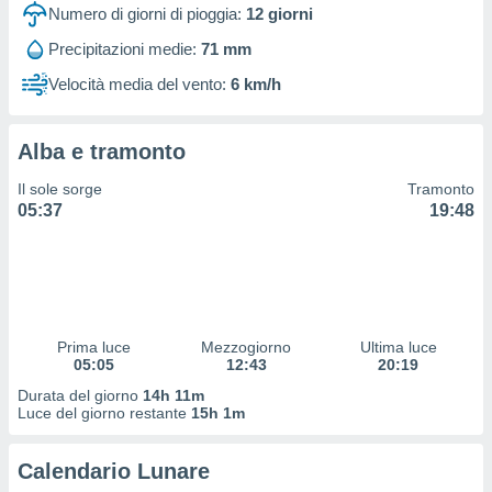
 profili
Numero di giorni di pioggia:
12
giorni
lezione
Precipitazioni medie:
71 mm
cità
izzata,
Velocità media del vento:
6 km/h
fili per
izzazione
Alba e tramonto
nuti,
 profili
Il sole sorge
Tramonto
lezione
05:37
19:48
uti
zzati,
 le
ni degli
 misurare
zioni dei
,
Prima luce
Mezzogiorno
Ultima luce
05:05
12:43
20:19
ere il
Durata del giorno
14h 11m
so
Luce del giorno restante
15h 1m
he o la
ione di
Calendario Lunare
enienti
diverse,