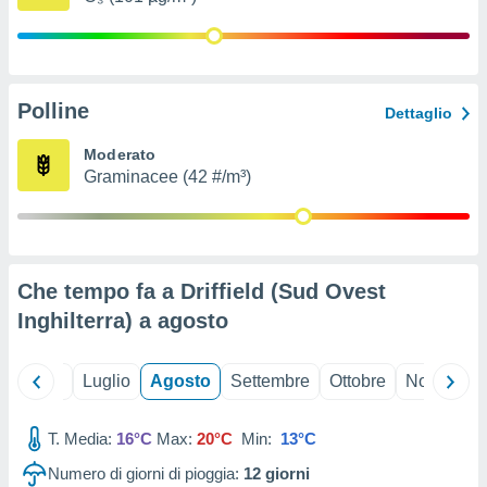
ioni
" o
tra
sui cookie
o sito
Polline
Dettaglio
nostri
Moderato
Graminacee (42 #/m³)
mo il
te
ento dei
re
Che tempo fa a Driffield (Sud Ovest
ioni su
vo e/o
Inghilterra) a
agosto
i,
 dati
er la
Giugno
Luglio
Agosto
Settembre
Ottobre
Novembre
 della
à, creare
r la
T. Media:
16°C
Max:
20°C
Min:
13°C
à
Numero di giorni di pioggia:
12
giorni
izzata,