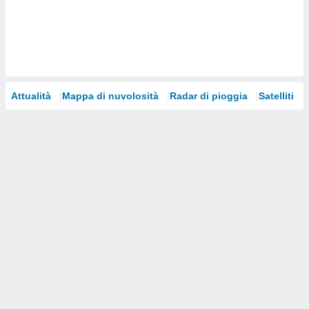
i nostri
artner
Attualità
Mappa di nuvolosità
Radar di pioggia
Satelliti