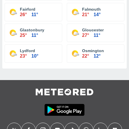
Fairford
Falmouth
26°
11°
21°
14°
Glastonbury
Gloucester
25°
11°
27°
11°
Lydford
Osmington
23°
10°
22°
12°