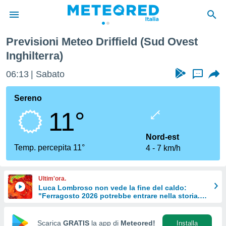
Previsioni Meteo Driffield (Sud Ovest
tiva
Inghilterra)
rivacy
ti di
06:13
Sabato
...
net
net)
Sereno
i
 da
11°
nisti per
 che le
Nord-est
ioni
Temp. percepita 11°
iano di
4
7 km/h
È
 a
Ultim'ora.
ito Web
Luca Lombroso non vede la fine del caldo:
do le
"Ferragosto 2026 potrebbe entrare nella storia.
Ecco perché."
opzioni:
Scarica
GRATIS
la app di
Meteored!
Installa
 i