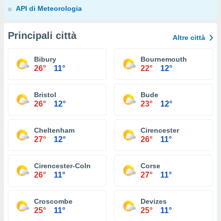
API di Meteorologia
Principali città
Altre città
Bibury
Bournemouth
26°
11°
22°
12°
Bristol
Bude
26°
12°
23°
12°
Cheltenham
Cirencester
27°
12°
26°
11°
Cirencester-Coln
Corse
26°
11°
27°
11°
Croscombe
Devizes
25°
11°
25°
11°