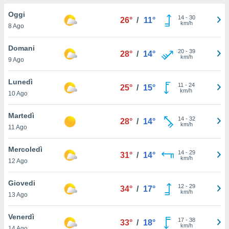
a", è
Oggi
14
-
30
26°
/
11°
al sito
km/h
8 Ago
ettando
zione di
Domani
20
-
39
okie,
28°
/
14°
km/h
9 Ago
dei nostri
che ci
no di
Lunedì
11
-
24
25°
/
15°
 e
km/h
10 Ago
e il
amento
Martedì
14
-
32
 Web,
28°
/
14°
km/h
11 Ago
i
re un
Mercoledì
pecifico
14
-
29
31°
/
14°
km/h
arti la
12 Ago
à o
i
Giovedi
12
-
29
zzati
34°
/
17°
km/h
13 Ago
 di esso.
sultare
Venerdì
17
-
38
33°
/
18°
km/h
oni nella
14 Ago