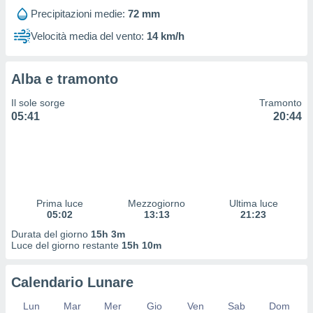
 profili
Precipitazioni medie:
72 mm
lezione
cità
Velocità media del vento:
14 km/h
izzata,
fili per
Alba e tramonto
izzazione
nuti,
Il sole sorge
Tramonto
 profili
05:41
20:44
lezione
uti
zzati,
 le
ni degli
 misurare
Prima luce
Mezzogiorno
Ultima luce
zioni dei
05:02
13:13
21:23
,
ere il
Durata del giorno
15h 3m
Luce del giorno restante
15h 10m
so
he o la
Calendario Lunare
ione di
enienti
Lun
Mar
Mer
Gio
Ven
Sab
Dom
diverse,