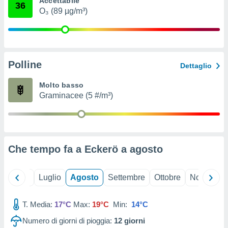
Accettabile
36
ioni
" o
O₃ (89 µg/m³)
tra
sui cookie
o sito
Polline
nostri
Dettaglio
mo il
Molto basso
te
Graminacee (5 #/m³)
ento dei
re
ioni su
vo e/o
Che tempo fa a Eckerö a
agosto
i,
 dati
er la
Giugno
Luglio
Agosto
Settembre
Ottobre
Novembre
 della
à, creare
r la
T. Media:
17°C
Max:
19°C
Min:
14°C
à
Numero di giorni di pioggia:
12
giorni
izzata,