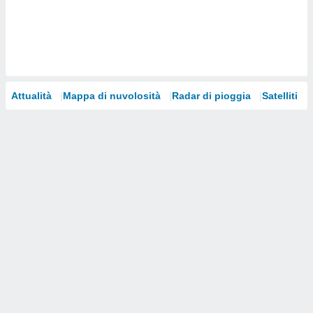
i nostri
artner
Attualità
Mappa di nuvolosità
Radar di pioggia
Satelliti