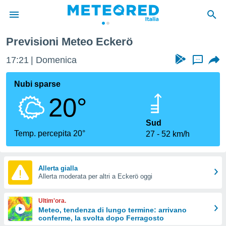
Previsioni Meteo Eckerö
tiva
rivacy
17:21
Domenica
...
ti di
net
Nubi sparse
net)
20°
i
 da
nisti per
Sud
 che le
Temp. percepita 20°
27
52 km/h
ioni
iano di
È
Allerta gialla
 a
Allerta moderata per altri a Eckerö oggi
ito Web
do le
Ultim'ora.
opzioni:
Meteo, tendenza di lungo termine: arrivano
conferme, la svolta dopo Ferragosto
 i