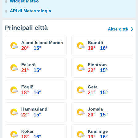
Widget Meteo
API di Meteorologia
Principali città
Altre città
Aland Island Mariehamn
Brändö
20°
15°
19°
16°
Eckerö
Finström
21°
15°
22°
15°
Föglö
Geta
18°
16°
21°
15°
Hammarland
Jomala
22°
15°
20°
15°
Kökar
Kumlinge
18°
16°
19°
16°