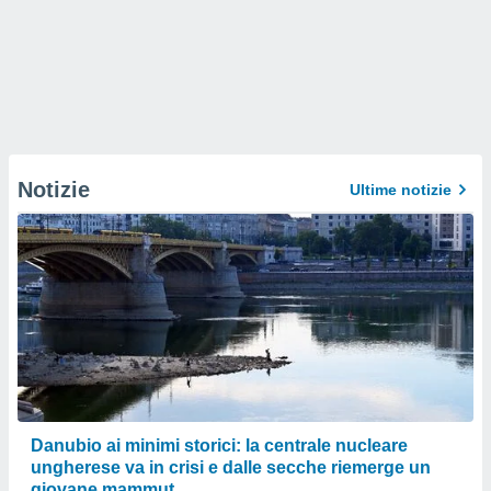
Notizie
Ultime notizie
Danubio ai minimi storici: la centrale nucleare
ungherese va in crisi e dalle secche riemerge un
giovane mammut