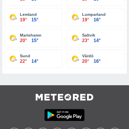
Lemland
Lumparland
19°
15°
19°
16°
Mariehamn
Saltvik
20°
15°
23°
14°
Sund
Vårdö
22°
14°
20°
16°