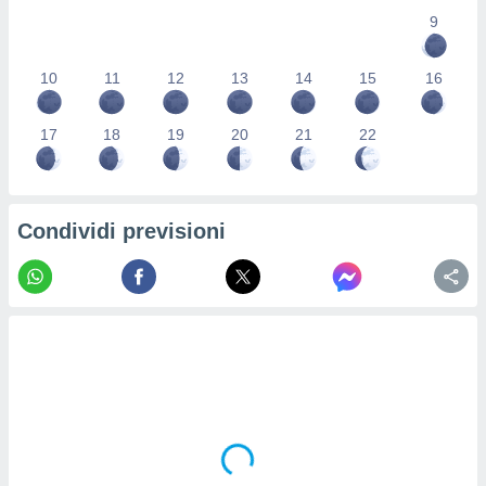
re e
9
e i
tilizzare
10
11
12
13
14
15
16
ati per la
e dei
.
17
18
19
20
21
22
izzazione
azione
Condividi previsioni
o la
e del
vo,
à e
i
zzati,
one delle
ni dei
 e degli
 ricerche
ico,
di