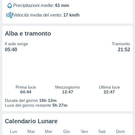
 profili
Precipitazioni medie:
61 mm
lezione
cità
Velocità media del vento:
17 km/h
izzata,
fili per
Alba e tramonto
izzazione
nuti,
Il sole sorge
Tramonto
 profili
05:40
21:52
lezione
uti
zzati,
 le
ni degli
 misurare
Prima luce
Mezzogiorno
Ultima luce
zioni dei
04:44
13:47
22:47
,
ere il
Durata del giorno
16h 12m
Luce del giorno restante
5h 27m
so
he o la
Calendario Lunare
ione di
enienti
Lun
Mar
Mer
Gio
Ven
Sab
Dom
diverse,