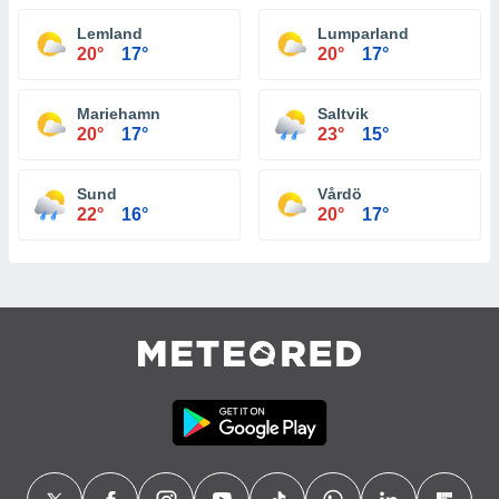
Lemland
Lumparland
20°
17°
20°
17°
Mariehamn
Saltvik
20°
17°
23°
15°
Sund
Vårdö
22°
16°
20°
17°