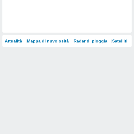
i nostri
artner
Attualità
Mappa di nuvolosità
Radar di pioggia
Satelliti