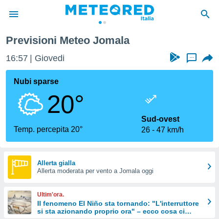
Previsioni Meteo Jomala
tiva
rivacy
16:57
Giovedi
...
ti di
net
Nubi sparse
net)
20°
i
 da
nisti per
Sud-ovest
 che le
Temp. percepita 20°
26
47 km/h
ioni
iano di
È
Allerta gialla
 a
Allerta moderata per vento a Jomala oggi
ito Web
do le
Ultim'ora.
opzioni:
Il fenomeno El Niño sta tornando: "L'interruttore
si sta azionando proprio ora" – ecco cosa ci
 i