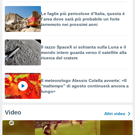
Le faglie più pericolose d’Italia, questa è
l’area dove sarà più probabile un forte
terremoto nei prossimi anni
Il razzo SpaceX si schianta sulla Luna e il
mondo intero guarda verso il satellite alla
ricerca del cratere
Il meteorologo Alessio Colella avverte: «Il
“maltempo” di agosto continuerà ancora a
lungo»
Video
Altri video