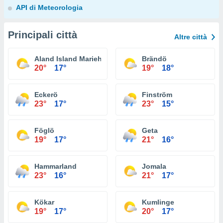
API di Meteorologia
Principali città
Altre città
Aland Island Mariehamn
Brändö
20°
17°
19°
18°
Eckerö
Finström
23°
17°
23°
15°
Föglö
Geta
19°
17°
21°
16°
Hammarland
Jomala
23°
16°
21°
17°
Kökar
Kumlinge
19°
17°
20°
17°