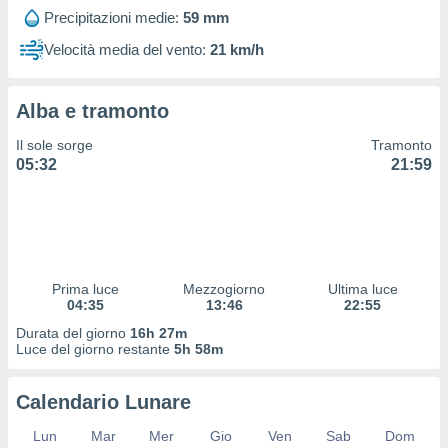
 profili
Precipitazioni medie:
59 mm
lezione
cità
Velocità media del vento:
21 km/h
izzata,
fili per
Alba e tramonto
izzazione
nuti,
Il sole sorge
Tramonto
 profili
05:32
21:59
lezione
uti
zzati,
 le
ni degli
 misurare
Prima luce
Mezzogiorno
Ultima luce
zioni dei
04:35
13:46
22:55
,
ere il
Durata del giorno
16h 27m
Luce del giorno restante
5h 58m
so
he o la
Calendario Lunare
ione di
enienti
Lun
Mar
Mer
Gio
Ven
Sab
Dom
diverse,