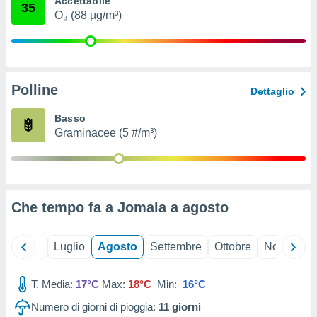
Accettabile
35
ioni
" o
O₃ (88 µg/m³)
tra
sui cookie
o sito
Polline
nostri
Dettaglio
mo il
Basso
te
Graminacee (5 #/m³)
ento dei
re
ioni su
vo e/o
Che tempo fa a Jomala a
agosto
i,
 dati
er la
Giugno
Luglio
Agosto
Settembre
Ottobre
Novembre
 della
à, creare
r la
T. Media:
17°C
Max:
18°C
Min:
16°C
à
Numero di giorni di pioggia:
11
giorni
izzata,