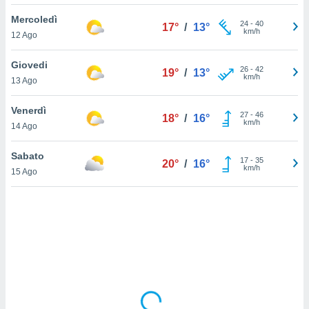
Mercoledì
sui cookie
24
-
40
17°
/
13°
km/h
12 Ago
e il tuo
 in
Giovedi
26
-
42
19°
/
13°
o
km/h
13 Ago
 il
Venerdì
azioni
27
-
46
18°
/
16°
km/h
14 Ago
kie
re
le a piè
Sabato
17
-
35
20°
/
16°
 del
km/h
15 Ago
to web.
ATIVA,
e
gie
i cookie
ccetti
zione dei