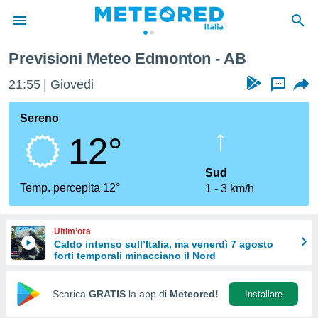
Previsioni Meteo Edmonton - AB
tiva
rivacy
21:55
Giovedi
...
ti di
net
Sereno
net)
12°
i
 da
nisti per
Sud
 che le
Temp. percepita 12°
1
3 km/h
ioni
iano di
È
Ultim’ora
Caldo intenso sull’Italia, ma venerdì 7 agosto
 a
forti temporali minacciano il Nord
ito Web
do le
opzioni:
Scarica
GRATIS
la app di
Meteored!
Installare
 i