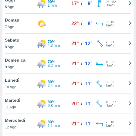
90%
a", è
26
-
52
17°
/
9°
1 mm
km/h
6 Ago
al sito
ettando
Domani
9
-
15
22°
/
8°
zione di
km/h
7 Ago
okie,
dei nostri
Sabato
70%
7
-
21
che ci
21°
/
12°
4.3 mm
km/h
8 Ago
no di
 e
e il
Domenica
70%
10
-
21
21°
/
12°
amento
3.2 mm
km/h
9 Ago
 Web,
i
Lunedì
80%
8
-
32
re un
21°
/
11°
2.4 mm
km/h
10 Ago
pecifico
arti la
Martedì
à o
80%
10
-
27
20°
/
11°
0.8 mm
km/h
i
11 Ago
zzati
 di esso.
Mercoledì
80%
7
-
18
sultare
21°
/
11°
1.1 mm
km/h
12 Ago
oni nella