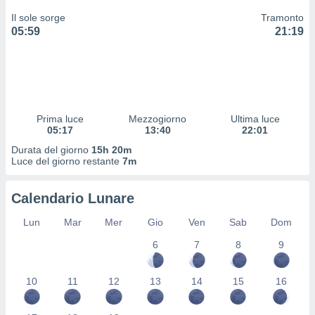
 profili
Il sole sorge
Tramonto
lezione
05:59
21:19
cità
izzata,
fili per
izzazione
nuti,
 profili
Prima luce
Mezzogiorno
Ultima luce
lezione
05:17
13:40
22:01
uti
Durata del giorno
15h 20m
zzati,
Luce del giorno restante
7m
 le
ni degli
 misurare
Calendario Lunare
zioni dei
,
Lun
Mar
Mer
Gio
Ven
Sab
Dom
ere il
6
7
8
9
so
he o la
10
11
12
13
14
15
16
ione di
enienti
diverse,