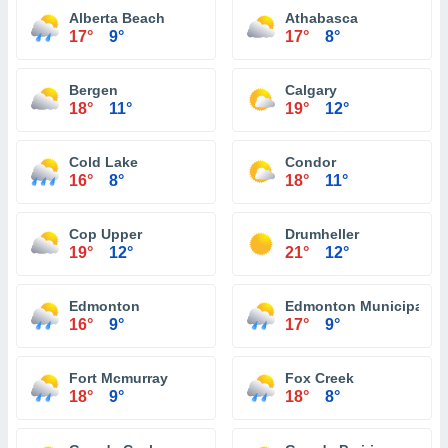
Alberta Beach
Athabasca
17°
9°
17°
8°
Bergen
Calgary
18°
11°
19°
12°
Cold Lake
Condor
16°
8°
18°
11°
Cop Upper
Drumheller
19°
12°
21°
12°
Edmonton
Edmonton Municipal Alt
16°
9°
17°
9°
Fort Mcmurray
Fox Creek
18°
9°
18°
8°