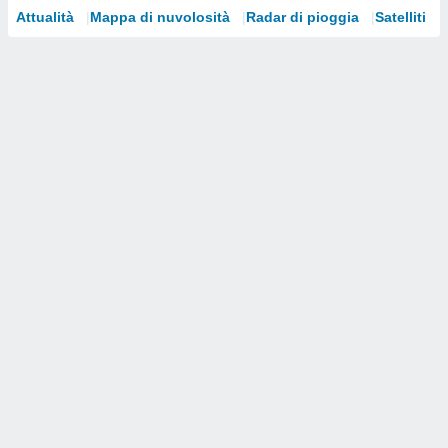
Attualità
Mappa di nuvolosità
Radar di pioggia
Satelliti
i nostri
artner