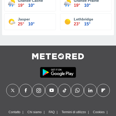
Grande Cache
Grande Prairie
19°
10°
19°
10°
Jasper
Lethbridge
25°
10°
23°
15°
Contatto
Chi siamo
FAQ
Termini di utilizzo
Cookies