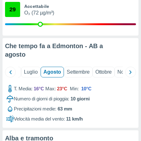
ioni
" o
Accettabile
29
tra
O₃ (72 µg/m³)
sui cookie
o sito
nostri
Che tempo fa a Edmonton - AB a
mo il
agosto
te
ento dei
Giugno
Luglio
Agosto
Settembre
Ottobre
Novembre
re
ioni su
T. Media:
16°C
Max:
23°C
Min:
10°C
vo e/o
i,
Numero di giorni di pioggia:
10
giorni
 dati
er la
Precipitazioni medie:
63 mm
 della
Velocità media del vento:
11 km/h
à, creare
r la
à
Alba e tramonto
izzata,