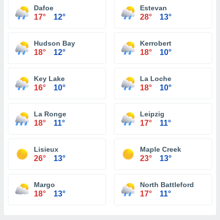
Dafoe
Estevan
17°
12°
28°
13°
Hudson Bay
Kerrobert
18°
12°
18°
10°
Key Lake
La Loche
16°
10°
18°
10°
La Ronge
Leipzig
18°
11°
17°
11°
Lisieux
Maple Creek
26°
13°
23°
13°
Margo
North Battleford
18°
13°
17°
11°