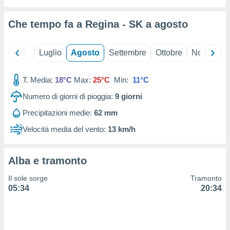
ioni
" o
tra
Che tempo fa a Regina - SK a
agosto
sui cookie
o sito
Giugno
Luglio
Agosto
Settembre
Ottobre
Novembre
nostri
T. Media:
18°C
Max:
25°C
Min:
11°C
mo il
te
Numero di giorni di pioggia:
9
giorni
ento dei
Precipitazioni medie:
62 mm
re
Velocità media del vento:
13 km/h
ioni su
vo e/o
i,
Alba e tramonto
 dati
er la
Il sole sorge
Tramonto
 della
05:34
20:34
à, creare
r la
à
izzata,