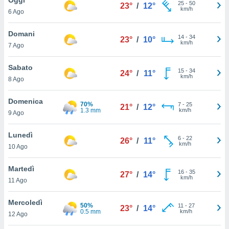
a", è
25
-
50
23°
/
12°
km/h
6 Ago
al sito
ettando
Domani
14
-
34
23°
/
10°
zione di
km/h
7 Ago
okie,
dei nostri
Sabato
15
-
34
che ci
24°
/
11°
km/h
8 Ago
no di
 e
e il
Domenica
70%
7
-
25
21°
/
12°
amento
1.3 mm
km/h
9 Ago
 Web,
i
Lunedì
6
-
22
re un
26°
/
11°
km/h
10 Ago
pecifico
arti la
Martedì
à o
16
-
35
27°
/
14°
km/h
i
11 Ago
zzati
 di esso.
Mercoledì
50%
11
-
27
sultare
23°
/
14°
0.5 mm
km/h
12 Ago
oni nella