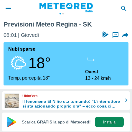
Previsioni Meteo Regina - SK
tiva
rivacy
08:01
Giovedi
...
ti di
net
Nubi sparse
net)
18°
i
 da
nisti per
Ovest
 che le
Temp. percepita 18°
13
24 km/h
ioni
iano di
È
Ultim'ora.
Il fenomeno El Niño sta tornando: "L'interruttore
 a
si sta azionando proprio ora" – ecco cosa ci
ito Web
aspetta in inverno
do le
opzioni:
Scarica
GRATIS
la app di
Meteored!
Installa
 i