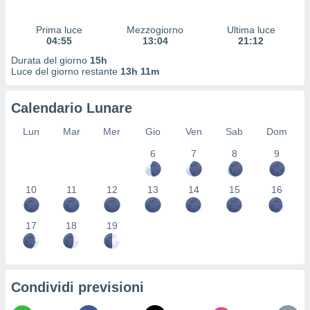
 profili
lezione
Prima luce
Mezzogiorno
Ultima luce
cità
04:55
13:04
21:12
izzata,
fili per
Durata del giorno
15h
Luce del giorno restante
13h 11m
izzazione
nuti,
Calendario Lunare
 profili
lezione
Lun
Mar
Mer
Gio
Ven
Sab
Dom
uti
zzati,
6
7
8
9
 le
ni degli
10
11
12
13
14
15
16
 misurare
zioni dei
,
17
18
19
ere il
so
he o la
ione di
Condividi previsioni
enienti
diverse,