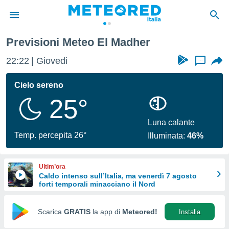
Previsioni Meteo El Madher
tiva
rivacy
22:22
Giovedi
...
ti di
net
Cielo sereno
net)
25°
i
 da
nisti per
Luna calante
 che le
Temp. percepita 26°
Illuminata:
46%
ioni
iano di
È
Ultim’ora
Caldo intenso sull’Italia, ma venerdì 7 agosto
 a
forti temporali minacciano il Nord
ito Web
do le
opzioni:
Scarica
GRATIS
la app di
Meteored!
Installa
 i