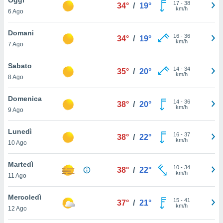
a", è
17
-
38
34°
/
19°
km/h
6 Ago
al sito
ettando
Domani
16
-
36
34°
/
19°
zione di
km/h
7 Ago
okie,
dei nostri
Sabato
14
-
34
che ci
35°
/
20°
km/h
8 Ago
no di
 e
e il
Domenica
14
-
36
38°
/
20°
amento
km/h
9 Ago
 Web,
i
Lunedì
16
-
37
re un
38°
/
22°
km/h
10 Ago
pecifico
arti la
Martedì
à o
10
-
34
38°
/
22°
km/h
i
11 Ago
zzati
 di esso.
Mercoledì
15
-
41
sultare
37°
/
21°
km/h
12 Ago
oni nella