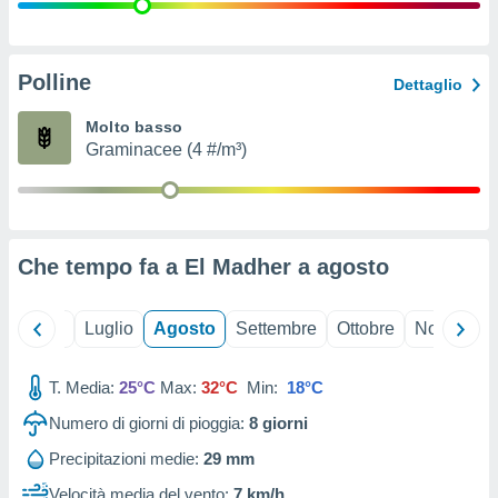
ioni
" o
tra
sui cookie
o sito
Polline
Dettaglio
Molto basso
nostri
Graminacee (4 #/m³)
mo il
te
ento dei
Che tempo fa a El Madher a
agosto
re
ioni su
vo e/o
Giugno
Luglio
Agosto
Settembre
Ottobre
Novembre
i,
 dati
er la
T. Media:
25°C
Max:
32°C
Min:
18°C
 della
Numero di giorni di pioggia:
8
giorni
à, creare
r la
Precipitazioni medie:
29 mm
à
izzata,
Velocità media del vento:
7 km/h