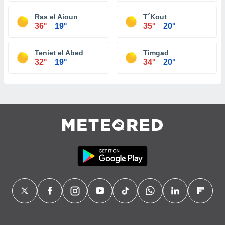
Ras el Aioun
T´Kout
36°
19°
35°
20°
Teniet el Abed
Timgad
32°
19°
34°
20°