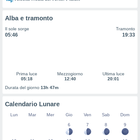
 profili
lezione
cità
Alba e tramonto
izzata,
fili per
Il sole sorge
Tramonto
05:46
19:33
izzazione
nuti,
 profili
lezione
uti
zzati,
Prima luce
Mezzogiorno
Ultima luce
 le
05:18
12:40
20:01
ni degli
 misurare
Durata del giorno
13h 47m
zioni dei
,
Calendario Lunare
ere il
Lun
Mar
Mer
Gio
Ven
Sab
Dom
so
he o la
6
7
8
9
ione di
enienti
diverse,