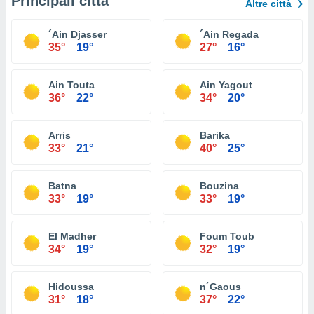
Principali città
Altre città
´Ain Djasser
´Ain Regada
35°
19°
27°
16°
Ain Touta
Ain Yagout
36°
22°
34°
20°
Arris
Barika
33°
21°
40°
25°
Batna
Bouzina
33°
19°
33°
19°
El Madher
Foum Toub
34°
19°
32°
19°
Hidoussa
n´Gaous
31°
18°
37°
22°