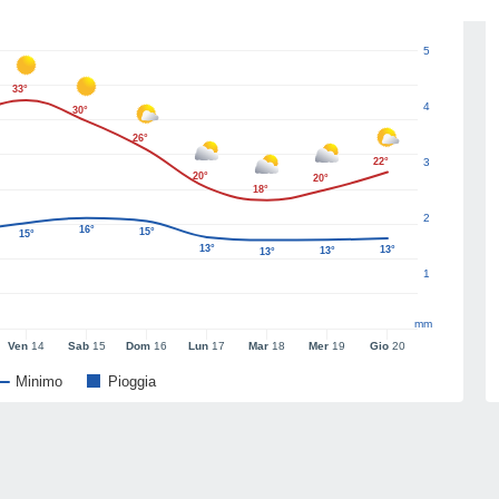
5
33°
4
30°
26°
22°
3
20°
20°
18°
2
16°
15°
15°
13°
13°
13°
13°
1
mm
Ven
14
Sab
15
Dom
16
Lun
17
Mar
18
Mer
19
Gio
20
Minimo
Pioggia