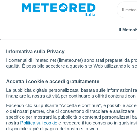
Il Meteo
Informativa sulla Privacy
I contenuti di Ilmeteo.net (ilmeteo.net) sono stati preparati da pro
qualità. È possibile accedere a questo sito Web utilizzando le se
Accetta i cookie e accedi gratuitamente
Home
Paesi Bassi
Gheldria
Elburg
La pubblicità digitale personalizzata, basata sulle informazioni ra
finanziare la nostra attività per continuare a offrirti contenuti co
Previsioni Meteo Elbur
Facendo clic sul pulsante "Accetta e continua", è possibile accede
o dei nostri partner, che ci consentono di tracciare e analizzare
22:06
Sabato
specifico per mostrarti la pubblicità o contenuti personalizzati b
nostra
Politica sui cookie
e revocare il tuo consenso in qualsia
disponibile a piè di pagina del nostro sito web.
Nubi sparse