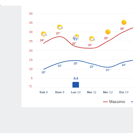
Grafici del tempo
40
35
30°
30
27°
25°
24°
25
22°
21°
20
15
15°
14°
13°
13°
10
11°
10°
5
0.4
°C
Sab
8
Dom
9
Lun
10
Mar
11
Mer
12
Gio
13
Massimo