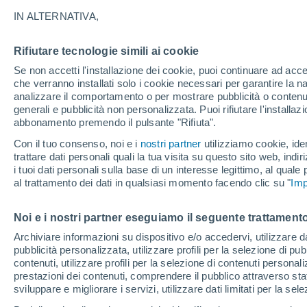
18°
IN ALTERNATIVA,
Rifiutare tecnologie simili ai cookie
Luna calan
Se non accetti l'installazione dei cookie, puoi continuare ad acc
Illuminata:
Temp. percepita 18°
che verranno installati solo i cookie necessari per garantire la n
analizzare il comportamento o per mostrare pubblicità o contenut
generali e pubblicità non personalizzata. Puoi rifiutare l'install
abbonamento premendo il pulsante "Rifiuta".
Ultim'ora.
Ondata di calore fino a Ferragosto: rischia di
Con il tuo consenso, noi e i
nostri partner
utilizziamo cookie, iden
diventare eccezionale. Svolta solo a fine mes
trattare dati personali quali la tua visita su questo sito web, indiri
i tuoi dati personali sulla base di un interesse legittimo, al quale
Il Meteo 1 - 7
Attualità
Mappa di nuvolosità
Radar 
al trattamento dei dati in qualsiasi momento facendo clic su "
Imp
Noi e i nostri partner eseguiamo il seguente trattamento
Domani
Lunedì
Oggi
Archiviare informazioni su dispositivo e/o accedervi, utilizzare dati
pubblicità personalizzata, utilizzare profili per la selezione di pu
9 Ago
10 Ago
8 Ago
contenuti, utilizzare profili per la selezione di contenuti personal
prestazioni dei contenuti, comprendere il pubblico attraverso stat
sviluppare e migliorare i servizi, utilizzare dati limitati per la sel
40%