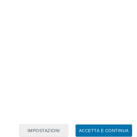
Calendario Lunare
Lun
Mar
Mer
Gio
Ven
Sab
Dom
8
9
10
11
12
13
14
15
16
17
18
19
20
21
IMPOSTAZIONI
ACCETTA E CONTINUA