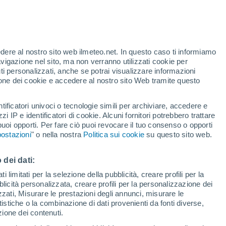
te
edere al nostro sito web ilmeteo.net. In questo caso ti informiamo
24%
avigazione nel sito, ma non verranno utilizzati cookie per
i personalizzati, anche se potrai visualizzare informazioni
azione dei cookie e accedere al nostro sito Web tramite questo
tificatori univoci o tecnologie simili per archiviare, accedere e
e?
zzi IP e identificatori di cookie. Alcuni fornitori potrebbero trattare
 puoi opporti. Per fare ciò puoi revocare il tuo consenso o opporti
di pioggia
Satelliti
Modelli
ostazioni
" o nella nostra
Politica sui cookie
su questo sito web.
 dei dati:
Martedì
Mercoledì
Giovedi
Venerdì
 limitati per la selezione della pubblicità, creare profili per la
bblicità personalizzata, creare profili per la personalizzazione dei
11 Ago
12 Ago
13 Ago
14 Ago
izzati, Misurare le prestazioni degli annunci, misurare le
istiche o la combinazione di dati provenienti da fonti diverse,
ezione dei contenuti.