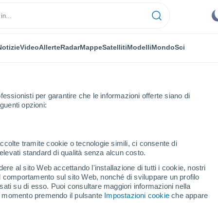
Notizie
Video
Allerte
Radar
Mappe
Satelliti
Modelli
Mondo
Sci
fessionisti per garantire che le informazioni offerte siano di
guenti opzioni:
ccolte tramite cookie o tecnologie simili, ci consente di
n elevati standard di qualità senza alcun costo.
g
re al sito Web accettando l'installazione di tutti i cookie, nostri
 il comportamento sul sito Web, nonché di sviluppare un profilo
...
asati su di esso. Puoi consultare maggiori informazioni nella
si momento premendo il pulsante
Impostazioni cookie
che appare
Per ora
Intervalli nuvolosi nelle prossime
ore