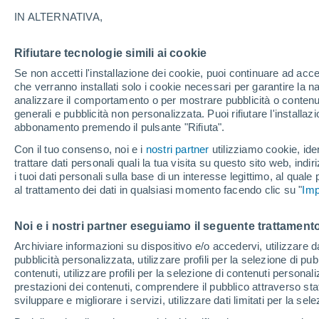
27°
IN ALTERNATIVA,
Rifiutare tecnologie simili ai cookie
UV
4 Medi
Se non accetti l'installazione dei cookie, puoi continuare ad acc
Temp. percepita 27°
FPS
6-10
che verranno installati solo i cookie necessari per garantire la n
analizzare il comportamento o per mostrare pubblicità o contenut
generali e pubblicità non personalizzata. Puoi rifiutare l'install
abbonamento premendo il pulsante "Rifiuta".
Ultim'ora.
Meteo, tendenza di lungo termine: arrivano
Con il tuo consenso, noi e i
nostri partner
utilizziamo cookie, iden
conferme, la svolta dopo Ferragosto
trattare dati personali quali la tua visita su questo sito web, indiri
i tuoi dati personali sulla base di un interesse legittimo, al quale
Il Meteo 1 - 7
Attualità
Mappa di nuvolosità
Radar 
al trattamento dei dati in qualsiasi momento facendo clic su "
Imp
Noi e i nostri partner eseguiamo il seguente trattamento
Domani
Martedì
M
Oggi
Archiviare informazioni su dispositivo e/o accedervi, utilizzare dati
pubblicità personalizzata, utilizzare profili per la selezione di pu
10 Ago
11 Ago
9 Ago
contenuti, utilizzare profili per la selezione di contenuti personal
prestazioni dei contenuti, comprendere il pubblico attraverso stat
sviluppare e migliorare i servizi, utilizzare dati limitati per la sel
30%