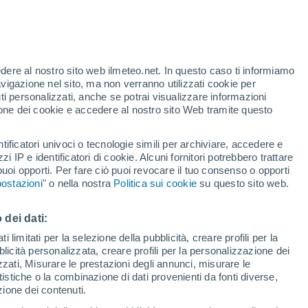
o
edere al nostro sito web ilmeteo.net. In questo caso ti informiamo
avigazione nel sito, ma non verranno utilizzati cookie per
i personalizzati, anche se potrai visualizzare informazioni
azione dei cookie e accedere al nostro sito Web tramite questo
tificatori univoci o tecnologie simili per archiviare, accedere e
zzi IP e identificatori di cookie. Alcuni fornitori potrebbero trattare
 puoi opporti. Per fare ciò puoi revocare il tuo consenso o opporti
di pioggia
Satelliti
Modelli
ostazioni
" o nella nostra
Politica sui cookie
su questo sito web.
 dei dati:
ercoledì
Giovedi
Venerdì
Sabato
 limitati per la selezione della pubblicità, creare profili per la
bblicità personalizzata, creare profili per la personalizzazione dei
12 Ago
13 Ago
14 Ago
15 Ago
izzati, Misurare le prestazioni degli annunci, misurare le
istiche o la combinazione di dati provenienti da fonti diverse,
ezione dei contenuti.
30%