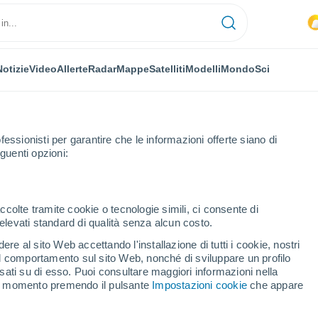
Notizie
Video
Allerte
Radar
Mappe
Satelliti
Modelli
Mondo
Sci
fessionisti per garantire che le informazioni offerte siano di
guenti opzioni:
ccolte tramite cookie o tecnologie simili, ci consente di
n elevati standard di qualità senza alcun costo.
rswijk
re al sito Web accettando l'installazione di tutti i cookie, nostri
 il comportamento sul sito Web, nonché di sviluppare un profilo
...
asati su di esso. Puoi consultare maggiori informazioni nella
si momento premendo il pulsante
Impostazioni cookie
che appare
Per ora
Cielo nuvoloso nelle prossime
ore