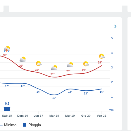
5
4
33°
28°
26°
3
24°
23°
23°
21°
2
17°
17°
14°
14°
14°
13°
1
10°
0.3
mm
Sab
15
Dom
16
Lun
17
Mar
18
Mer
19
Gio
20
Ven
21
Minimo
Pioggia