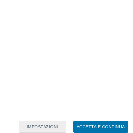
Calendario Lunare
Lun
Mar
Mer
Gio
Ven
Sab
Dom
9
10
11
12
13
14
15
16
17
18
19
20
21
22
IMPOSTAZIONI
ACCETTA E CONTINUA