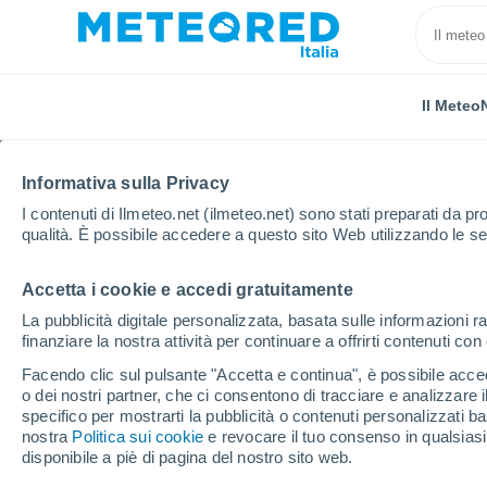
Il Meteo
Informativa sulla Privacy
I contenuti di Ilmeteo.net (ilmeteo.net) sono stati preparati da pro
qualità. È possibile accedere a questo sito Web utilizzando le se
Accetta i cookie e accedi gratuitamente
Home
Paesi Bassi
Gheldria
Winterswijk
La pubblicità digitale personalizzata, basata sulle informazioni ra
finanziare la nostra attività per continuare a offrirti contenuti co
Previsioni Meteo Winte
Facendo clic sul pulsante "Accetta e continua", è possibile accede
o dei nostri partner, che ci consentono di tracciare e analizzare
11:54
Domenica
specifico per mostrarti la pubblicità o contenuti personalizzati b
nostra
Politica sui cookie
e revocare il tuo consenso in qualsia
disponibile a piè di pagina del nostro sito web.
Nubi sparse