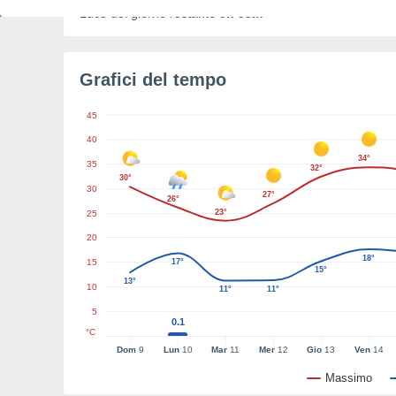
Luce del giorno restante
9h 53m
Grafici del tempo
45
40
34°
35
32°
30°
30
27°
26°
23°
25
20
18°
15
17°
15°
13°
10
11°
11°
5
0.1
°C
Dom
9
Lun
10
Mar
11
Mer
12
Gio
13
Ven
14
Massimo