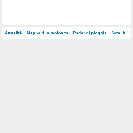
i nostri
artner
Attualità
Mappa di nuvolosità
Radar di pioggia
Satelliti