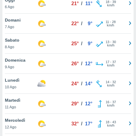
a", è
18
-
39
21°
/
11°
km/h
6 Ago
al sito
ettando
Domani
11
-
28
22°
/
9°
zione di
km/h
7 Ago
okie,
dei nostri
Sabato
13
-
30
che ci
25°
/
9°
km/h
8 Ago
no di
 e
e il
Domenica
17
-
37
26°
/
12°
amento
km/h
9 Ago
 Web,
i
Lunedì
14
-
32
re un
24°
/
14°
km/h
10 Ago
pecifico
arti la
Martedì
à o
16
-
37
29°
/
12°
km/h
i
11 Ago
zzati
 di esso.
Mercoledì
18
-
43
sultare
32°
/
17°
km/h
12 Ago
oni nella