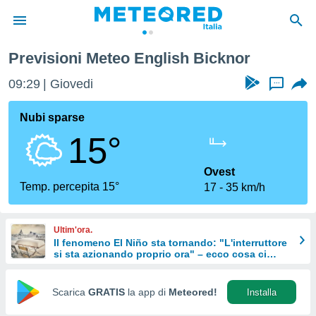
Previsioni Meteo English Bicknor
tiva
rivacy
09:29
Giovedi
...
ti di
net
Nubi sparse
net)
15°
i
 da
nisti per
Ovest
 che le
Temp. percepita 15°
17
35 km/h
ioni
iano di
È
Ultim'ora.
Il fenomeno El Niño sta tornando: "L'interruttore
 a
si sta azionando proprio ora" – ecco cosa ci
ito Web
aspetta in inverno
do le
opzioni:
Scarica
GRATIS
la app di
Meteored!
Installa
 i