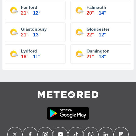
Fairford
Falmouth
21°
12°
20°
14°
Glastonbury
Gloucester
21°
13°
22°
12°
Lydford
Osmington
18°
11°
21°
13°