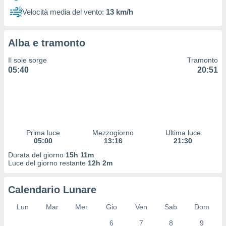
 profili
Velocità media del vento:
13 km/h
lezione
cità
izzata,
Alba e tramonto
fili per
Il sole sorge
Tramonto
izzazione
05:40
20:51
nuti,
 profili
lezione
uti
zzati,
 le
ni degli
Prima luce
Mezzogiorno
Ultima luce
 misurare
05:00
13:16
21:30
zioni dei
Durata del giorno
15h 11m
,
Luce del giorno restante
12h 2m
ere il
so
Calendario Lunare
he o la
ione di
Lun
Mar
Mer
Gio
Ven
Sab
Dom
enienti
6
7
8
9
diverse,