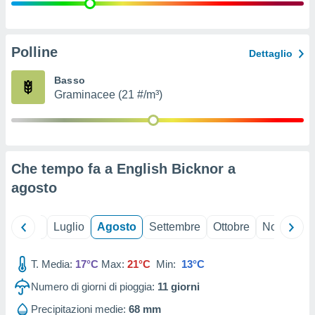
ioni
" o
tra
sui cookie
o sito
Polline
Dettaglio
Basso
nostri
Graminacee (21 #/m³)
mo il
te
ento dei
Che tempo fa a English Bicknor a
re
agosto
ioni su
vo e/o
i,
Giugno
Luglio
Agosto
Settembre
Ottobre
Novembre
 dati
er la
 della
T. Media:
17°C
Max:
21°C
Min:
13°C
à, creare
r la
Numero di giorni di pioggia:
11
giorni
à
izzata,
Precipitazioni medie:
68 mm