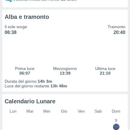
 profili
lezione
cità
Alba e tramonto
izzata,
fili per
Il sole sorge
Tramonto
06:38
20:40
izzazione
nuti,
 profili
lezione
uti
zzati,
Prima luce
Mezzogiorno
Ultima luce
 le
06:07
13:39
21:10
ni degli
 misurare
Durata del giorno
14h 3m
zioni dei
Luce del giorno restante
13h 48m
,
ere il
Calendario Lunare
so
Lun
Mar
Mer
Gio
Ven
Sab
Dom
he o la
ione di
9
enienti
diverse,