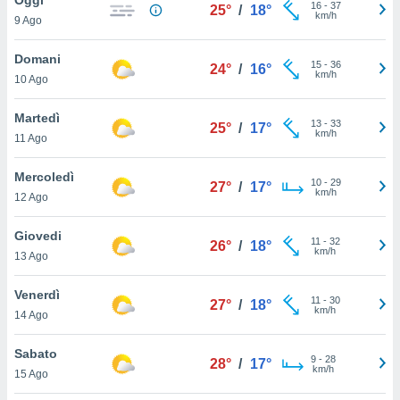
a", è
16
-
37
25°
/
18°
km/h
9 Ago
al sito
ettando
Domani
15
-
36
24°
/
16°
zione di
km/h
10 Ago
okie,
dei nostri
Martedì
13
-
33
che ci
25°
/
17°
km/h
11 Ago
no di
 e
e il
Mercoledì
10
-
29
27°
/
17°
amento
km/h
12 Ago
 Web,
i
Giovedi
11
-
32
re un
26°
/
18°
km/h
13 Ago
pecifico
arti la
Venerdì
à o
11
-
30
27°
/
18°
km/h
i
14 Ago
zzati
 di esso.
Sabato
9
-
28
sultare
28°
/
17°
km/h
15 Ago
oni nella