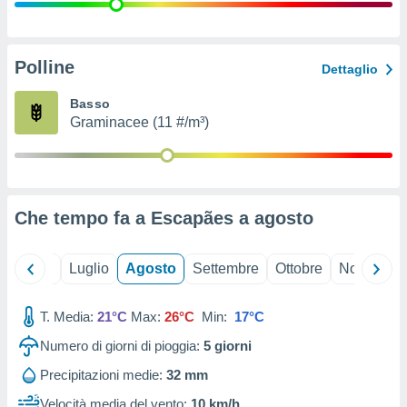
ioni
" o
tra
sui cookie
o sito
Polline
Dettaglio
Basso
nostri
Graminacee (11 #/m³)
mo il
te
ento dei
Che tempo fa a Escapães a
agosto
re
ioni su
vo e/o
Giugno
Luglio
Agosto
Settembre
Ottobre
Novembre
i,
 dati
er la
T. Media:
21°C
Max:
26°C
Min:
17°C
 della
Numero di giorni di pioggia:
5
giorni
à, creare
r la
Precipitazioni medie:
32 mm
à
izzata,
Velocità media del vento:
10 km/h