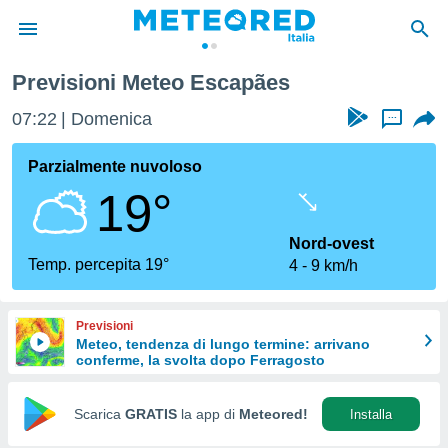
Previsioni Meteo Escapães
tiva
rivacy
07:22
Domenica
...
ti di
net
Parzialmente nuvoloso
net)
19°
i
 da
nisti per
Nord-ovest
 che le
Temp. percepita 19°
4
9 km/h
ioni
iano di
È
Previsioni
Meteo, tendenza di lungo termine: arrivano
 a
conferme, la svolta dopo Ferragosto
ito Web
do le
opzioni:
Scarica
GRATIS
la app di
Meteored!
Installa
 i