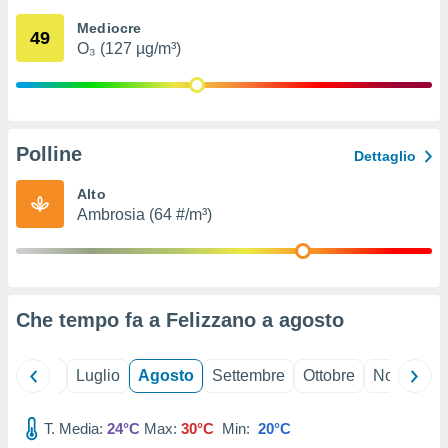
ioni
" o
Mediocre
tra
49
O₃ (127 µg/m³)
sui cookie
o sito
nostri
Polline
Dettaglio
mo il
te
Alto
ento dei
Ambrosia (64 #/m³)
re
ioni su
vo e/o
i,
Che tempo fa a Felizzano a
agosto
 dati
er la
 della
Giugno
Luglio
Agosto
Settembre
Ottobre
Novembre
à, creare
r la
à
T. Media:
24°C
Max:
30°C
Min:
20°C
izzata,