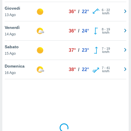
Giovedi
sui cookie
6
-
22
36°
/
22°
km/h
13 Ago
e il tuo
 in
Venerdì
8
-
19
36°
/
24°
o
km/h
14 Ago
 il
Sabato
azioni
7
-
19
37°
/
23°
km/h
15 Ago
kie
re
le a piè
Domenica
7
-
41
38°
/
22°
 del
km/h
16 Ago
to web.
ATIVA,
e
gie
i cookie
ccetti
zione dei