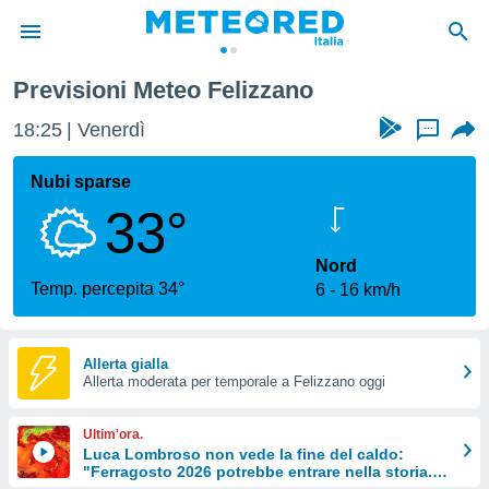
Previsioni Meteo Felizzano
tiva
rivacy
18:25
Venerdì
...
ti di
net
Nubi sparse
net)
33°
i
 da
nisti per
Nord
 che le
Temp. percepita 34°
6
16 km/h
ioni
iano di
È
Allerta gialla
 a
Allerta moderata per temporale a Felizzano oggi
ito Web
do le
Ultim'ora.
opzioni:
Luca Lombroso non vede la fine del caldo:
"Ferragosto 2026 potrebbe entrare nella storia.
 i