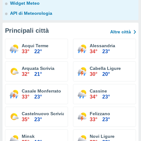
Widget Meteo
API di Meteorologia
Principali città
Altre città
Acqui Terme
Alessandria
33°
22°
34°
23°
Arquata Scrivia
Cabella Ligure
32°
21°
30°
20°
Casale Monferrato
Cassine
33°
23°
34°
23°
Castelnuovo Scrivia
Felizzano
35°
23°
33°
23°
Minsk
Novi Ligure