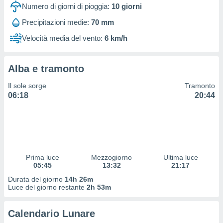
 profili
Numero di giorni di pioggia:
10
giorni
lezione
Precipitazioni medie:
70 mm
cità
izzata,
Velocità media del vento:
6 km/h
fili per
izzazione
Alba e tramonto
nuti,
 profili
Il sole sorge
Tramonto
lezione
06:18
20:44
uti
zzati,
 le
ni degli
 misurare
zioni dei
,
Prima luce
Mezzogiorno
Ultima luce
05:45
13:32
21:17
ere il
Durata del giorno
14h 26m
so
Luce del giorno restante
2h 53m
he o la
ione di
Calendario Lunare
enienti
diverse,