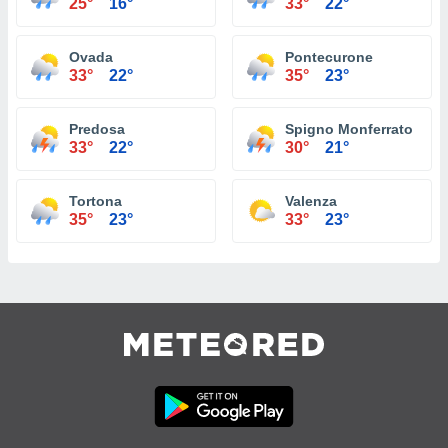
25°
16°
33°
22°
Ovada
Pontecurone
33°
22°
35°
23°
Predosa
Spigno Monferrato
33°
22°
30°
21°
Tortona
Valenza
35°
23°
33°
23°