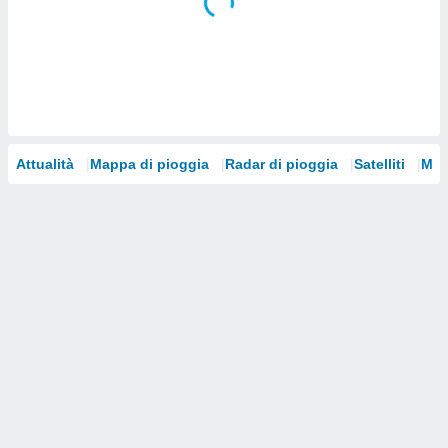
i nostri
artner
Attualità
Mappa di pioggia
Radar di pioggia
Satelliti
Mod