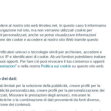
edere al nostro sito web ilmeteo.net. In questo caso ti informiamo
/h
avigazione nel sito, ma non verranno utilizzati cookie per
i personalizzati, anche se potrai visualizzare informazioni
azione dei cookie e accedere al nostro sito Web tramite questo
ore si
tificatori univoci o tecnologie simili per archiviare, accedere e
etta
zzi IP e identificatori di cookie. Alcuni fornitori potrebbero trattare
 puoi opporti. Per fare ciò puoi revocare il tuo consenso o opporti
pioggia
Satelliti
Modelli
ostazioni
" o nella nostra
Politica sui cookie
su questo sito web.
 dei dati:
omenica
Lunedì
Martedì
Mercoledì
 limitati per la selezione della pubblicità, creare profili per la
bblicità personalizzata, creare profili per la personalizzazione dei
9 Ago
10 Ago
11 Ago
12 Ago
izzati, Misurare le prestazioni degli annunci, misurare le
istiche o la combinazione di dati provenienti da fonti diverse,
ezione dei contenuti.
80%
70%