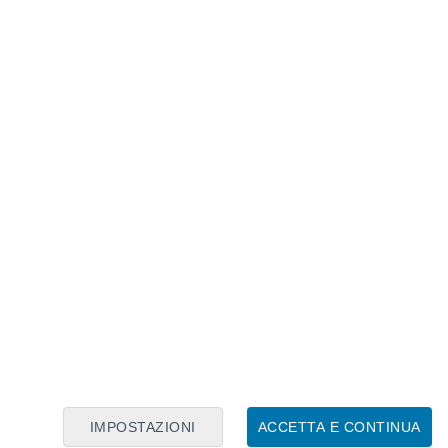
Calendario Lunare
Lun
Mar
Mer
Gio
Ven
Sab
Dom
6
7
8
9
10
11
12
13
14
15
16
17
18
19
IMPOSTAZIONI
ACCETTA E CONTINUA