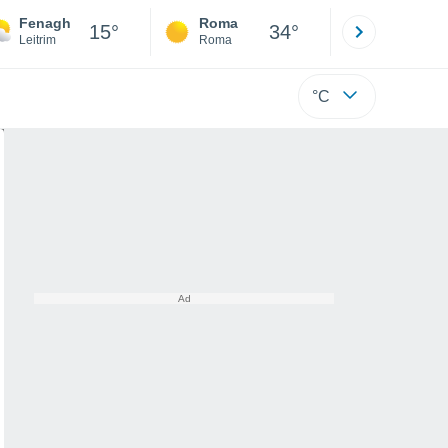
Fenagh
Roma
Milano
15°
34°
Leitrim
Roma
Milano
°C