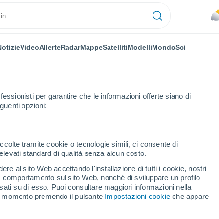
Notizie
Video
Allerte
Radar
Mappe
Satelliti
Modelli
Mondo
Sci
fessionisti per garantire che le informazioni offerte siano di
guenti opzioni:
ccolte tramite cookie o tecnologie simili, ci consente di
n elevati standard di qualità senza alcun costo.
gh
re al sito Web accettando l'installazione di tutti i cookie, nostri
 il comportamento sul sito Web, nonché di sviluppare un profilo
...
asati su di esso. Puoi consultare maggiori informazioni nella
si momento premendo il pulsante
Impostazioni cookie
che appare
Per ora
Cielo coperto nelle prossime ore