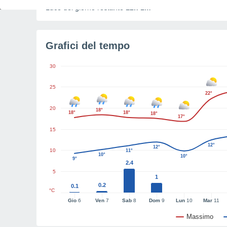
Luce del giorno restante
12h 1m
Grafici del tempo
30
25
22°
20
18°
18°
18°
18°
17°
15
12°
12°
10
11°
10°
10°
9°
2.4
5
1
0.2
0.1
°C
Gio
6
Ven
7
Sab
8
Dom
9
Lun
10
Mar
11
Massimo