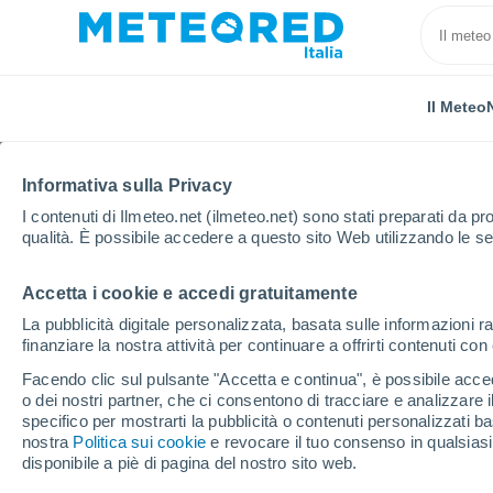
Il Meteo
Informativa sulla Privacy
I contenuti di Ilmeteo.net (ilmeteo.net) sono stati preparati da pro
qualità. È possibile accedere a questo sito Web utilizzando le se
Accetta i cookie e accedi gratuitamente
Home
Irlanda
Contea di Leitrim
Fenagh
La pubblicità digitale personalizzata, basata sulle informazioni ra
finanziare la nostra attività per continuare a offrirti contenuti co
Previsioni Meteo Fena
Facendo clic sul pulsante "Accetta e continua", è possibile accede
o dei nostri partner, che ci consentono di tracciare e analizzare
10:02
Giovedi
specifico per mostrarti la pubblicità o contenuti personalizzati b
nostra
Politica sui cookie
e revocare il tuo consenso in qualsia
disponibile a piè di pagina del nostro sito web.
Parzialmente nuvoloso