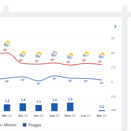
13
24°
10
20°
20°
20°
19°
19°
19°
7.5
14°
14°
14°
14°
13°
5
13°
12°
2.5
1.5
1.4
1.4
1.2
1.1
0.2
mm
Mer
12
Gio
13
Ven
14
Sab
15
Dom
16
Lun
17
Mar
18
Minimo
Pioggia