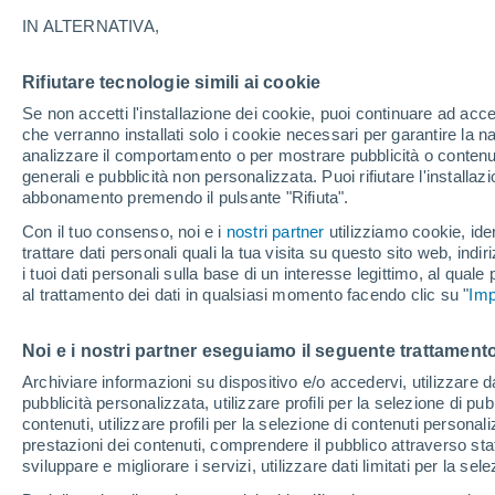
14°
IN ALTERNATIVA,
Rifiutare tecnologie simili ai cookie
Ovest
Se non accetti l'installazione dei cookie, puoi continuare ad acc
Temp. percepita 14°
14
-
29 km
che verranno installati solo i cookie necessari per garantire la n
analizzare il comportamento o per mostrare pubblicità o contenut
generali e pubblicità non personalizzata. Puoi rifiutare l'install
abbonamento premendo il pulsante "Rifiuta".
Ultim'ora.
Il fenomeno El Niño sta tornando: "L'interrutt
Con il tuo consenso, noi e i
nostri partner
utilizziamo cookie, iden
sta azionando proprio ora" – ecco cosa ci asp
trattare dati personali quali la tua visita su questo sito web, indiri
in inverno
i tuoi dati personali sulla base di un interesse legittimo, al quale
Il Meteo 1 - 7
Attualità
Mappa di pioggia
Radar di 
al trattamento dei dati in qualsiasi momento facendo clic su "
Imp
Noi e i nostri partner eseguiamo il seguente trattamento
Domani
Sabato
D
Oggi
Archiviare informazioni su dispositivo e/o accedervi, utilizzare dati
pubblicità personalizzata, utilizzare profili per la selezione di pu
7 Ago
8 Ago
6 Ago
contenuti, utilizzare profili per la selezione di contenuti personal
prestazioni dei contenuti, comprendere il pubblico attraverso stat
sviluppare e migliorare i servizi, utilizzare dati limitati per la sel
30%
80%
40%