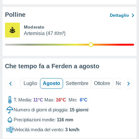
ioni
" o
tra
Polline
Dettaglio
sui cookie
o sito
Moderato
Artemisia (47 #/m³)
nostri
mo il
te
ento dei
Che tempo fa a Ferden a
agosto
re
ioni su
Giugno
Luglio
Agosto
Settembre
Ottobre
Novembre
vo e/o
i,
T. Media:
11°C
Max:
16°C
Min:
6°C
 dati
er la
Numero di giorni di pioggia:
15
giorni
 della
à, creare
Precipitazioni medie:
116 mm
r la
Velocità media del vento:
3 km/h
à
izzata,