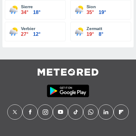
Sierre
Sion
34°
18°
35°
19°
Verbier
Zermatt
27°
12°
19°
8°