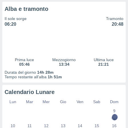
 profili
Alba e tramonto
lezione
cità
Il sole sorge
Tramonto
izzata,
06:20
20:48
fili per
izzazione
nuti,
 profili
lezione
uti
Prima luce
Mezzogiorno
Ultima luce
zzati,
05:46
13:34
21:21
 le
Durata del giorno
14h 28m
ni degli
Tempo restante all'alba
1h 51m
 misurare
zioni dei
,
Calendario Lunare
ere il
Lun
Mar
Mer
Gio
Ven
Sab
Dom
so
9
he o la
ione di
enienti
10
11
12
13
14
15
16
diverse,