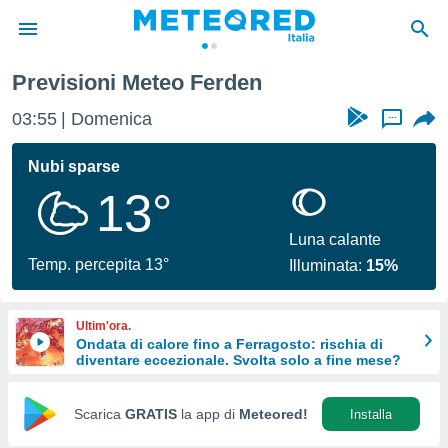
Previsioni Meteo Ferden
tiva
rivacy
03:55
Domenica
...
ti di
net
Nubi sparse
net)
13°
i
 da
nisti per
Luna calante
 che le
Temp. percepita 13°
Illuminata:
15%
ioni
iano di
È
Ultim'ora.
Ondata di calore fino a Ferragosto: rischia di
 a
diventare eccezionale. Svolta solo a fine mese?
ito Web
do le
opzioni:
Scarica
GRATIS
la app di
Meteored!
Installa
 i