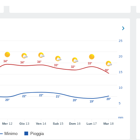
25
20
34°
34°
34°
33°
33°
32°
30°
15
10
22°
22°
21°
20°
20°
20°
19°
5
mm
Mer
12
Gio
13
Ven
14
Sab
15
Dom
16
Lun
17
Mar
18
Minimo
Pioggia