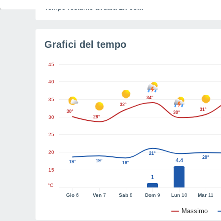
Tempo restante all'alba
1h 58m
Grafici del tempo
45
40
34°
35
32°
31°
30°
30°
30
29°
25
20
21°
20°
4.4
19°
19°
18°
15
1
°C
Gio
6
Ven
7
Sab
8
Dom
9
Lun
10
Mar
11
Massimo