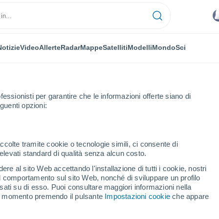
Notizie
Video
Allerte
Radar
Mappe
Satelliti
Modelli
Mondo
Sci
fessionisti per garantire che le informazioni offerte siano di
guenti opzioni:
ccolte tramite cookie o tecnologie simili, ci consente di
n elevati standard di qualità senza alcun costo.
ra
re al sito Web accettando l'installazione di tutti i cookie, nostri
 il comportamento sul sito Web, nonché di sviluppare un profilo
...
asati su di esso. Puoi consultare maggiori informazioni nella
si momento premendo il pulsante
Impostazioni cookie
che appare
Per ora
Intervalli nuvolosi nelle prossime
ore