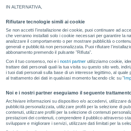
20°
IN ALTERNATIVA,
Rifiutare tecnologie simili ai cookie
Luna calan
Se non accetti l'installazione dei cookie, puoi continuare ad acc
Illuminata:
Temp. percepita 20°
che verranno installati solo i cookie necessari per garantire la n
analizzare il comportamento o per mostrare pubblicità o contenut
generali e pubblicità non personalizzata. Puoi rifiutare l'install
abbonamento premendo il pulsante "Rifiuta".
Ultim'ora.
L'Organizzazione Meteorologica Mondiale
Con il tuo consenso, noi e i
nostri partner
utilizziamo cookie, iden
conferma: "El Niño sta raggiungendo un'inten
trattare dati personali quali la tua visita su questo sito web, indiri
mai vista da diversi anni"
i tuoi dati personali sulla base di un interesse legittimo, al quale
Il Meteo 1 - 7
Attualità
Mappa di nuvolosità
Radar 
al trattamento dei dati in qualsiasi momento facendo clic su "
Imp
Noi e i nostri partner eseguiamo il seguente trattamento
Domani
Sabato
D
Oggi
Archiviare informazioni su dispositivo e/o accedervi, utilizzare dati
pubblicità personalizzata, utilizzare profili per la selezione di pu
7 Ago
8 Ago
6 Ago
contenuti, utilizzare profili per la selezione di contenuti personal
prestazioni dei contenuti, comprendere il pubblico attraverso stat
sviluppare e migliorare i servizi, utilizzare dati limitati per la sel