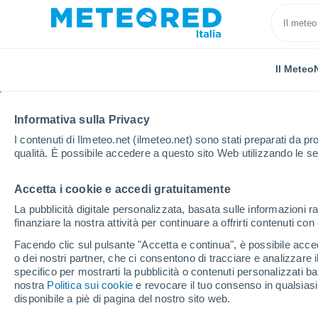
Il Meteo
Informativa sulla Privacy
I contenuti di Ilmeteo.net (ilmeteo.net) sono stati preparati da pro
qualità. È possibile accedere a questo sito Web utilizzando le se
Accetta i cookie e accedi gratuitamente
Home
Svizzera
Cantone di Ginevra
Ginevra
La pubblicità digitale personalizzata, basata sulle informazioni ra
finanziare la nostra attività per continuare a offrirti contenuti co
Previsioni Meteo Ginev
Facendo clic sul pulsante "Accetta e continua", è possibile accede
o dei nostri partner, che ci consentono di tracciare e analizzare
03:50
Giovedi
specifico per mostrarti la pubblicità o contenuti personalizzati b
nostra
Politica sui cookie
e revocare il tuo consenso in qualsia
disponibile a piè di pagina del nostro sito web.
Nubi sparse