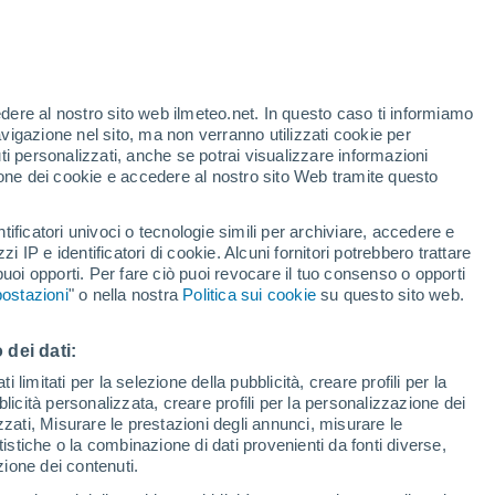
te
edere al nostro sito web ilmeteo.net. In questo caso ti informiamo
46%
avigazione nel sito, ma non verranno utilizzati cookie per
i personalizzati, anche se potrai visualizzare informazioni
azione dei cookie e accedere al nostro sito Web tramite questo
tificatori univoci o tecnologie simili per archiviare, accedere e
sità
zzi IP e identificatori di cookie. Alcuni fornitori potrebbero trattare
 puoi opporti. Per fare ciò puoi revocare il tuo consenso o opporti
di pioggia
Satelliti
Modelli
ostazioni
" o nella nostra
Politica sui cookie
su questo sito web.
 dei dati:
omenica
Lunedì
Martedì
Mercoledì
 limitati per la selezione della pubblicità, creare profili per la
bblicità personalizzata, creare profili per la personalizzazione dei
9 Ago
10 Ago
11 Ago
12 Ago
izzati, Misurare le prestazioni degli annunci, misurare le
istiche o la combinazione di dati provenienti da fonti diverse,
ezione dei contenuti.
80%
80%