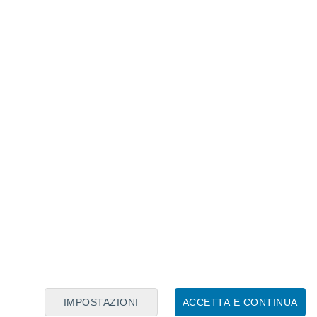
Calendario Lunare
Lun
Mar
Mer
Gio
Ven
Sab
Dom
6
7
8
9
10
11
12
13
14
15
16
17
18
19
IMPOSTAZIONI
ACCETTA E CONTINUA