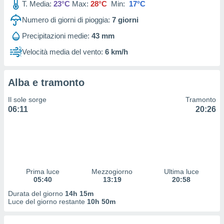
T. Media:
23°C
Max:
28°C
Min:
17°C
 profili
lezione
Numero di giorni di pioggia:
7
giorni
cità
izzata,
Precipitazioni medie:
43 mm
fili per
Velocità media del vento:
6 km/h
izzazione
nuti,
 profili
Alba e tramonto
lezione
Il sole sorge
Tramonto
uti
06:11
20:26
zzati,
 le
ni degli
 misurare
zioni dei
,
ere il
Prima luce
Mezzogiorno
Ultima luce
05:40
13:19
20:58
so
Durata del giorno
14h 15m
he o la
Luce del giorno restante
10h 50m
ione di
enienti
diverse,