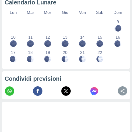
Calendario Lunare
re e
e i
Lun
Mar
Mer
Gio
Ven
Sab
Dom
tilizzare
9
ati per la
e dei
.
10
11
12
13
14
15
16
izzazione
17
18
19
20
21
22
azione
o la
e del
vo,
Condividi previsioni
à e
i
zzati,
one delle
ni dei
 e degli
 ricerche
ico,
di