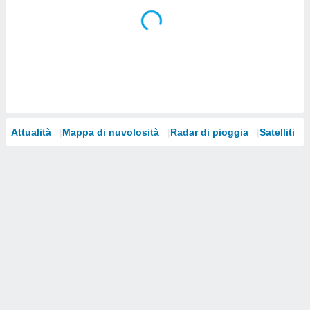
i nostri
artner
Attualità
Mappa di nuvolosità
Radar di pioggia
Satelliti