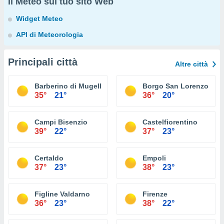
Il Meteo sul tuo sito Web
Widget Meteo
API di Meteorologia
Principali città
Altre città
Barberino di Mugello
Borgo San Lorenzo
35°
21°
36°
20°
Campi Bisenzio
Castelfiorentino
39°
22°
37°
23°
Certaldo
Empoli
37°
23°
38°
23°
Figline Valdarno
Firenze
36°
23°
38°
22°