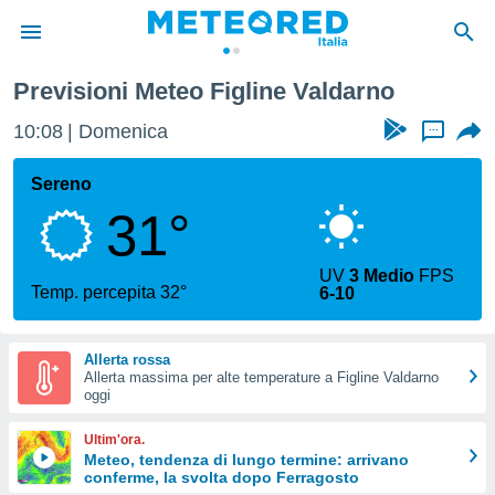
Previsioni Meteo Figline Valdarno
tiva
rivacy
10:08
Domenica
...
ti di
net
Sereno
net)
31°
i
 da
nisti per
UV
3 Medio
FPS
 che le
Temp. percepita 32°
6-10
ioni
iano di
È
Allerta rossa
Allerta massima per alte temperature a Figline Valdarno
 a
oggi
ito Web
do le
Ultim'ora.
opzioni:
Meteo, tendenza di lungo termine: arrivano
conferme, la svolta dopo Ferragosto
 i