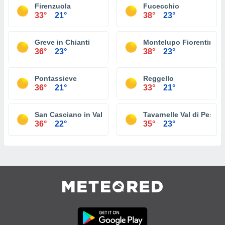
Firenzuola
Fucecchio
33°
21°
38°
23°
Greve in Chianti
Montelupo Fiorentino
36°
23°
38°
23°
Pontassieve
Reggello
36°
21°
33°
21°
San Casciano in Val di Pesa
Tavarnelle Val di Pesa
36°
22°
35°
23°