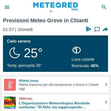
Previsioni Meteo Greve in Chianti
tiva
rivacy
01:57
Giovedi
...
ti di
net
Cielo sereno
net)
25°
i
 da
nisti per
Luna calante
 che le
Temp. percepita 26°
Illuminata:
46%
ioni
iano di
È
Allerta rossa
Allerta massima per alte temperature a Greve in Chianti
 a
oggi
ito Web
do le
Ultim'ora.
opzioni:
L'Organizzazione Meteorologica Mondiale
conferma: "El Niño sta raggiungendo
 i