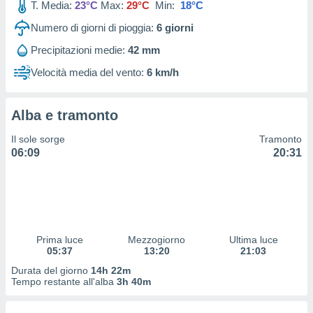
T. Media:
23°C
Max:
29°C
Min:
18°C
 profili
lezione
Numero di giorni di pioggia:
6
giorni
cità
izzata,
Precipitazioni medie:
42 mm
fili per
Velocità media del vento:
6 km/h
izzazione
nuti,
 profili
Alba e tramonto
lezione
Il sole sorge
Tramonto
uti
06:09
20:31
zzati,
 le
ni degli
 misurare
zioni dei
,
ere il
Prima luce
Mezzogiorno
Ultima luce
05:37
13:20
21:03
so
Durata del giorno
14h 22m
he o la
Tempo restante all'alba
3h 40m
ione di
enienti
diverse,