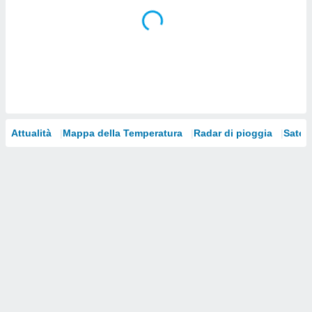
i nostri
artner
Attualità
Mappa della Temperatura
Radar di pioggia
Satelli