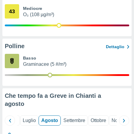
ioni
" o
Mediocre
tra
43
O₃ (108 µg/m³)
sui cookie
o sito
nostri
Polline
Dettaglio
mo il
te
Basso
ento dei
Graminacee (5 #/m³)
re
ioni su
vo e/o
i,
Che tempo fa a Greve in Chianti a
 dati
er la
agosto
 della
à, creare
r la
Giugno
Luglio
Agosto
Settembre
Ottobre
Novembre
à
izzata,