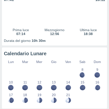
 profili
lezione
cità
izzata,
fili per
Prima luce
Mezzogiorno
Ultima luce
izzazione
07:14
12:56
18:38
nuti,
 profili
Durata del giorno
10h 30m
lezione
uti
Calendario Lunare
zzati,
 le
Lun
Mar
Mer
Gio
Ven
Sab
Dom
ni degli
 misurare
8
9
zioni dei
,
ere il
10
11
12
13
14
15
16
so
he o la
17
18
19
20
21
ione di
enienti
diverse,