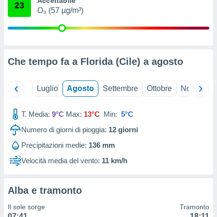
Accettabile
23
ioni
" o
O₃ (57 µg/m³)
tra
sui cookie
o sito
Che tempo fa a Florida (Cile) a
agosto
nostri
mo il
Giugno
Luglio
Agosto
Settembre
Ottobre
Novembre
te
ento dei
T. Media:
9°C
Max:
13°C
Min:
5°C
re
Numero di giorni di pioggia:
12
giorni
ioni su
vo e/o
Precipitazioni medie:
136 mm
i,
 dati
Velocità media del vento:
11 km/h
er la
 della
à, creare
Alba e tramonto
r la
à
Il sole sorge
Tramonto
izzata,
07:41
18:11