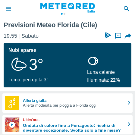
Previsioni Meteo Florida (Cile)
tiva
rivacy
19:55
Sabato
...
ti di
net
Nubi sparse
net)
3°
i
 da
nisti per
Luna calante
 che le
Temp. percepita 3°
Illuminata:
22%
ioni
iano di
È
Allerta gialla
 a
Allerta moderata per pioggia a Florida oggi
ito Web
do le
Ultim'ora.
opzioni:
Ondata di calore fino a Ferragosto: rischia di
diventare eccezionale. Svolta solo a fine mese?
 i