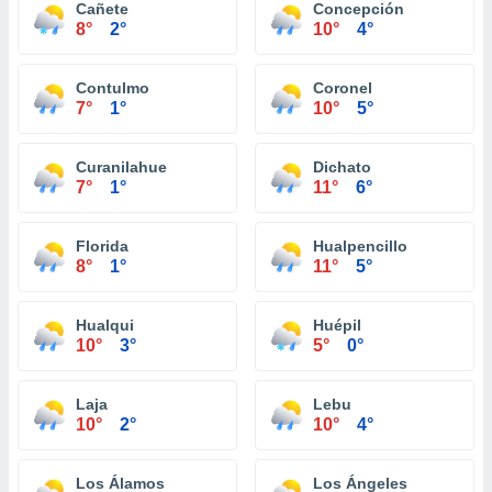
Cañete
Concepción
8°
2°
10°
4°
Contulmo
Coronel
7°
1°
10°
5°
Curanilahue
Dichato
7°
1°
11°
6°
Florida
Hualpencillo
8°
1°
11°
5°
Hualqui
Huépil
10°
3°
5°
0°
Laja
Lebu
10°
2°
10°
4°
Los Álamos
Los Ángeles