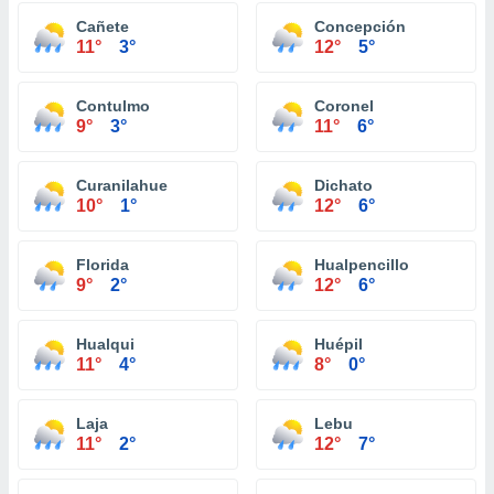
Cañete
Concepción
11°
3°
12°
5°
Contulmo
Coronel
9°
3°
11°
6°
Curanilahue
Dichato
10°
1°
12°
6°
Florida
Hualpencillo
9°
2°
12°
6°
Hualqui
Huépil
11°
4°
8°
0°
Laja
Lebu
11°
2°
12°
7°