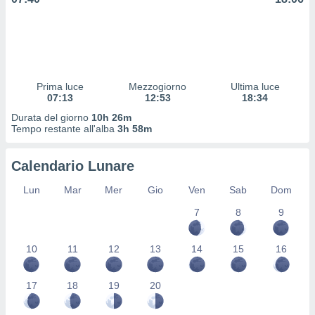
 profili
lezione
cità
izzata,
fili per
Prima luce
Mezzogiorno
Ultima luce
izzazione
07:13
12:53
18:34
nuti,
 profili
Durata del giorno
10h 26m
lezione
Tempo restante all'alba
3h 58m
uti
zzati,
Calendario Lunare
 le
ni degli
Lun
Mar
Mer
Gio
Ven
Sab
Dom
 misurare
zioni dei
7
8
9
,
ere il
10
11
12
13
14
15
16
so
he o la
17
18
19
20
ione di
enienti
diverse,