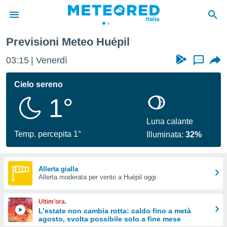
Previsioni Meteo Huépil
tiva
rivacy
03:15
Venerdì
...
ti di
net
Cielo sereno
net)
1°
i
 da
nisti per
Luna calante
 che le
Temp. percepita 1°
Illuminata:
32%
ioni
iano di
È
Allerta gialla
 a
Allerta moderata per vento a Huépil oggi
ito Web
do le
Ultim'ora.
opzioni:
L’estate non cambia rotta: caldo fino a metà
agosto, svolta possibile solo a fine mese
 i