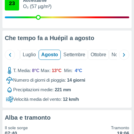
Accettabile
23
ioni
" o
O₃ (57 µg/m³)
tra
sui cookie
o sito
Che tempo fa a Huépil a
agosto
nostri
mo il
Giugno
Luglio
Agosto
Settembre
Ottobre
Novembre
te
ento dei
T. Media:
8°C
Max:
13°C
Min:
4°C
re
Numero di giorni di pioggia:
14
giorni
ioni su
vo e/o
Precipitazioni medie:
221 mm
i,
 dati
Velocità media del vento:
12 km/h
er la
 della
à, creare
Alba e tramonto
r la
à
Il sole sorge
Tramonto
izzata,
07:40
18:06