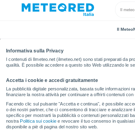
Il Meteo
Informativa sulla Privacy
I contenuti di Ilmeteo.net (ilmeteo.net) sono stati preparati da pro
qualità. È possibile accedere a questo sito Web utilizzando le se
Accetta i cookie e accedi gratuitamente
Home
Francia
Île-de-France
Yvelines
Four
La pubblicità digitale personalizzata, basata sulle informazioni ra
finanziare la nostra attività per continuare a offrirti contenuti co
Previsioni Meteo Four
Facendo clic sul pulsante "Accetta e continua", è possibile accede
o dei nostri partner, che ci consentono di tracciare e analizzare
15:43
Giovedi
specifico per mostrarti la pubblicità o contenuti personalizzati b
nostra
Politica sui cookie
e revocare il tuo consenso in qualsia
disponibile a piè di pagina del nostro sito web.
Nubi sparse