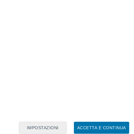
Calendario Lunare
Lun
Mar
Mer
Gio
Ven
Sab
Dom
6
7
8
9
10
11
12
13
14
15
16
17
18
19
IMPOSTAZIONI
ACCETTA E CONTINUA