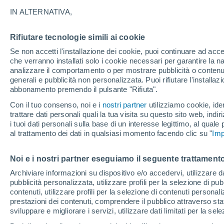
24°
IN ALTERNATIVA,
Rifiutare tecnologie simili ai cookie
Nord-oves
Se non accetti l'installazione dei cookie, puoi continuare ad acc
Temp. percepita 25°
13
-
33 km
che verranno installati solo i cookie necessari per garantire la n
analizzare il comportamento o per mostrare pubblicità o contenut
generali e pubblicità non personalizzata. Puoi rifiutare l'install
abbonamento premendo il pulsante "Rifiuta".
Il Meteo 1 - 7
Attualità
Mappa di nuvolosità
Radar 
Con il tuo consenso, noi e i
nostri partner
utilizziamo cookie, iden
trattare dati personali quali la tua visita su questo sito web, indiri
i tuoi dati personali sulla base di un interesse legittimo, al quale
al trattamento dei dati in qualsiasi momento facendo clic su "
Imp
Domani
Sabato
D
Oggi
7 Ago
8 Ago
6 Ago
Noi e i nostri partner eseguiamo il seguente trattamento
Archiviare informazioni su dispositivo e/o accedervi, utilizzare dati
pubblicità personalizzata, utilizzare profili per la selezione di pu
contenuti, utilizzare profili per la selezione di contenuti personal
prestazioni dei contenuti, comprendere il pubblico attraverso stat
26°
/
12°
30°
/
14°
24°
/
14°
sviluppare e migliorare i servizi, utilizzare dati limitati per la sel