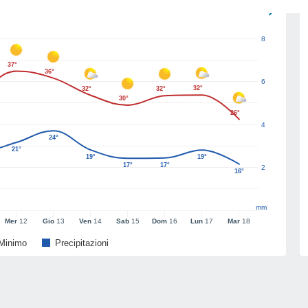
8
37°
36°
6
32°
32°
32°
30°
26°
4
24°
21°
19°
19°
17°
17°
2
16°
mm
Mer
12
Gio
13
Ven
14
Sab
15
Dom
16
Lun
17
Mar
18
Minimo
Precipitazioni