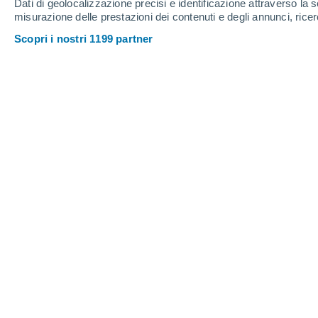
Dati di geolocalizzazione precisi e identificazione attraverso la s
12
-
24
km/h
7
-
22
km/h
13
14
-
33
km/h
misurazione delle prestazioni dei contenuti e degli annunci, ricer
Scopri i nostri 1199 partner
Meteo Fourqueux oggi
, 6 agosto
Nubi sparse
24°
16:00
T. Percepita
25°
Nubi sparse
24°
17:00
T. Percepita
25°
Sereno
24°
18:00
T. Percepita
25°
Sereno
23°
19:00
T. Percepita
25°
Sereno
22°
20:00
T. Percepita
25°