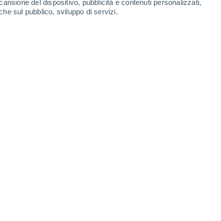
cansione del dispositivo, pubblicità e contenuti personalizzati,
-
35
km/h
11
-
32
km/h
12
-
28
km/h
9
-
27
km/h
che sul pubblico, sviluppo di servizi.
Nord-ovest
5 Medio
13
-
33 km/h
FPS:
6-10
Nord-ovest
3 Medio
11
-
33 km/h
FPS:
6-10
Nord-ovest
2 Basso
12
-
31 km/h
FPS:
no
Nord-ovest
1 Basso
14
-
33 km/h
FPS:
no
Nord-ovest
0 Basso
12
-
32 km/h
FPS:
no