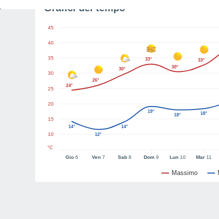
Grafici del tempo
45
40
35
33°
33°
30°
30°
30
26°
24°
25
20
19°
18°
18°
15
14°
14°
10
12°
°C
Gio
6
Ven
7
Sab
8
Dom
9
Lun
10
Mar
11
Massimo