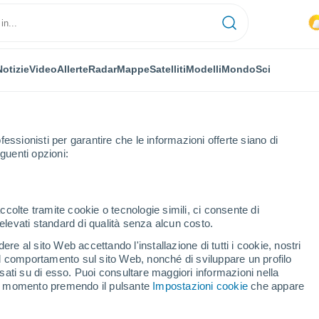
Notizie
Video
Allerte
Radar
Mappe
Satelliti
Modelli
Mondo
Sci
fessionisti per garantire che le informazioni offerte siano di
guenti opzioni:
queux
ccolte tramite cookie o tecnologie simili, ci consente di
n elevati standard di qualità senza alcun costo.
queux
re al sito Web accettando l'installazione di tutti i cookie, nostri
 il comportamento sul sito Web, nonché di sviluppare un profilo
...
asati su di esso. Puoi consultare maggiori informazioni nella
si momento premendo il pulsante
Impostazioni cookie
che appare
Per ora
Intervalli nuvolosi nelle prossime
ore