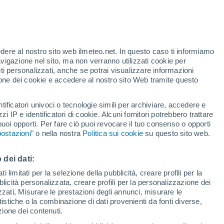
t
edere al nostro sito web ilmeteo.net. In questo caso ti informiamo
/h
avigazione nel sito, ma non verranno utilizzati cookie per
i personalizzati, anche se potrai visualizzare informazioni
azione dei cookie e accedere al nostro sito Web tramite questo
di pioggia
Satelliti
Modelli
tificatori univoci o tecnologie simili per archiviare, accedere e
zzi IP e identificatori di cookie. Alcuni fornitori potrebbero trattare
 puoi opporti. Per fare ciò puoi revocare il tuo consenso o opporti
ostazioni
" o nella nostra
Politica sui cookie
su questo sito web.
omenica
Lunedì
Martedì
Mercoledì
9 Ago
10 Ago
11 Ago
12 Ago
 dei dati:
 limitati per la selezione della pubblicità, creare profili per la
bblicità personalizzata, creare profili per la personalizzazione dei
izzati, Misurare le prestazioni degli annunci, misurare le
istiche o la combinazione di dati provenienti da fonti diverse,
33°
/
19°
30°
/
18°
33°
/
18°
37°
/
21°
ezione dei contenuti.