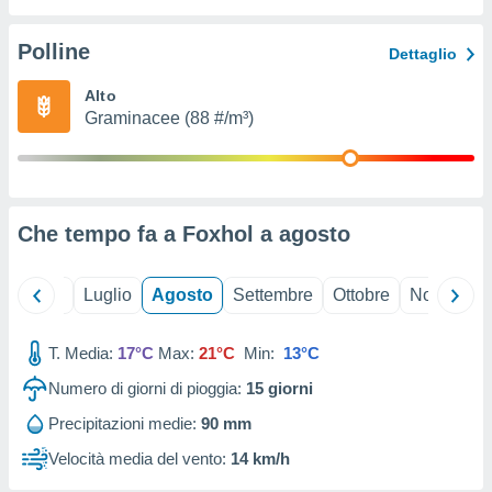
ioni
" o
tra
Polline
Dettaglio
sui cookie
o sito
Alto
Graminacee (88 #/m³)
nostri
mo il
te
ento dei
Che tempo fa a Foxhol a
agosto
re
ioni su
Giugno
Luglio
Agosto
Settembre
Ottobre
Novembre
vo e/o
i,
T. Media:
17°C
Max:
21°C
Min:
13°C
 dati
er la
Numero di giorni di pioggia:
15
giorni
 della
à, creare
Precipitazioni medie:
90 mm
r la
Velocità media del vento:
14 km/h
à
izzata,