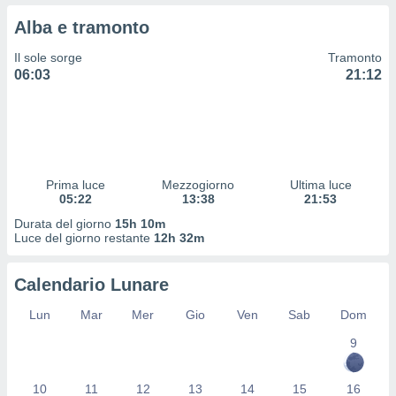
 profili
Alba e tramonto
lezione
cità
Il sole sorge
Tramonto
izzata,
06:03
21:12
fili per
izzazione
nuti,
 profili
lezione
uti
Prima luce
Mezzogiorno
Ultima luce
zzati,
05:22
13:38
21:53
 le
Durata del giorno
15h 10m
ni degli
Luce del giorno restante
12h 32m
 misurare
zioni dei
,
Calendario Lunare
ere il
Lun
Mar
Mer
Gio
Ven
Sab
Dom
so
9
he o la
ione di
enienti
10
11
12
13
14
15
16
diverse,