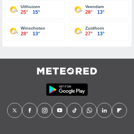
Uithuizen
Veendam
25°
15°
28°
13°
Winschoten
Zuidhorn
28°
13°
27°
13°