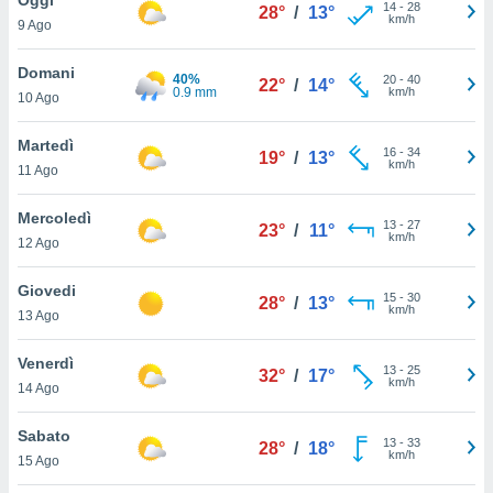
a", è
14
-
28
28°
/
13°
km/h
9 Ago
al sito
ettando
Domani
40%
20
-
40
22°
/
14°
zione di
0.9 mm
km/h
10 Ago
okie,
dei nostri
Martedì
16
-
34
che ci
19°
/
13°
km/h
11 Ago
no di
 e
e il
Mercoledì
13
-
27
23°
/
11°
amento
km/h
12 Ago
 Web,
i
Giovedi
15
-
30
re un
28°
/
13°
km/h
13 Ago
pecifico
arti la
Venerdì
à o
13
-
25
32°
/
17°
km/h
i
14 Ago
zzati
 di esso.
Sabato
13
-
33
sultare
28°
/
18°
km/h
15 Ago
oni nella