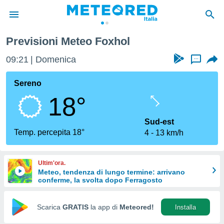
Previsioni Meteo Foxhol
tiva
rivacy
09:21
Domenica
...
ti di
net
Sereno
net)
18°
i
 da
nisti per
Sud-est
 che le
Temp. percepita 18°
4
13 km/h
ioni
iano di
È
Ultim'ora.
Meteo, tendenza di lungo termine: arrivano
 a
conferme, la svolta dopo Ferragosto
ito Web
do le
opzioni:
Scarica
GRATIS
la app di
Meteored!
Installa
 i