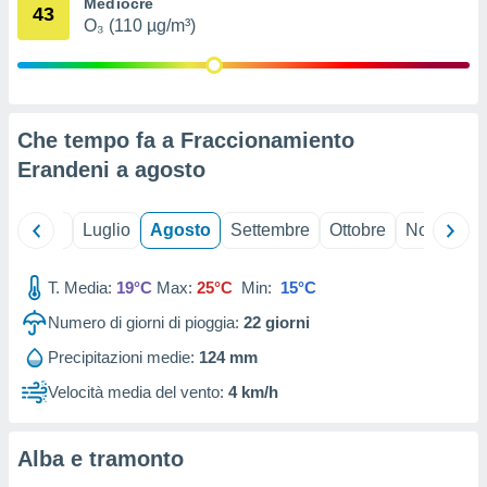
Mediocre
43
ioni
" o
O₃ (110 µg/m³)
tra
sui cookie
o sito
Che tempo fa a Fraccionamiento
nostri
Erandeni a
agosto
mo il
te
ento dei
Giugno
Luglio
Agosto
Settembre
Ottobre
Novembre
re
T. Media:
19°C
Max:
25°C
Min:
15°C
ioni su
vo e/o
Numero di giorni di pioggia:
22
giorni
i,
 dati
Precipitazioni medie:
124 mm
er la
Velocità media del vento:
4 km/h
 della
à, creare
r la
Alba e tramonto
à
izzata,