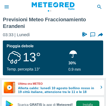
Previsioni Meteo Fraccionamiento
tiva
Erandeni
rivacy
ti di
03:33
Lunedì
...
net
net)
Pioggia debole
i
 da
13°
nisti per
 che le
30%
ioni
Temp. percepita 13°
iano di
0.9 mm
È
 a
Ultima ora METEO
ito Web
Allerta caldo: lunedì 10 agosto bollino rosso in
do le
19 città italiane, attenzione tra le 11 e le 18
opzioni:
Scarica
GRATIS
la app di
Meteored!
Installa
 i