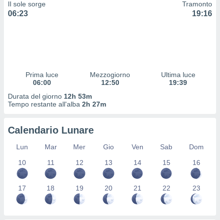
Il sole sorge
Tramonto
 profili
06:23
19:16
lezione
cità
izzata,
fili per
izzazione
nuti,
Prima luce
Mezzogiorno
Ultima luce
 profili
06:00
12:50
19:39
lezione
Durata del giorno
12h 53m
uti
Tempo restante all'alba
2h 27m
zzati,
 le
ni degli
Calendario Lunare
 misurare
zioni dei
Lun
Mar
Mer
Gio
Ven
Sab
Dom
,
10
11
12
13
14
15
16
ere il
so
17
18
19
20
21
22
23
he o la
ione di
enienti
diverse,