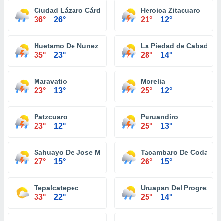
Ciudad Lázaro Cárdenas
Heroica Zitacuaro
36°
26°
21°
12°
Huetamo De Nunez
La Piedad de Cabadas
35°
23°
28°
14°
Maravatio
Morelia
23°
13°
25°
12°
Patzcuaro
Puruandiro
23°
12°
25°
13°
Sahuayo De Jose Maria Morelos
Tacambaro De Codallos
27°
15°
26°
15°
Tepalcatepec
Uruapan Del Progreso
33°
22°
25°
14°