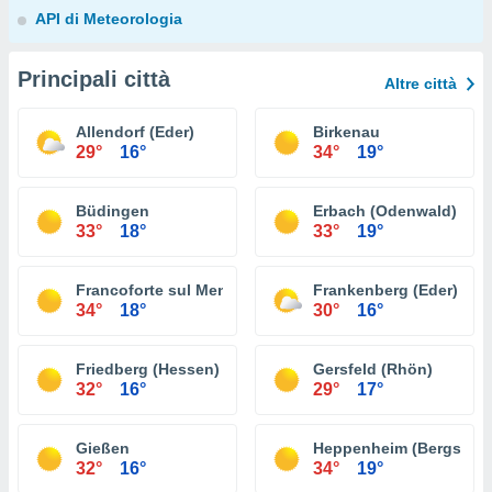
API di Meteorologia
Principali città
Altre città
Allendorf (Eder)
Birkenau
29°
16°
34°
19°
Büdingen
Erbach (Odenwald)
33°
18°
33°
19°
Francoforte sul Meno
Frankenberg (Eder)
34°
18°
30°
16°
Friedberg (Hessen)
Gersfeld (Rhön)
32°
16°
29°
17°
Gießen
Heppenheim (Bergstraß
32°
16°
34°
19°