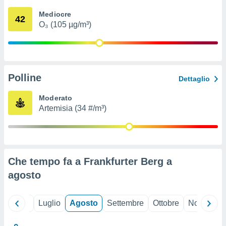
ioni
" o
Mediocre
tra
42
O₃ (105 µg/m³)
sui cookie
o sito
nostri
Polline
Dettaglio
mo il
te
Moderato
ento dei
Artemisia (34 #/m³)
re
ioni su
vo e/o
i,
Che tempo fa a Frankfurter Berg a
 dati
er la
agosto
 della
à, creare
r la
Giugno
Luglio
Agosto
Settembre
Ottobre
Novembre
à
izzata,