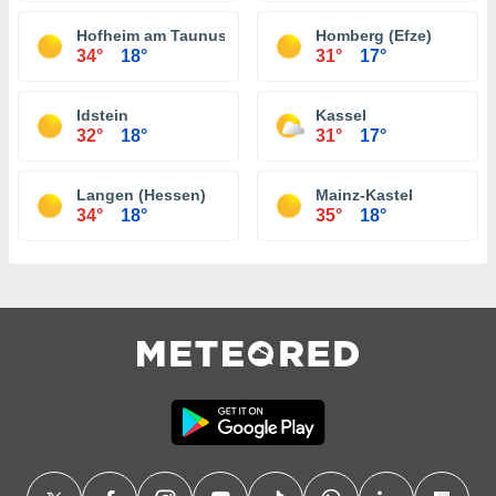
Hofheim am Taunus
Homberg (Efze)
34°
18°
31°
17°
Idstein
Kassel
32°
18°
31°
17°
Langen (Hessen)
Mainz-Kastel
34°
18°
35°
18°