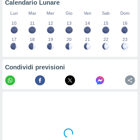
Calendario Lunare
re e
e i
Lun
Mar
Mer
Gio
Ven
Sab
Dom
tilizzare
10
11
12
13
14
15
16
ati per la
e dei
.
17
18
19
20
21
22
23
izzazione
azione
Condividi previsioni
o la
e del
vo,
à e
i
zzati,
one delle
ni dei
 e degli
 ricerche
ico,
di