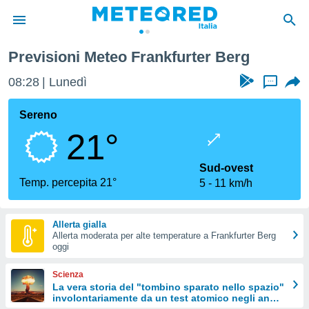
Previsioni Meteo Frankfurter Berg
tiva
rivacy
08:28
Lunedì
...
ti di
net
Sereno
net)
21°
i
 da
nisti per
Sud-ovest
 che le
Temp. percepita 21°
5
11 km/h
ioni
iano di
È
Allerta gialla
Allerta moderata per alte temperature a Frankfurter Berg
 a
oggi
ito Web
do le
Scienza
opzioni:
La vera storia del "tombino sparato nello spazio"
involontariamente da un test atomico negli anni
 i