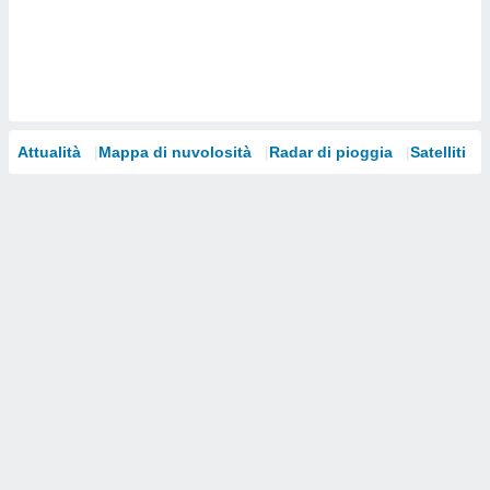
i nostri
artner
Attualità
Mappa di nuvolosità
Radar di pioggia
Satelliti