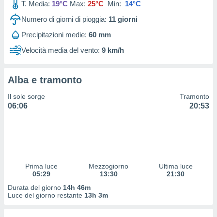
T. Media:
19°C
Max:
25°C
Min:
14°C
 profili
lezione
Numero di giorni di pioggia:
11
giorni
cità
izzata,
Precipitazioni medie:
60 mm
fili per
Velocità media del vento:
9 km/h
izzazione
nuti,
 profili
Alba e tramonto
lezione
Il sole sorge
Tramonto
uti
06:06
20:53
zzati,
 le
ni degli
 misurare
zioni dei
,
ere il
Prima luce
Mezzogiorno
Ultima luce
05:29
13:30
21:30
so
Durata del giorno
14h 46m
he o la
Luce del giorno restante
13h 3m
ione di
enienti
diverse,