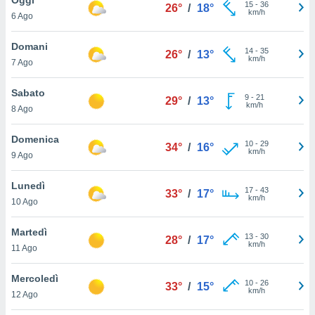
a", è
15
-
36
26°
/
18°
km/h
6 Ago
al sito
ettando
Domani
14
-
35
26°
/
13°
zione di
km/h
7 Ago
okie,
dei nostri
Sabato
9
-
21
che ci
29°
/
13°
km/h
8 Ago
no di
 e
e il
Domenica
10
-
29
34°
/
16°
amento
km/h
9 Ago
 Web,
i
Lunedì
17
-
43
re un
33°
/
17°
km/h
10 Ago
pecifico
arti la
Martedì
à o
13
-
30
28°
/
17°
km/h
i
11 Ago
zzati
 di esso.
Mercoledì
10
-
26
sultare
33°
/
15°
km/h
12 Ago
oni nella