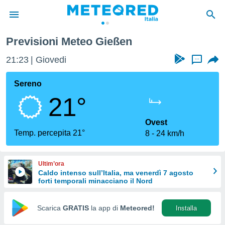
Previsioni Meteo Gießen
tiva
rivacy
21:23
Giovedi
...
ti di
net
Sereno
net)
21°
i
 da
nisti per
Ovest
 che le
Temp. percepita 21°
8
24 km/h
ioni
iano di
È
Ultim’ora
Caldo intenso sull’Italia, ma venerdì 7 agosto
 a
forti temporali minacciano il Nord
ito Web
do le
opzioni:
Scarica
GRATIS
la app di
Meteored!
Installa
 i