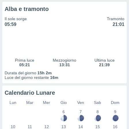
 profili
Alba e tramonto
lezione
cità
Il sole sorge
Tramonto
izzata,
05:59
21:01
fili per
izzazione
nuti,
 profili
lezione
uti
Prima luce
Mezzogiorno
Ultima luce
zzati,
05:21
13:31
21:39
 le
Durata del giorno
15h 2m
ni degli
Luce del giorno restante
16m
 misurare
zioni dei
,
Calendario Lunare
ere il
Lun
Mar
Mer
Gio
Ven
Sab
Dom
so
6
7
8
9
he o la
ione di
enienti
10
11
12
13
14
15
16
diverse,