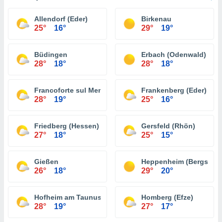
Allendorf (Eder)
Birkenau
25°
16°
29°
19°
Büdingen
Erbach (Odenwald)
28°
18°
28°
18°
Francoforte sul Meno
Frankenberg (Eder)
28°
19°
25°
16°
Friedberg (Hessen)
Gersfeld (Rhön)
27°
18°
25°
15°
Gießen
Heppenheim (Bergstraß
26°
18°
29°
20°
Hofheim am Taunus
Homberg (Efze)
28°
19°
27°
17°