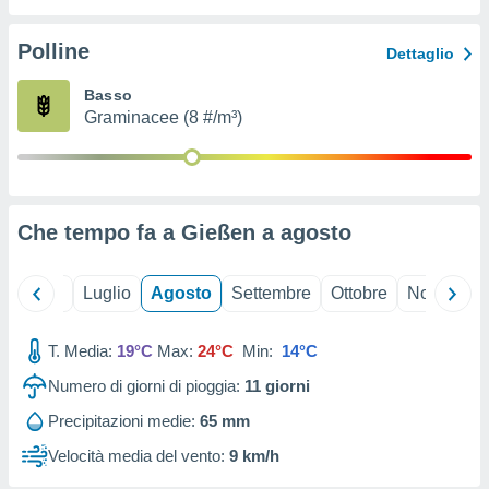
ioni
" o
tra
Polline
Dettaglio
sui cookie
o sito
Basso
Graminacee (8 #/m³)
nostri
mo il
te
ento dei
Che tempo fa a Gießen a
agosto
re
ioni su
Giugno
Luglio
Agosto
Settembre
Ottobre
Novembre
vo e/o
i,
T. Media:
19°C
Max:
24°C
Min:
14°C
 dati
er la
Numero di giorni di pioggia:
11
giorni
 della
à, creare
Precipitazioni medie:
65 mm
r la
Velocità media del vento:
9 km/h
à
izzata,