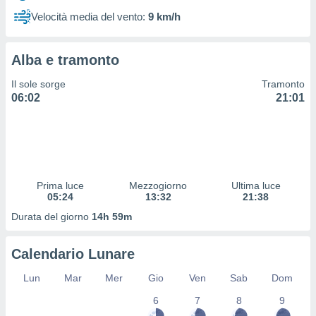
 profili
Velocità media del vento:
9 km/h
lezione
cità
izzata,
Alba e tramonto
fili per
Il sole sorge
Tramonto
izzazione
06:02
21:01
nuti,
 profili
lezione
uti
zzati,
 le
ni degli
Prima luce
Mezzogiorno
Ultima luce
 misurare
05:24
13:32
21:38
zioni dei
Durata del giorno
14h 59m
,
ere il
Calendario Lunare
so
he o la
Lun
Mar
Mer
Gio
Ven
Sab
Dom
ione di
6
7
8
9
enienti
diverse,