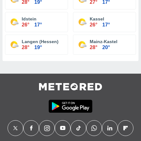
28°
19°
27°
17°
Idstein
Kassel
26°
17°
26°
17°
Langen (Hessen)
Mainz-Kastel
28°
19°
28°
20°