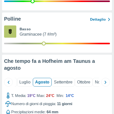
ioni
" o
tra
sui cookie
o sito
Polline
Dettaglio
Basso
nostri
Graminacee (7 #/m³)
mo il
te
ento dei
Che tempo fa a Hofheim am Taunus a
re
agosto
ioni su
vo e/o
i,
Giugno
Luglio
Agosto
Settembre
Ottobre
Novembre
 dati
er la
 della
T. Media:
19°C
Max:
24°C
Min:
14°C
à, creare
r la
Numero di giorni di pioggia:
11
giorni
à
izzata,
Precipitazioni medie:
64 mm