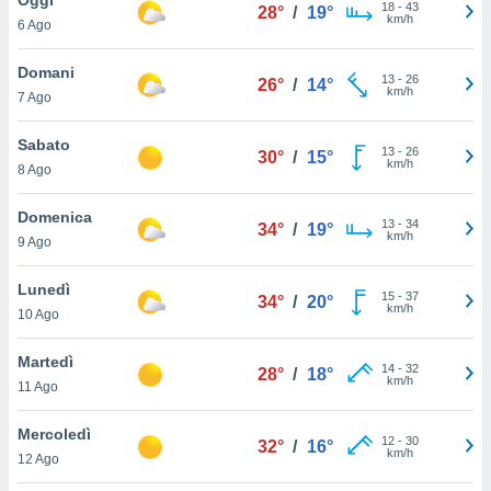
a", è
18
-
43
28°
/
19°
km/h
6 Ago
al sito
ettando
Domani
13
-
26
26°
/
14°
zione di
km/h
7 Ago
okie,
dei nostri
Sabato
13
-
26
che ci
30°
/
15°
km/h
8 Ago
no di
 e
e il
Domenica
13
-
34
34°
/
19°
amento
km/h
9 Ago
 Web,
i
Lunedì
15
-
37
re un
34°
/
20°
km/h
10 Ago
pecifico
arti la
Martedì
à o
14
-
32
28°
/
18°
km/h
i
11 Ago
zzati
 di esso.
Mercoledì
12
-
30
sultare
32°
/
16°
km/h
12 Ago
oni nella