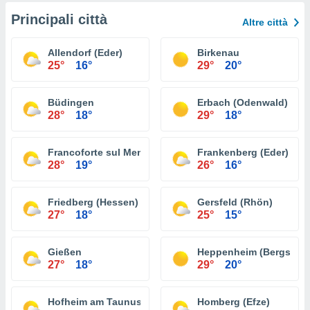
Principali città
Altre città
Allendorf (Eder)
Birkenau
25°
16°
29°
20°
Büdingen
Erbach (Odenwald)
28°
18°
29°
18°
Francoforte sul Meno
Frankenberg (Eder)
28°
19°
26°
16°
Friedberg (Hessen)
Gersfeld (Rhön)
27°
18°
25°
15°
Gießen
Heppenheim (Bergstraß
27°
18°
29°
20°
Hofheim am Taunus
Homberg (Efze)