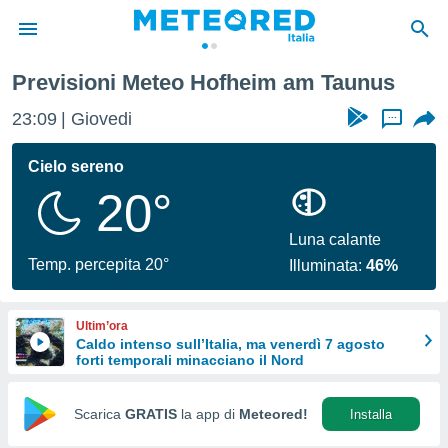
Previsioni Meteo Hofheim am Taunus
tiva
rivacy
23:09
Giovedi
...
ti di
net
Cielo sereno
net)
20°
i
 da
nisti per
Luna calante
 che le
Temp. percepita 20°
Illuminata:
46%
ioni
iano di
È
Ultim’ora
Caldo intenso sull’Italia, ma venerdì 7 agosto
 a
forti temporali minacciano il Nord
ito Web
do le
opzioni:
Scarica
GRATIS
la app di
Meteored!
Installa
 i