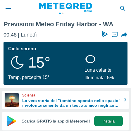
Previsioni Meteo Friday Harbor - WA
tiva
rivacy
00:48
Lunedì
...
ti di
net
Cielo sereno
net)
15°
i
 da
nisti per
Luna calante
 che le
Temp. percepita 15°
Illuminata:
5%
ioni
iano di
È
Scienza
La vera storia del "tombino sparato nello spazio"
 a
involontariamente da un test atomico negli anni
ito Web
'50
do le
opzioni:
Scarica
GRATIS
la app di
Meteored!
Installa
 i