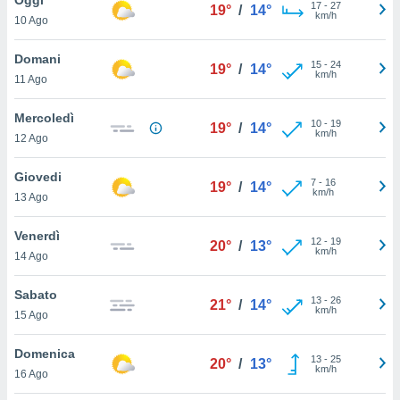
a", è
17
-
27
19°
/
14°
km/h
10 Ago
al sito
ettando
Domani
15
-
24
19°
/
14°
zione di
km/h
11 Ago
okie,
dei nostri
Mercoledì
10
-
19
che ci
19°
/
14°
km/h
12 Ago
no di
 e
e il
Giovedi
7
-
16
19°
/
14°
amento
km/h
13 Ago
 Web,
i
Venerdì
12
-
19
re un
20°
/
13°
km/h
14 Ago
pecifico
arti la
Sabato
à o
13
-
26
21°
/
14°
km/h
i
15 Ago
zzati
 di esso.
Domenica
13
-
25
sultare
20°
/
13°
km/h
16 Ago
oni nella