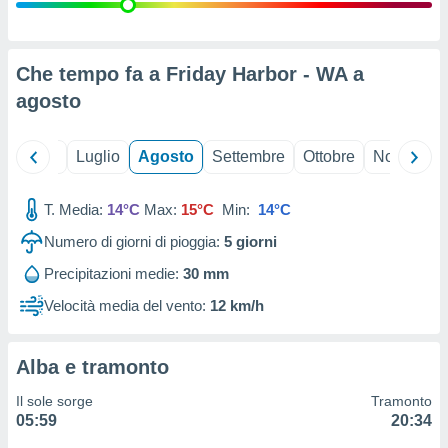
ioni
" o
tra
sui cookie
o sito
Che tempo fa a Friday Harbor - WA a
agosto
nostri
Giugno
Luglio
Agosto
Settembre
Ottobre
Novembre
mo il
te
ento dei
T. Media:
14°C
Max:
15°C
Min:
14°C
Numero di giorni di pioggia:
5
giorni
re
ioni su
Precipitazioni medie:
30 mm
vo e/o
Velocità media del vento:
12 km/h
i,
 dati
er la
 della
Alba e tramonto
à, creare
r la
Il sole sorge
Tramonto
à
05:59
20:34
izzata,