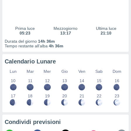
 profili
lezione
cità
izzata,
fili per
Prima luce
Mezzogiorno
Ultima luce
05:23
13:17
21:10
izzazione
Durata del giorno
14h 36m
nuti,
Tempo restante all'alba
4h 36m
 profili
lezione
uti
Calendario Lunare
zzati,
 le
Lun
Mar
Mer
Gio
Ven
Sab
Dom
ni degli
 misurare
10
11
12
13
14
15
16
zioni dei
,
17
18
19
20
21
22
23
ere il
so
he o la
ione di
Condividi previsioni
enienti
diverse,