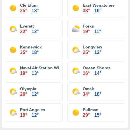
Cle Elum
East Wenatchee
25°
13°
33°
16°
Everett
Forks
22°
12°
19°
11°
Kennewick
Longview
35°
18°
25°
12°
Naval Air Station Whidbey Island
Ocean Shores
19°
13°
16°
14°
Olympia
Omak
26°
12°
34°
18°
Port Angeles
Pullman
19°
12°
29°
15°