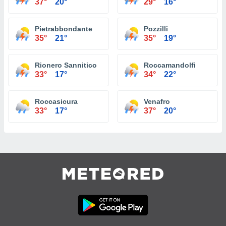
37°
20°
29°
16°
Pietrabbondante
Pozzilli
35°
21°
35°
19°
Rionero Sannitico
Roccamandolfi
33°
17°
34°
22°
Roccasicura
Venafro
33°
17°
37°
20°