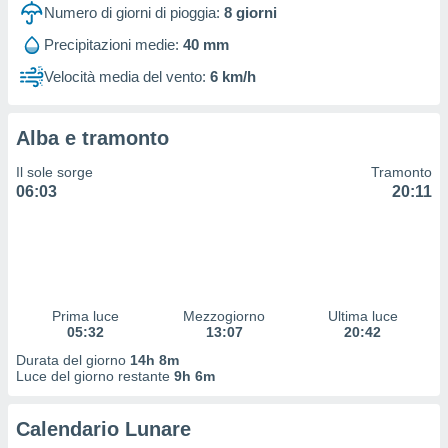
 profili
Numero di giorni di pioggia:
8
giorni
lezione
Precipitazioni medie:
40 mm
cità
izzata,
Velocità media del vento:
6 km/h
fili per
izzazione
Alba e tramonto
nuti,
 profili
Il sole sorge
Tramonto
lezione
06:03
20:11
uti
zzati,
 le
ni degli
 misurare
zioni dei
,
Prima luce
Mezzogiorno
Ultima luce
05:32
13:07
20:42
ere il
Durata del giorno
14h 8m
so
Luce del giorno restante
9h 6m
he o la
ione di
Calendario Lunare
enienti
diverse,