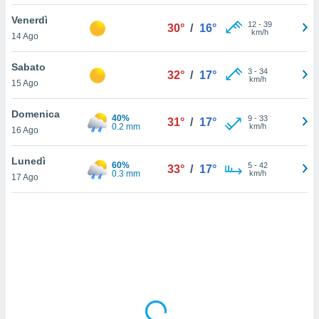
Venerdì
sui cookie
12
-
39
30°
/
16°
km/h
14 Ago
e il tuo
 in
Sabato
3
-
34
32°
/
17°
o
km/h
15 Ago
 il
Domenica
40%
azioni
9
-
33
31°
/
17°
0.2 mm
km/h
16 Ago
kie
re
le a piè
Lunedì
60%
5
-
42
33°
/
17°
 del
0.3 mm
km/h
17 Ago
to web.
ATIVA,
e
gie
i cookie
ccetti
zione dei