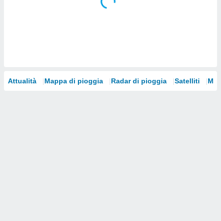
i nostri
artner
Attualità
Mappa di pioggia
Radar di pioggia
Satelliti
Mod