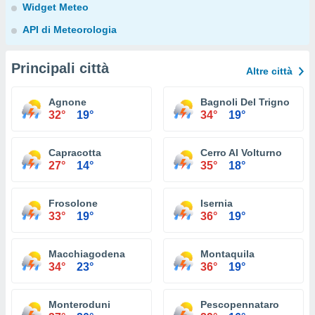
Widget Meteo
API di Meteorologia
Principali città
Altre città
Agnone
Bagnoli Del Trigno
32°
19°
34°
19°
Capracotta
Cerro Al Volturno
27°
14°
35°
18°
Frosolone
Isernia
33°
19°
36°
19°
Macchiagodena
Montaquila
34°
23°
36°
19°
Monteroduni
Pescopennataro