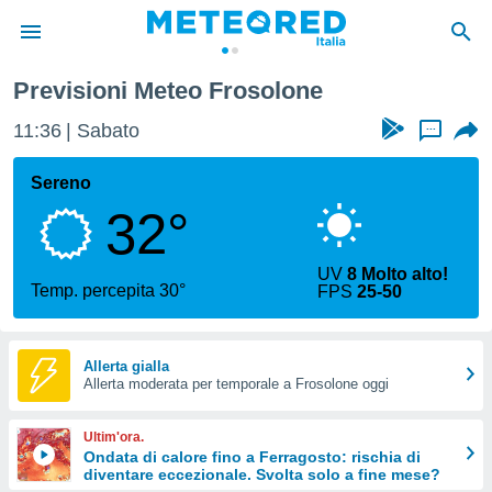
Previsioni Meteo Frosolone
tiva
rivacy
11:36
Sabato
...
ti di
net
Sereno
net)
32°
i
 da
nisti per
UV
8 Molto alto!
 che le
Temp. percepita 30°
FPS
25-50
ioni
iano di
È
Allerta gialla
 a
Allerta moderata per temporale a Frosolone oggi
ito Web
do le
Ultim'ora.
opzioni:
Ondata di calore fino a Ferragosto: rischia di
diventare eccezionale. Svolta solo a fine mese?
 i