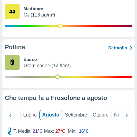
ioni
" o
Mediocre
tra
44
O₃ (113 µg/m³)
sui cookie
o sito
nostri
Polline
Dettaglio
mo il
te
Basso
ento dei
Graminacee (12 #/m³)
re
ioni su
vo e/o
i,
Che tempo fa a Frosolone a
agosto
 dati
er la
 della
Giugno
Luglio
Agosto
Settembre
Ottobre
Novembre
à, creare
r la
à
T. Media:
21°C
Max:
27°C
Min:
16°C
izzata,