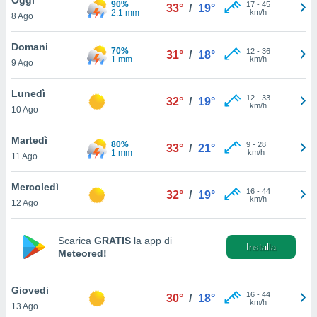
90%
a", è
17
-
45
33°
/
19°
2.1 mm
km/h
8 Ago
al sito
ettando
Domani
70%
12
-
36
31°
/
18°
zione di
1 mm
km/h
9 Ago
okie,
dei nostri
Lunedì
12
-
33
che ci
32°
/
19°
km/h
10 Ago
no di
 e
e il
Martedì
80%
9
-
28
33°
/
21°
amento
1 mm
km/h
11 Ago
 Web,
i
Mercoledì
16
-
44
re un
32°
/
19°
km/h
12 Ago
pecifico
arti la
à o
Scarica
GRATIS
la app di
i
Installa
Meteored!
zzati
 di esso.
sultare
Giovedi
16
-
44
30°
/
18°
km/h
13 Ago
oni nella