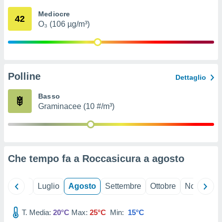
ioni
" o
Mediocre
tra
42
O₃ (106 µg/m³)
sui cookie
o sito
nostri
Polline
Dettaglio
mo il
te
Basso
ento dei
Graminacee (10 #/m³)
re
ioni su
vo e/o
i,
Che tempo fa a Roccasicura a
agosto
 dati
er la
 della
Giugno
Luglio
Agosto
Settembre
Ottobre
Novembre
à, creare
r la
à
T. Media:
20°C
Max:
25°C
Min:
15°C
izzata,