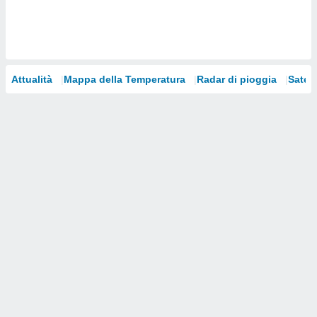
i nostri
artner
Attualità
Mappa della Temperatura
Radar di pioggia
Satelli