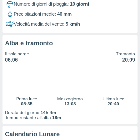
 profili
Numero di giorni di pioggia:
10
giorni
lezione
Precipitazioni medie:
46 mm
cità
izzata,
Velocità media del vento:
5 km/h
fili per
izzazione
Alba e tramonto
nuti,
 profili
Il sole sorge
Tramonto
lezione
06:06
20:09
uti
zzati,
 le
ni degli
 misurare
zioni dei
,
Prima luce
Mezzogiorno
Ultima luce
05:35
13:08
20:40
ere il
Durata del giorno
14h 4m
so
Tempo restante all'alba
18m
he o la
ione di
Calendario Lunare
enienti
diverse,