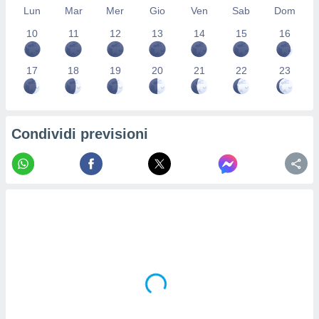
Lun
Mar
Mer
Gio
Ven
Sab
Dom
re e
e i
10
11
12
13
14
15
16
tilizzare
ati per la
e dei
17
18
19
20
21
22
23
.
izzazione
Condividi previsioni
azione
o la
e del
vo,
à e
i
zzati,
one delle
ni dei
 e degli
 ricerche
ico,
di