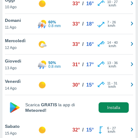
a", è
10
-
27
33°
/
16°
km/h
10 Ago
al sito
ettando
Domani
60%
7
-
26
33°
/
18°
zione di
0.8 mm
km/h
11 Ago
okie,
dei nostri
Mercoledì
14
-
40
che ci
33°
/
16°
km/h
12 Ago
no di
 e
e il
Giovedi
50%
13
-
36
31°
/
17°
amento
0.8 mm
km/h
13 Ago
 Web,
i
Venerdì
11
-
31
re un
30°
/
15°
km/h
14 Ago
pecifico
arti la
à o
Scarica
GRATIS
la app di
i
Installa
Meteored!
zzati
 di esso.
sultare
Sabato
6
-
27
32°
/
15°
km/h
15 Ago
oni nella