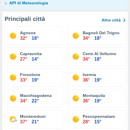
API di Meteorologia
Principali città
Altre città
Agnone
Bagnoli Del Trigno
32°
18°
34°
18°
Capracotta
Cerro Al Volturno
27°
14°
34°
18°
Frosolone
Isernia
33°
19°
36°
19°
Macchiagodena
Montaquila
34°
22°
36°
19°
Monteroduni
Pescopennataro
37°
21°
28°
15°