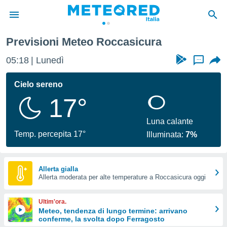
Previsioni Meteo Roccasicura
tiva
rivacy
05:18
Lunedì
...
ti di
net
Cielo sereno
net)
17°
i
 da
nisti per
Luna calante
 che le
Temp. percepita 17°
Illuminata:
7%
ioni
iano di
È
Allerta gialla
 a
Allerta moderata per alte temperature a Roccasicura oggi
ito Web
do le
Ultim'ora.
opzioni:
Meteo, tendenza di lungo termine: arrivano
conferme, la svolta dopo Ferragosto
 i