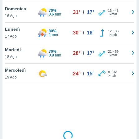
Domenica
sui cookie
70%
13
-
46
31°
/
17°
0.6 mm
km/h
16 Ago
e il tuo
 in
Lunedì
80%
12
-
38
30°
/
16°
o
1 mm
km/h
17 Ago
 il
Martedì
70%
azioni
21
-
59
28°
/
17°
0.9 mm
km/h
18 Ago
kie
re
le a piè
Mercoledì
8
-
32
24°
/
15°
 del
km/h
19 Ago
to web.
ATIVA,
e
gie
i cookie
ccetti
zione dei