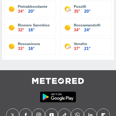
Pietrabbondante
Pozzilli
34°
20°
35°
20°
Rionero Sannitico
Roccamandolfi
32°
16°
34°
24°
Roccasicura
Venafro
33°
16°
37°
21°