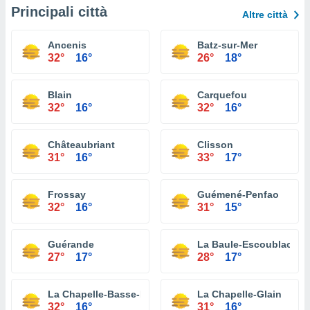
Principali città
Altre città
Ancenis
Batz-sur-Mer
32°
16°
26°
18°
Blain
Carquefou
32°
16°
32°
16°
Châteaubriant
Clisson
31°
16°
33°
17°
Frossay
Guémené-Penfao
32°
16°
31°
15°
Guérande
La Baule-Escoublac
27°
17°
28°
17°
La Chapelle-Basse-Mer
La Chapelle-Glain
32°
16°
31°
16°