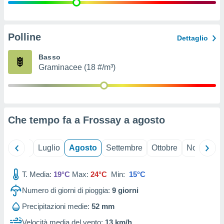
ioni
" o
tra
sui cookie
o sito
Polline
Dettaglio
Basso
nostri
Graminacee (18 #/m³)
mo il
te
ento dei
Che tempo fa a Frossay a
agosto
re
ioni su
vo e/o
Giugno
Luglio
Agosto
Settembre
Ottobre
Novembre
i,
 dati
er la
T. Media:
19°C
Max:
24°C
Min:
15°C
 della
Numero di giorni di pioggia:
9
giorni
à, creare
r la
Precipitazioni medie:
52 mm
à
izzata,
Velocità media del vento:
13 km/h