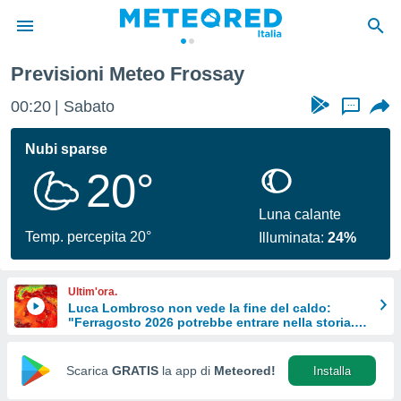
Previsioni Meteo Frossay
tiva
rivacy
00:20
Sabato
...
ti di
net
Nubi sparse
net)
20°
i
 da
nisti per
Luna calante
 che le
Temp. percepita 20°
Illuminata:
24%
ioni
iano di
È
Ultim'ora.
Luca Lombroso non vede la fine del caldo:
 a
"Ferragosto 2026 potrebbe entrare nella storia.
ito Web
Ecco perché."
do le
opzioni:
Scarica
GRATIS
la app di
Meteored!
Installa
 i