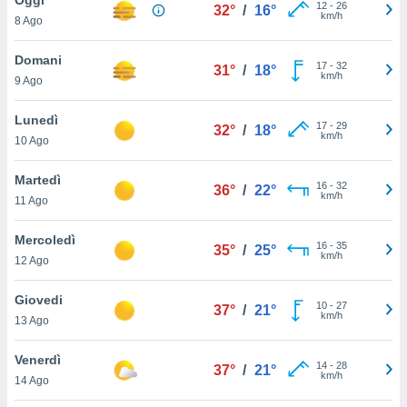
a", è
12
-
26
32°
/
16°
km/h
8 Ago
al sito
ettando
Domani
17
-
32
31°
/
18°
zione di
km/h
9 Ago
okie,
dei nostri
Lunedì
17
-
29
che ci
32°
/
18°
km/h
10 Ago
no di
 e
e il
Martedì
16
-
32
36°
/
22°
amento
km/h
11 Ago
 Web,
i
Mercoledì
16
-
35
re un
35°
/
25°
km/h
12 Ago
pecifico
arti la
Giovedi
à o
10
-
27
37°
/
21°
km/h
i
13 Ago
zzati
 di esso.
Venerdì
14
-
28
sultare
37°
/
21°
km/h
14 Ago
oni nella