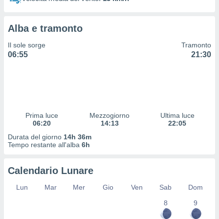
 profili
lezione
cità
Alba e tramonto
izzata,
fili per
Il sole sorge
Tramonto
06:55
21:30
izzazione
nuti,
 profili
lezione
uti
zzati,
Prima luce
Mezzogiorno
Ultima luce
 le
06:20
14:13
22:05
ni degli
 misurare
Durata del giorno
14h 36m
zioni dei
Tempo restante all'alba
6h
,
ere il
Calendario Lunare
so
Lun
Mar
Mer
Gio
Ven
Sab
Dom
he o la
ione di
8
9
enienti
diverse,