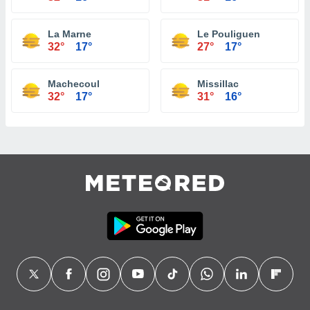
La Marne
Le Pouliguen
32°
17°
27°
17°
Machecoul
Missillac
32°
17°
31°
16°