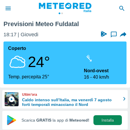
Previsioni Meteo Fuldatal
tiva
rivacy
18:17
Giovedi
...
ti di
net
Coperto
net)
24°
i
 da
nisti per
Nord-ovest
 che le
Temp. percepita 25°
16
40 km/h
ioni
iano di
È
Ultim’ora
Caldo intenso sull’Italia, ma venerdì 7 agosto
 a
forti temporali minacciano il Nord
ito Web
do le
opzioni:
Scarica
GRATIS
la app di
Meteored!
Installa
 i