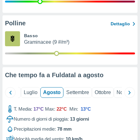
ioni
" o
tra
sui cookie
o sito
Polline
Dettaglio
Basso
nostri
Graminacee (9 #/m³)
mo il
te
ento dei
Che tempo fa a Fuldatal a
agosto
re
ioni su
vo e/o
Giugno
Luglio
Agosto
Settembre
Ottobre
Novembre
i,
 dati
er la
T. Media:
17°C
Max:
22°C
Min:
13°C
 della
Numero di giorni di pioggia:
13
giorni
à, creare
r la
Precipitazioni medie:
78 mm
à
izzata,
Velocità media del vento:
10 km/h