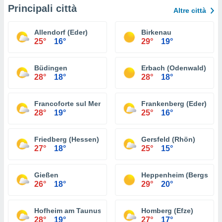
Principali città
Altre città
Allendorf (Eder)
Birkenau
25°
16°
29°
19°
Büdingen
Erbach (Odenwald)
28°
18°
28°
18°
Francoforte sul Meno
Frankenberg (Eder)
28°
19°
25°
16°
Friedberg (Hessen)
Gersfeld (Rhön)
27°
18°
25°
15°
Gießen
Heppenheim (Bergstraß
26°
18°
29°
20°
Hofheim am Taunus
Homberg (Efze)
28°
19°
27°
17°