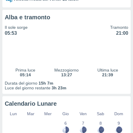
 profili
lezione
cità
Alba e tramonto
izzata,
fili per
Il sole sorge
Tramonto
05:53
21:00
izzazione
nuti,
 profili
lezione
uti
zzati,
Prima luce
Mezzogiorno
Ultima luce
 le
05:14
13:27
21:39
ni degli
 misurare
Durata del giorno
15h 7m
zioni dei
Luce del giorno restante
3h 23m
,
ere il
Calendario Lunare
so
Lun
Mar
Mer
Gio
Ven
Sab
Dom
he o la
ione di
6
7
8
9
enienti
diverse,