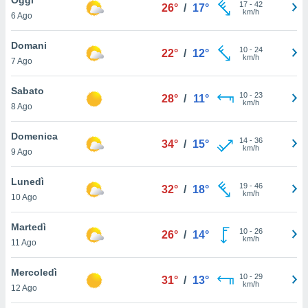
a", è
17
-
42
26°
/
17°
km/h
6 Ago
al sito
ettando
Domani
10
-
24
22°
/
12°
zione di
km/h
7 Ago
okie,
dei nostri
Sabato
10
-
23
che ci
28°
/
11°
km/h
8 Ago
no di
 e
e il
Domenica
14
-
36
34°
/
15°
amento
km/h
9 Ago
 Web,
i
Lunedì
19
-
46
re un
32°
/
18°
km/h
10 Ago
pecifico
arti la
Martedì
à o
10
-
26
26°
/
14°
km/h
i
11 Ago
zzati
 di esso.
Mercoledì
10
-
29
sultare
31°
/
13°
km/h
12 Ago
oni nella