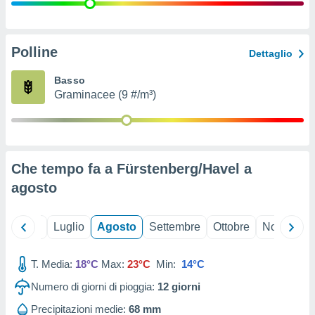
ioni
" o
tra
sui cookie
o sito
Polline
Dettaglio
Basso
nostri
Graminacee (9 #/m³)
mo il
te
ento dei
Che tempo fa a Fürstenberg/Havel a
re
agosto
ioni su
vo e/o
i,
Giugno
Luglio
Agosto
Settembre
Ottobre
Novembre
 dati
er la
 della
T. Media:
18°C
Max:
23°C
Min:
14°C
à, creare
r la
Numero di giorni di pioggia:
12
giorni
à
izzata,
Precipitazioni medie:
68 mm