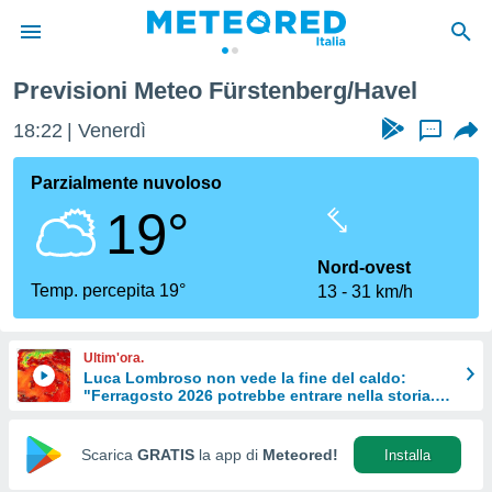
Previsioni Meteo Fürstenberg/Havel
tiva
rivacy
18:22
Venerdì
...
ti di
net
Parzialmente nuvoloso
net)
19°
i
 da
nisti per
Nord-ovest
 che le
Temp. percepita 19°
13
31 km/h
ioni
iano di
È
Ultim'ora.
Luca Lombroso non vede la fine del caldo:
 a
"Ferragosto 2026 potrebbe entrare nella storia.
ito Web
Ecco perché."
do le
opzioni:
Scarica
GRATIS
la app di
Meteored!
Installa
 i