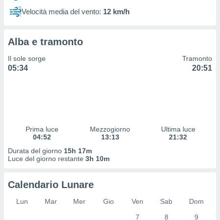
 profili
Velocità media del vento:
12 km/h
lezione
cità
izzata,
Alba e tramonto
fili per
Il sole sorge
Tramonto
izzazione
05:34
20:51
nuti,
 profili
lezione
uti
zzati,
 le
ni degli
Prima luce
Mezzogiorno
Ultima luce
 misurare
04:52
13:13
21:32
zioni dei
Durata del giorno
15h 17m
,
Luce del giorno restante
3h 10m
ere il
so
Calendario Lunare
he o la
ione di
Lun
Mar
Mer
Gio
Ven
Sab
Dom
enienti
7
8
9
diverse,