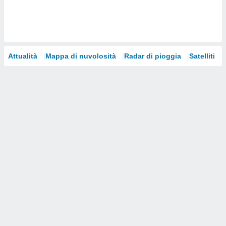
i nostri
artner
Attualità
Mappa di nuvolosità
Radar di pioggia
Satelliti