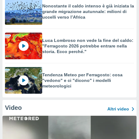
Nonostante il caldo intenso è già iniziata la
grande migrazione autunnale: milioni di
uccelli verso l’Africa
Luca Lombroso non vede la fine del caldo:
"Ferragosto 2026 potrebbe entrare nella
storia. Ecco perché."
Tendenza Meteo per Ferragosto: cosa
"vedono" e ci "dicono" i modelli
meteorologici
Video
Altri video