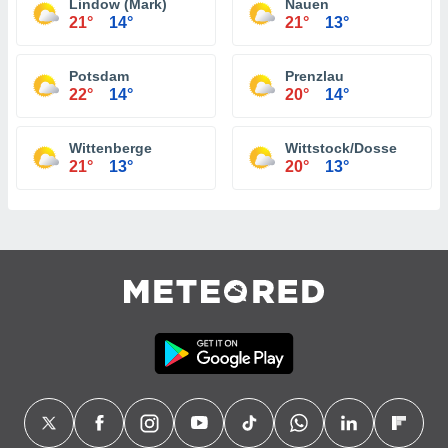
Lindow (Mark)
Nauen
21°
14°
21°
13°
Potsdam
Prenzlau
22°
14°
20°
14°
Wittenberge
Wittstock/Dosse
21°
13°
20°
13°