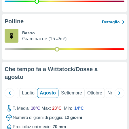
ioni
" o
tra
sui cookie
o sito
Polline
Dettaglio
Basso
nostri
Graminacee (15 #/m³)
mo il
te
ento dei
Che tempo fa a Wittstock/Dosse a
re
agosto
ioni su
vo e/o
i,
Giugno
Luglio
Agosto
Settembre
Ottobre
Novembre
 dati
er la
 della
T. Media:
18°C
Max:
23°C
Min:
14°C
à, creare
r la
Numero di giorni di pioggia:
12
giorni
à
izzata,
Precipitazioni medie:
70 mm