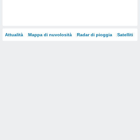
i nostri
artner
Attualità
Mappa di nuvolosità
Radar di pioggia
Satelliti