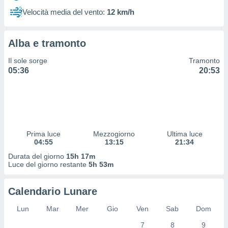
 profili
Velocità media del vento:
12 km/h
lezione
cità
izzata,
Alba e tramonto
fili per
Il sole sorge
Tramonto
izzazione
05:36
20:53
nuti,
 profili
lezione
uti
zzati,
 le
ni degli
Prima luce
Mezzogiorno
Ultima luce
 misurare
04:55
13:15
21:34
zioni dei
Durata del giorno
15h 17m
,
Luce del giorno restante
5h 53m
ere il
so
Calendario Lunare
he o la
ione di
Lun
Mar
Mer
Gio
Ven
Sab
Dom
enienti
7
8
9
diverse,