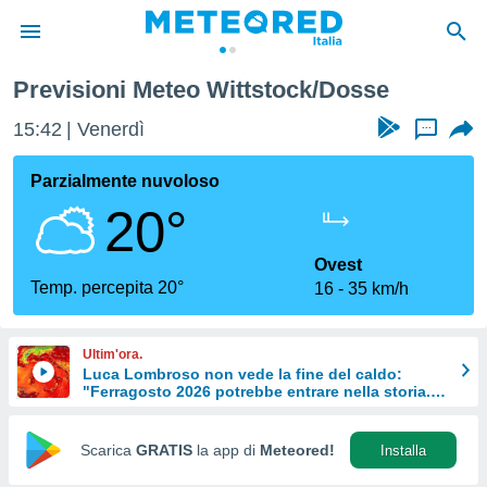
Previsioni Meteo Wittstock/Dosse
tiva
rivacy
15:42
Venerdì
...
ti di
net
Parzialmente nuvoloso
net)
20°
i
 da
nisti per
Ovest
 che le
Temp. percepita 20°
16
35 km/h
ioni
iano di
È
Ultim'ora.
Luca Lombroso non vede la fine del caldo:
 a
"Ferragosto 2026 potrebbe entrare nella storia.
ito Web
Ecco perché."
do le
opzioni:
Scarica
GRATIS
la app di
Meteored!
Installa
 i