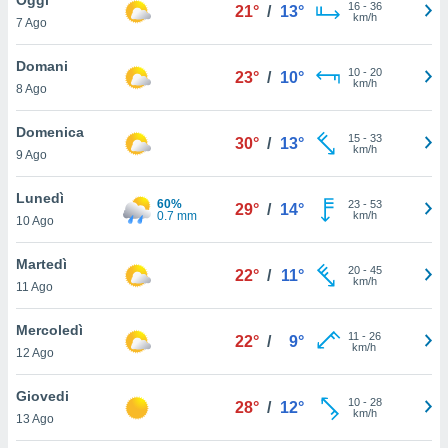
a", è
16
-
36
21°
/
13°
km/h
7 Ago
al sito
ettando
Domani
10
-
20
23°
/
10°
zione di
km/h
8 Ago
okie,
dei nostri
Domenica
15
-
33
che ci
30°
/
13°
km/h
9 Ago
no di
 e
e il
Lunedì
60%
23
-
53
29°
/
14°
amento
0.7 mm
km/h
10 Ago
 Web,
i
Martedì
20
-
45
re un
22°
/
11°
km/h
11 Ago
pecifico
arti la
Mercoledì
à o
11
-
26
22°
/
9°
km/h
i
12 Ago
zzati
 di esso.
Giovedi
10
-
28
sultare
28°
/
12°
km/h
13 Ago
oni nella