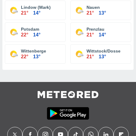
Lindow (Mark)
Nauen
21°
14°
21°
13°
Potsdam
Prenzlau
22°
14°
21°
14°
Wittenberge
Wittstock/Dosse
22°
13°
21°
13°