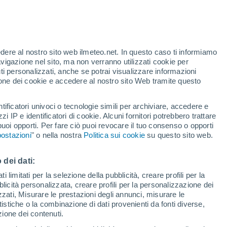
Allerta gialla
Allerta moderata per alte
temperature a Garlasco oggi
edere al nostro sito web ilmeteo.net. In questo caso ti informiamo
avigazione nel sito, ma non verranno utilizzati cookie per
i personalizzati, anche se potrai visualizzare informazioni
azione dei cookie e accedere al nostro sito Web tramite questo
tificatori univoci o tecnologie simili per archiviare, accedere e
zzi IP e identificatori di cookie. Alcuni fornitori potrebbero trattare
 puoi opporti. Per fare ciò puoi revocare il tuo consenso o opporti
di pioggia
Satelliti
Modelli
ostazioni
" o nella nostra
Politica sui cookie
su questo sito web.
 dei dati:
ercoledì
Giovedi
Venerdì
Sabato
 limitati per la selezione della pubblicità, creare profili per la
bblicità personalizzata, creare profili per la personalizzazione dei
12 Ago
13 Ago
14 Ago
15 Ago
izzati, Misurare le prestazioni degli annunci, misurare le
istiche o la combinazione di dati provenienti da fonti diverse,
ezione dei contenuti.