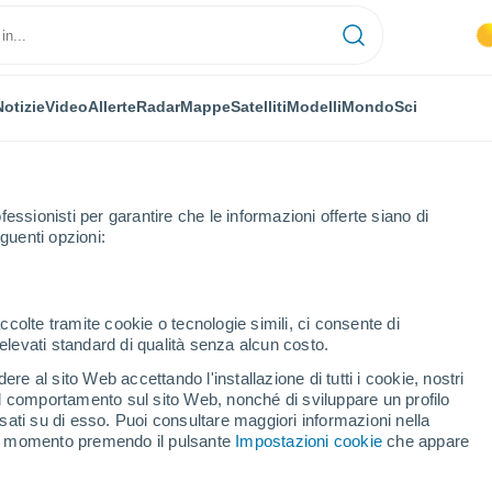
Notizie
Video
Allerte
Radar
Mappe
Satelliti
Modelli
Mondo
Sci
fessionisti per garantire che le informazioni offerte siano di
guenti opzioni:
ccolte tramite cookie o tecnologie simili, ci consente di
n elevati standard di qualità senza alcun costo.
sco
re al sito Web accettando l'installazione di tutti i cookie, nostri
 il comportamento sul sito Web, nonché di sviluppare un profilo
...
asati su di esso. Puoi consultare maggiori informazioni nella
si momento premendo il pulsante
Impostazioni cookie
che appare
Per ora
Cielo nuvoloso nelle prossime
ore