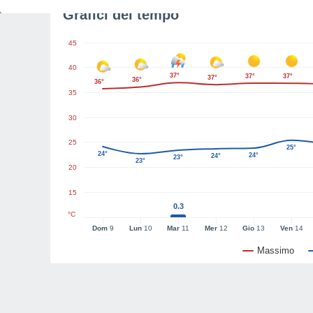
Grafici del tempo
45
40
37°
37°
37°
37°
36°
36°
35
30
25
25°
24°
24°
24°
23°
23°
20
15
0.3
°C
Dom
9
Lun
10
Mar
11
Mer
12
Gio
13
Ven
14
Massimo