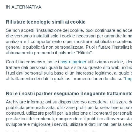
34°
IN ALTERNATIVA,
Rifiutare tecnologie simili ai cookie
UV
7 Alto
Se non accetti l'installazione dei cookie, puoi continuare ad acc
Temp. percepita 34°
FPS
15-25
che verranno installati solo i cookie necessari per garantire la n
analizzare il comportamento o per mostrare pubblicità o contenut
generali e pubblicità non personalizzata. Puoi rifiutare l'install
abbonamento premendo il pulsante "Rifiuta".
Ultim'ora.
Meteo, tendenza di lungo termine: arrivano
Con il tuo consenso, noi e i
nostri partner
utilizziamo cookie, iden
conferme, la svolta dopo Ferragosto
trattare dati personali quali la tua visita su questo sito web, indiri
i tuoi dati personali sulla base di un interesse legittimo, al quale
Il Meteo 1 - 7
Attualità
Mappa di nuvolosità
Radar 
al trattamento dei dati in qualsiasi momento facendo clic su "
Imp
Noi e i nostri partner eseguiamo il seguente trattamento
Domani
Martedì
M
Oggi
Archiviare informazioni su dispositivo e/o accedervi, utilizzare dati
pubblicità personalizzata, utilizzare profili per la selezione di pu
10 Ago
11 Ago
9 Ago
contenuti, utilizzare profili per la selezione di contenuti personal
prestazioni dei contenuti, comprendere il pubblico attraverso stat
sviluppare e migliorare i servizi, utilizzare dati limitati per la sel
30%