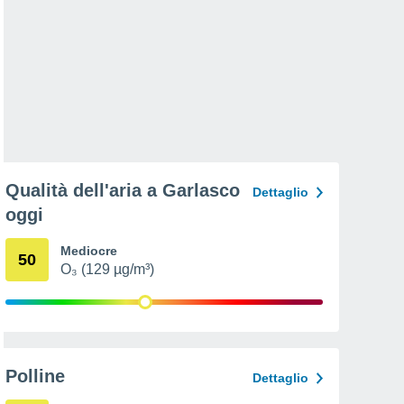
Qualità dell'aria a Garlasco
Dettaglio
oggi
Mediocre
50
O₃ (129 µg/m³)
Polline
Dettaglio