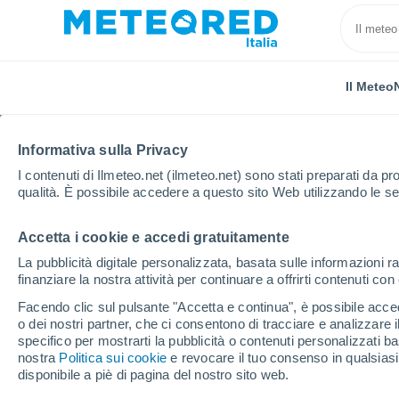
Il Meteo
Informativa sulla Privacy
I contenuti di Ilmeteo.net (ilmeteo.net) sono stati preparati da pro
qualità. È possibile accedere a questo sito Web utilizzando le se
Accetta i cookie e accedi gratuitamente
Home
Provincia di Pavia
Garlasco
La pubblicità digitale personalizzata, basata sulle informazioni ra
finanziare la nostra attività per continuare a offrirti contenuti co
Previsioni Meteo Garla
Facendo clic sul pulsante "Accetta e continua", è possibile accede
o dei nostri partner, che ci consentono di tracciare e analizzare
13:03
Domenica
specifico per mostrarti la pubblicità o contenuti personalizzati b
nostra
Politica sui cookie
e revocare il tuo consenso in qualsia
disponibile a piè di pagina del nostro sito web.
Sereno