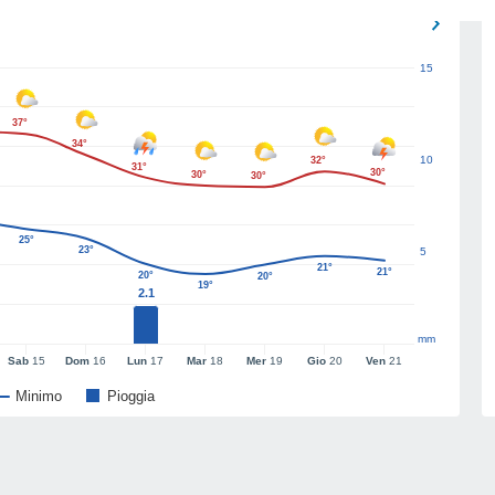
15
37°
34°
10
32°
31°
30°
30°
30°
25°
23°
5
21°
21°
20°
20°
19°
2.1
mm
Sab
15
Dom
16
Lun
17
Mar
18
Mer
19
Gio
20
Ven
21
Minimo
Pioggia