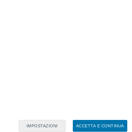
Calendario Lunare
Lun
Mar
Mer
Gio
Ven
Sab
Dom
9
10
11
12
13
14
15
16
17
18
19
20
21
22
IMPOSTAZIONI
ACCETTA E CONTINUA