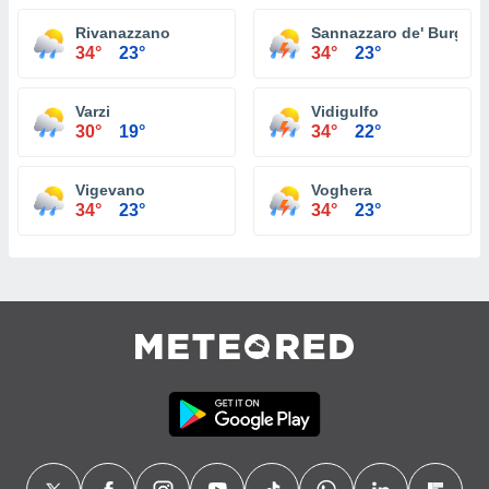
Rivanazzano
Sannazzaro de' Burgon
34°
23°
34°
23°
Varzi
Vidigulfo
30°
19°
34°
22°
Vigevano
Voghera
34°
23°
34°
23°