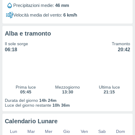
 profili
Precipitazioni medie:
46 mm
lezione
cità
Velocità media del vento:
6 km/h
izzata,
fili per
Alba e tramonto
izzazione
nuti,
Il sole sorge
Tramonto
 profili
06:18
20:42
lezione
uti
zzati,
 le
ni degli
 misurare
Prima luce
Mezzogiorno
Ultima luce
zioni dei
05:45
13:30
21:15
,
ere il
Durata del giorno
14h 24m
Luce del giorno restante
10h 36m
so
he o la
Calendario Lunare
ione di
enienti
Lun
Mar
Mer
Gio
Ven
Sab
Dom
diverse,