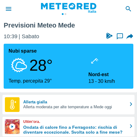
Previsioni Meteo Mede
tiva
rivacy
10:39
Sabato
...
ti di
net
Nubi sparse
net)
28°
i
 da
nisti per
Nord-est
 che le
Temp. percepita 29°
13
30 km/h
ioni
iano di
È
Allerta gialla
 a
Allerta moderata per alte temperature a Mede oggi
ito Web
do le
Ultim'ora.
opzioni:
Ondata di calore fino a Ferragosto: rischia di
diventare eccezionale. Svolta solo a fine mese?
 i