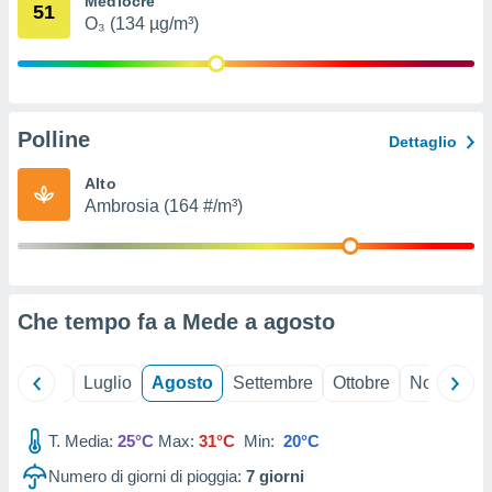
Mediocre
51
ioni
" o
O₃ (134 µg/m³)
tra
sui cookie
o sito
Polline
nostri
Dettaglio
mo il
Alto
te
Ambrosia (164 #/m³)
ento dei
re
ioni su
vo e/o
Che tempo fa a Mede a
agosto
i,
 dati
er la
Giugno
Luglio
Agosto
Settembre
Ottobre
Novembre
 della
à, creare
r la
T. Media:
25°C
Max:
31°C
Min:
20°C
à
Numero di giorni di pioggia:
7
giorni
izzata,