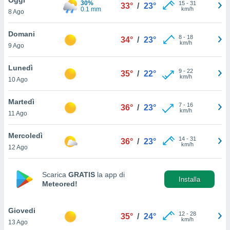
30%
a", è
15
-
31
33°
/
23°
0.1 mm
km/h
8 Ago
al sito
ettando
Domani
8
-
18
34°
/
23°
zione di
km/h
9 Ago
okie,
dei nostri
Lunedì
9
-
22
che ci
35°
/
22°
km/h
10 Ago
no di
 e
e il
Martedì
7
-
16
36°
/
23°
amento
km/h
11 Ago
 Web,
i
Mercoledì
14
-
31
re un
36°
/
23°
km/h
12 Ago
pecifico
arti la
à o
Scarica
GRATIS
la app di
i
Installa
Meteored!
zzati
 di esso.
sultare
Giovedi
12
-
28
35°
/
24°
km/h
13 Ago
oni nella