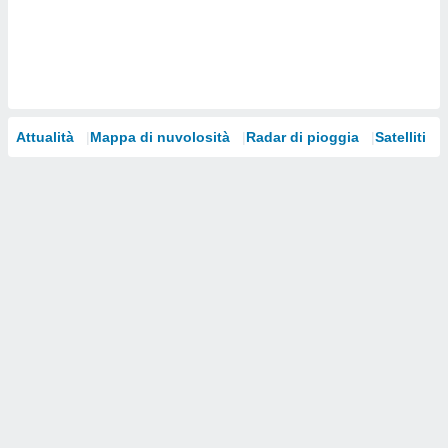
i nostri
artner
Attualità
Mappa di nuvolosità
Radar di pioggia
Satelliti