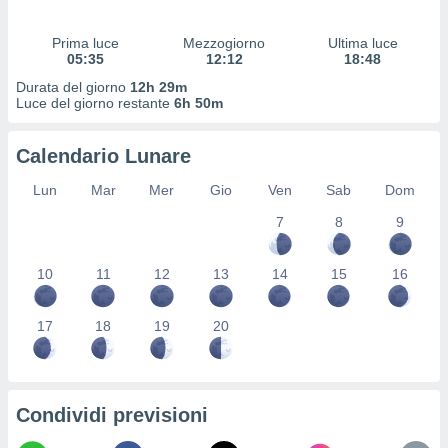
 profili
lezione
Prima luce
Mezzogiorno
Ultima luce
cità
05:35
12:12
18:48
izzata,
fili per
Durata del giorno
12h 29m
Luce del giorno restante
6h 50m
izzazione
nuti,
Calendario Lunare
 profili
lezione
Lun
Mar
Mer
Gio
Ven
Sab
Dom
uti
zzati,
7
8
9
 le
ni degli
10
11
12
13
14
15
16
 misurare
zioni dei
,
17
18
19
20
ere il
so
he o la
ione di
Condividi previsioni
enienti
diverse,