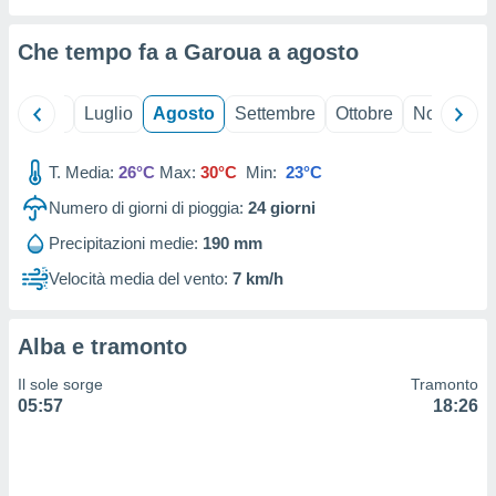
ioni
" o
tra
Che tempo fa a Garoua a
agosto
sui cookie
o sito
Giugno
Luglio
Agosto
Settembre
Ottobre
Novembre
nostri
T. Media:
26°C
Max:
30°C
Min:
23°C
mo il
te
Numero di giorni di pioggia:
24
giorni
ento dei
Precipitazioni medie:
190 mm
re
Velocità media del vento:
7 km/h
ioni su
vo e/o
i,
Alba e tramonto
 dati
er la
Il sole sorge
Tramonto
 della
05:57
18:26
à, creare
r la
à
izzata,