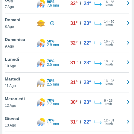
90%
a", è
16
-
35
32°
/
24°
7.6 mm
km/h
7 Ago
al sito
ettando
Domani
14
-
30
31°
/
23°
zione di
km/h
8 Ago
okie,
dei nostri
Domenica
50%
16
-
33
che ci
32°
/
22°
2.9 mm
km/h
9 Ago
no di
 e
e il
Lunedì
70%
18
-
38
31°
/
23°
amento
2.5 mm
km/h
10 Ago
 Web,
i
Martedì
70%
13
-
28
re un
31°
/
23°
2.5 mm
km/h
11 Ago
pecifico
arti la
Mercoledì
à o
70%
9
-
28
30°
/
23°
7.7 mm
km/h
i
12 Ago
zzati
 di esso.
Giovedi
70%
12
-
31
sultare
31°
/
22°
1.1 mm
km/h
13 Ago
oni nella