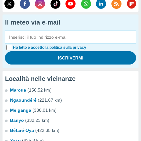
Il meteo via e-mail
Ho letto e accetto la politica sulla privacy
Località nelle vicinanze
Maroua
(156.52 km)
Ngaoundéré
(221.67 km)
Meiganga
(330.01 km)
Banyo
(332.23 km)
Bétaré-Oya
(422.35 km)
Yoko
(435.8 km)