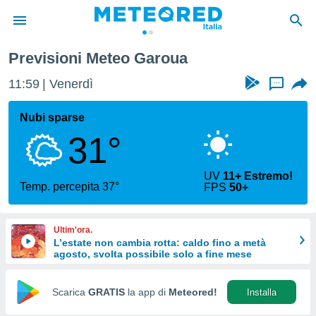
Previsioni Meteo Garoua
tiva
rivacy
11:59
Venerdì
...
ti di
net
Nubi sparse
net)
31°
i
 da
nisti per
UV
11+ Estremo!
 che le
Temp. percepita 37°
FPS
50+
ioni
iano di
È
Ultim'ora.
L’estate non cambia rotta: caldo fino a metà
 a
agosto, svolta possibile solo a fine mese
ito Web
do le
opzioni:
Scarica
GRATIS
la app di
Meteored!
Installa
 i