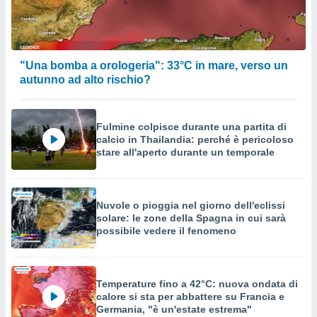
"Una bomba a orologeria": 33°C in mare, verso un
autunno ad alto rischio?
Fulmine colpisce durante una partita di
calcio in Thailandia: perché è pericoloso
stare all'aperto durante un temporale
Nuvole o pioggia nel giorno dell'eclissi
solare: le zone della Spagna in cui sarà
possibile vedere il fenomeno
Temperature fino a 42°C: nuova ondata di
calore si sta per abbattere su Francia e
Germania, "è un'estate estrema"