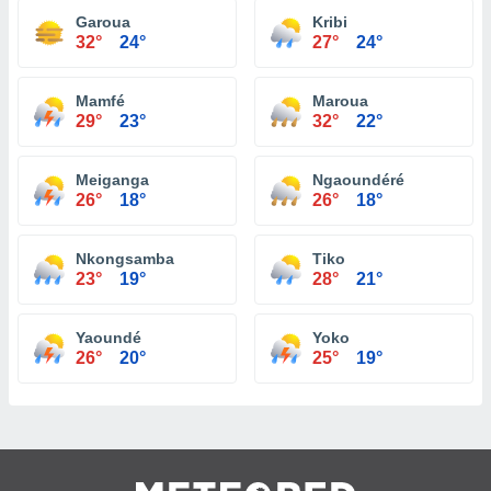
Garoua
Kribi
32°
24°
27°
24°
Mamfé
Maroua
29°
23°
32°
22°
Meiganga
Ngaoundéré
26°
18°
26°
18°
Nkongsamba
Tiko
23°
19°
28°
21°
Yaoundé
Yoko
26°
20°
25°
19°