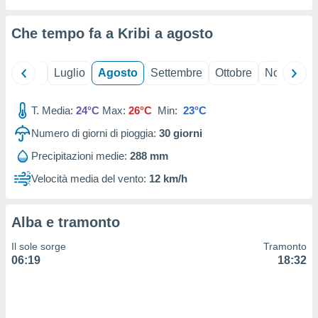
ioni
" o
tra
Che tempo fa a Kribi a
agosto
sui cookie
o sito
Giugno
Luglio
Agosto
Settembre
Ottobre
Novembre
nostri
T. Media:
24°C
Max:
26°C
Min:
23°C
mo il
te
Numero di giorni di pioggia:
30
giorni
ento dei
Precipitazioni medie:
288 mm
re
Velocità media del vento:
12 km/h
ioni su
vo e/o
i,
Alba e tramonto
 dati
er la
Il sole sorge
Tramonto
 della
06:19
18:32
à, creare
r la
à
izzata,