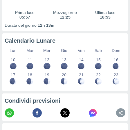
 profili
lezione
Prima luce
Mezzogiorno
Ultima luce
cità
05:57
12:25
18:53
izzata,
fili per
Durata del giorno
12h 13m
izzazione
Calendario Lunare
nuti,
 profili
Lun
Mar
Mer
Gio
Ven
Sab
Dom
lezione
uti
10
11
12
13
14
15
16
zzati,
 le
ni degli
17
18
19
20
21
22
23
 misurare
zioni dei
,
ere il
Condividi previsioni
so
he o la
ione di
enienti
diverse,