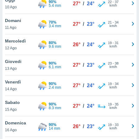
90%
a", è
22
-
37
27°
/
24°
5.4 mm
km/h
10 Ago
al sito
ettando
Domani
70%
21
-
34
27°
/
23°
zione di
3.4 mm
km/h
11 Ago
okie,
dei nostri
Mercoledì
80%
19
-
31
che ci
26°
/
24°
9.6 mm
km/h
12 Ago
no di
 e
e il
Giovedi
90%
23
-
38
27°
/
23°
amento
6.1 mm
km/h
13 Ago
 Web,
i
Venerdì
90%
19
-
34
re un
27°
/
24°
2.4 mm
km/h
14 Ago
pecifico
arti la
Sabato
à o
90%
19
-
35
27°
/
24°
8.3 mm
km/h
i
15 Ago
zzati
 di esso.
Domenica
90%
19
-
33
sultare
26°
/
23°
14 mm
km/h
16 Ago
oni nella