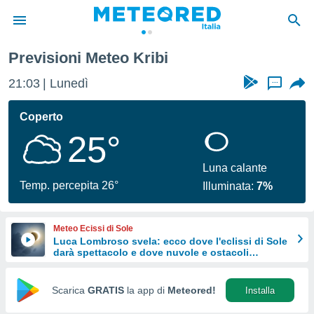
Previsioni Meteo Kribi
tiva
rivacy
21:03
Lunedì
...
ti di
net
Coperto
net)
25°
i
 da
nisti per
Luna calante
 che le
Temp. percepita 26°
Illuminata:
7%
ioni
iano di
È
Meteo Ecissi di Sole
Luca Lombroso svela: ecco dove l'eclissi di Sole
 a
darà spettacolo e dove nuvole e ostacoli
ito Web
potrebbero rovinare tutto
do le
opzioni:
Scarica
GRATIS
la app di
Meteored!
Installa
 i