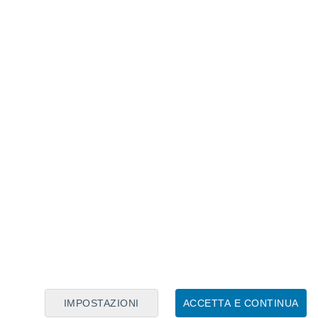
Calendario Lunare
Lun
Mar
Mer
Gio
Ven
Sab
Dom
8
9
10
11
12
13
14
15
16
17
18
19
20
21
IMPOSTAZIONI
ACCETTA E CONTINUA