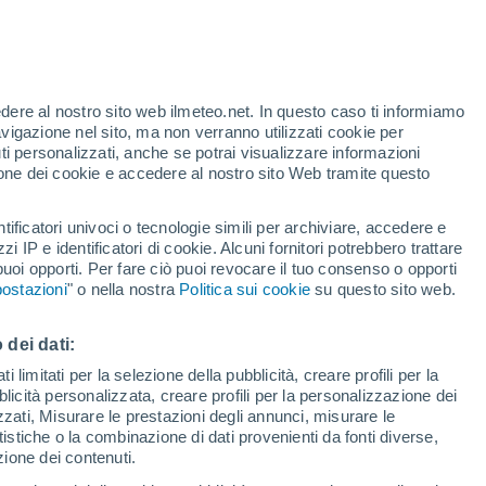
t
edere al nostro sito web ilmeteo.net. In questo caso ti informiamo
/h
avigazione nel sito, ma non verranno utilizzati cookie per
i personalizzati, anche se potrai visualizzare informazioni
azione dei cookie e accedere al nostro sito Web tramite questo
tificatori univoci o tecnologie simili per archiviare, accedere e
e?
zzi IP e identificatori di cookie. Alcuni fornitori potrebbero trattare
 puoi opporti. Per fare ciò puoi revocare il tuo consenso o opporti
di pioggia
Satelliti
Modelli
ostazioni
" o nella nostra
Politica sui cookie
su questo sito web.
 dei dati:
Martedì
Mercoledì
Giovedi
Venerdì
 limitati per la selezione della pubblicità, creare profili per la
bblicità personalizzata, creare profili per la personalizzazione dei
11 Ago
12 Ago
13 Ago
14 Ago
izzati, Misurare le prestazioni degli annunci, misurare le
istiche o la combinazione di dati provenienti da fonti diverse,
ezione dei contenuti.