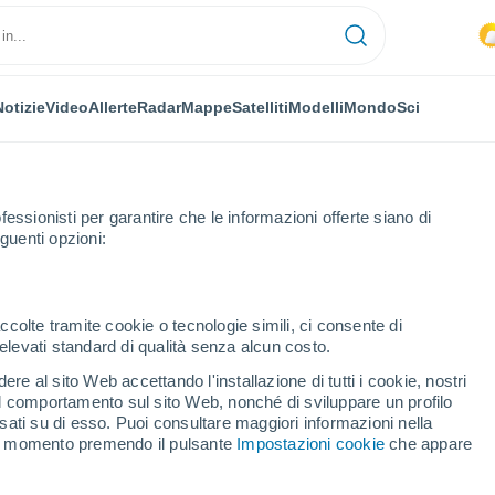
Notizie
Video
Allerte
Radar
Mappe
Satelliti
Modelli
Mondo
Sci
fessionisti per garantire che le informazioni offerte siano di
guenti opzioni:
ccolte tramite cookie o tecnologie simili, ci consente di
n elevati standard di qualità senza alcun costo.
sop
re al sito Web accettando l'installazione di tutti i cookie, nostri
 il comportamento sul sito Web, nonché di sviluppare un profilo
...
asati su di esso. Puoi consultare maggiori informazioni nella
si momento premendo il pulsante
Impostazioni cookie
che appare
Per ora
Cielo nuvoloso nelle prossime
ore