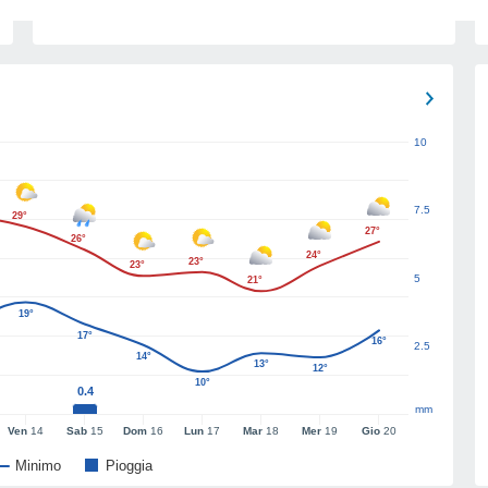
10
7.5
29°
27°
26°
24°
23°
23°
5
21°
19°
17°
16°
2.5
14°
13°
12°
10°
0.4
mm
Ven
14
Sab
15
Dom
16
Lun
17
Mar
18
Mer
19
Gio
20
Minimo
Pioggia