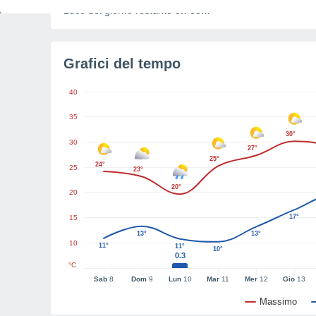
Luce del giorno restante
5h 33m
Grafici del tempo
40
35
30°
30
27°
25°
24°
25
23°
20°
20
17°
15
13°
13°
10
11°
11°
10°
0.3
°C
Sab
8
Dom
9
Lun
10
Mar
11
Mer
12
Gio
13
Massimo