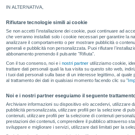
24°
IN ALTERNATIVA,
Rifiutare tecnologie simili ai cookie
Sud-oves
Se non accetti l'installazione dei cookie, puoi continuare ad acc
Temp. percepita 25°
13
-
32 km
che verranno installati solo i cookie necessari per garantire la n
analizzare il comportamento o per mostrare pubblicità o contenut
generali e pubblicità non personalizzata. Puoi rifiutare l'install
abbonamento premendo il pulsante "Rifiuta".
Ultim'ora.
Ondata di calore fino a Ferragosto: rischia di
Con il tuo consenso, noi e i
nostri partner
utilizziamo cookie, iden
diventare eccezionale. Svolta solo a fine mes
trattare dati personali quali la tua visita su questo sito web, indiri
i tuoi dati personali sulla base di un interesse legittimo, al quale
Il Meteo 1 - 7
Attualità
Mappa di nuvolosità
Radar 
al trattamento dei dati in qualsiasi momento facendo clic su "
Imp
Noi e i nostri partner eseguiamo il seguente trattamento
Domani
Lunedì
Oggi
Archiviare informazioni su dispositivo e/o accedervi, utilizzare dati
pubblicità personalizzata, utilizzare profili per la selezione di pu
9 Ago
10 Ago
8 Ago
contenuti, utilizzare profili per la selezione di contenuti personal
prestazioni dei contenuti, comprendere il pubblico attraverso stat
sviluppare e migliorare i servizi, utilizzare dati limitati per la sel
30%