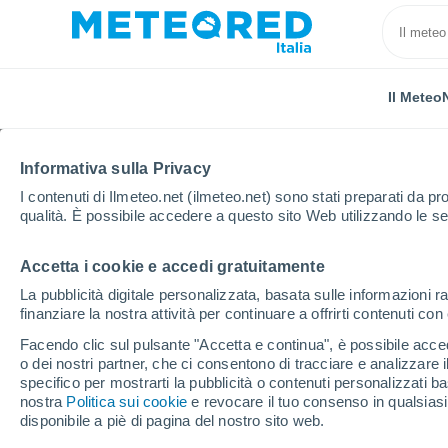
Il Meteo
Informativa sulla Privacy
I contenuti di Ilmeteo.net (ilmeteo.net) sono stati preparati da pro
qualità. È possibile accedere a questo sito Web utilizzando le se
Accetta i cookie e accedi gratuitamente
Home
Regno Unito
Midlands Orientali
Glossop
La pubblicità digitale personalizzata, basata sulle informazioni ra
finanziare la nostra attività per continuare a offrirti contenuti co
Previsioni Meteo Glos
Facendo clic sul pulsante "Accetta e continua", è possibile accede
o dei nostri partner, che ci consentono di tracciare e analizzare
15:59
Sabato
specifico per mostrarti la pubblicità o contenuti personalizzati b
nostra
Politica sui cookie
e revocare il tuo consenso in qualsia
disponibile a piè di pagina del nostro sito web.
Nubi sparse