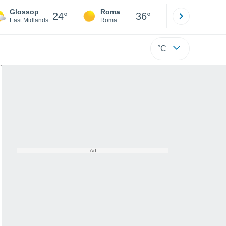
Glossop
Roma
Milano
24°
36°
East Midlands
Roma
Milano
°C