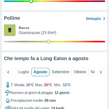
ioni
" o
tra
sui cookie
o sito
Polline
Dettaglio
Basso
nostri
Graminacee (15 #/m³)
mo il
te
ento dei
Che tempo fa a Long Eaton a
agosto
re
ioni su
vo e/o
Giugno
Luglio
Agosto
Settembre
Ottobre
Novembre
i,
 dati
er la
T. Media:
16°C
Max:
20°C
Min:
12°C
 della
Numero di giorni di pioggia:
12
giorni
à, creare
r la
Precipitazioni medie:
68 mm
à
izzata,
Velocità media del vento:
14 km/h