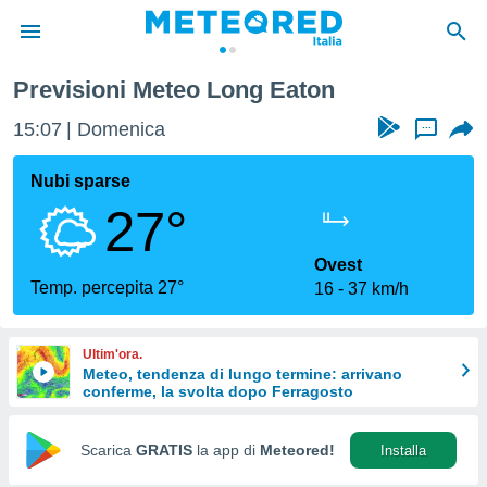
Previsioni Meteo Long Eaton
tiva
rivacy
15:07
Domenica
...
ti di
net
Nubi sparse
net)
27°
i
 da
nisti per
Ovest
 che le
Temp. percepita 27°
16
37 km/h
ioni
iano di
È
Ultim'ora.
Meteo, tendenza di lungo termine: arrivano
 a
conferme, la svolta dopo Ferragosto
ito Web
do le
opzioni:
Scarica
GRATIS
la app di
Meteored!
Installa
 i