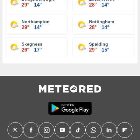
29°
14°
28°
14°
Northampton
Nottingham
29°
14°
28°
14°
Skegness
Spalding
26°
17°
29°
15°