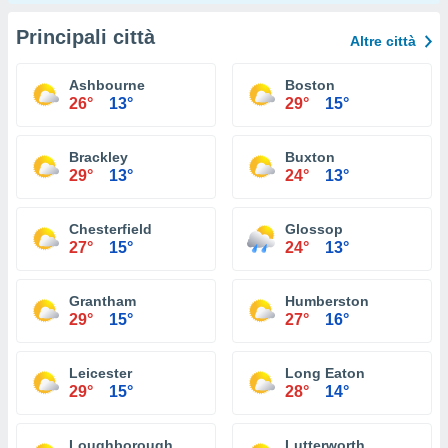
Principali città
Altre città
Ashbourne
Boston
26°
13°
29°
15°
Brackley
Buxton
29°
13°
24°
13°
Chesterfield
Glossop
27°
15°
24°
13°
Grantham
Humberston
29°
15°
27°
16°
Leicester
Long Eaton
29°
15°
28°
14°
Loughborough
Lutterworth