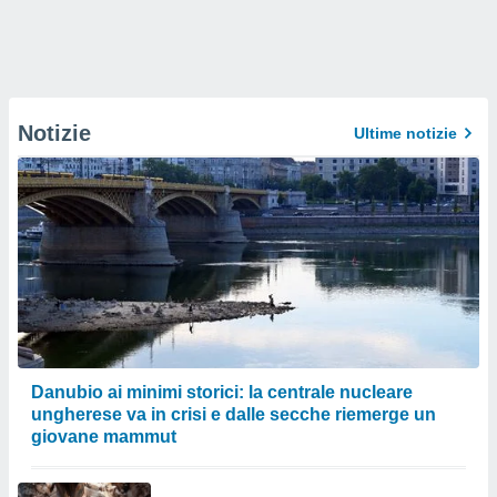
Notizie
Ultime notizie
Danubio ai minimi storici: la centrale nucleare
ungherese va in crisi e dalle secche riemerge un
giovane mammut