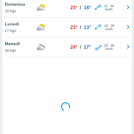
Domenica
11
-
44
23°
/
16°
km/h
sui cookie
16 Ago
e il tuo
 in
Lunedì
10
-
29
23°
/
13°
km/h
17 Ago
o
 il
Martedì
23
-
49
24°
/
17°
km/h
azioni
18 Ago
kie
re
le a piè
 del
to web.
ATIVA,
e
gie
i cookie
ccetti
zione dei