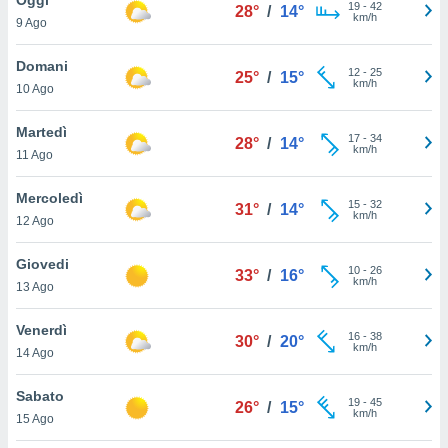
a", è
19
-
42
28°
/
14°
km/h
9 Ago
al sito
ettando
Domani
12
-
25
25°
/
15°
zione di
km/h
10 Ago
okie,
dei nostri
Martedì
17
-
34
che ci
28°
/
14°
km/h
11 Ago
no di
 e
e il
Mercoledì
15
-
32
31°
/
14°
amento
km/h
12 Ago
 Web,
i
Giovedi
10
-
26
re un
33°
/
16°
km/h
13 Ago
pecifico
arti la
Venerdì
à o
16
-
38
30°
/
20°
km/h
i
14 Ago
zzati
 di esso.
Sabato
19
-
45
sultare
26°
/
15°
km/h
15 Ago
oni nella