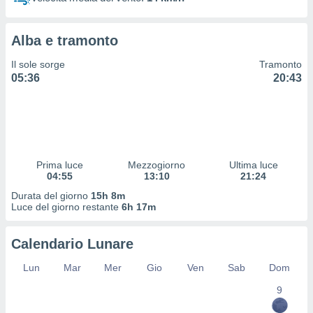
 profili
lezione
cità
Alba e tramonto
izzata,
fili per
Il sole sorge
Tramonto
05:36
20:43
izzazione
nuti,
 profili
lezione
uti
zzati,
Prima luce
Mezzogiorno
Ultima luce
 le
04:55
13:10
21:24
ni degli
 misurare
Durata del giorno
15h 8m
zioni dei
Luce del giorno restante
6h 17m
,
ere il
Calendario Lunare
so
Lun
Mar
Mer
Gio
Ven
Sab
Dom
he o la
ione di
9
enienti
diverse,