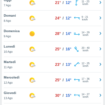
a", è
11
-
23
21°
/
12°
km/h
7 Ago
al sito
ettando
Domani
9
-
21
24°
/
12°
zione di
km/h
8 Ago
okie,
dei nostri
Domenica
14
-
29
che ci
28°
/
14°
km/h
9 Ago
no di
 e
e il
Lunedì
20
-
40
25°
/
16°
amento
km/h
10 Ago
 Web,
i
Martedì
12
-
25
re un
23°
/
13°
km/h
11 Ago
pecifico
arti la
Mercoledì
à o
17
-
36
25°
/
14°
km/h
i
12 Ago
zzati
 di esso.
Giovedi
14
-
27
sultare
30°
/
15°
km/h
13 Ago
oni nella