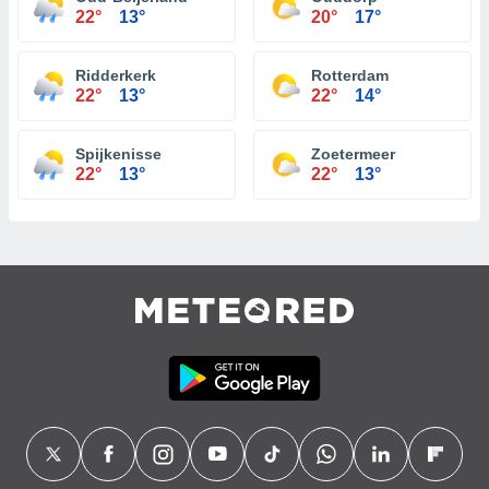
22°
13°
20°
17°
Ridderkerk
Rotterdam
22°
13°
22°
14°
Spijkenisse
Zoetermeer
22°
13°
22°
13°