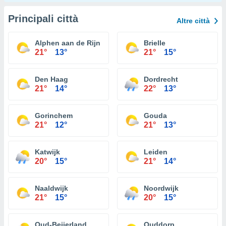
Principali città
Altre città
Alphen aan de Rijn
Brielle
21°
13°
21°
15°
Den Haag
Dordrecht
21°
14°
22°
13°
Gorinchem
Gouda
21°
12°
21°
13°
Katwijk
Leiden
20°
15°
21°
14°
Naaldwijk
Noordwijk
21°
15°
20°
15°
Oud-Beijerland
Ouddorp