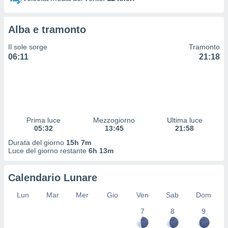
 profili
lezione
cità
Alba e tramonto
izzata,
fili per
Il sole sorge
Tramonto
06:11
21:18
izzazione
nuti,
 profili
lezione
uti
zzati,
Prima luce
Mezzogiorno
Ultima luce
 le
05:32
13:45
21:58
ni degli
 misurare
Durata del giorno
15h 7m
zioni dei
Luce del giorno restante
6h 13m
,
ere il
Calendario Lunare
so
Lun
Mar
Mer
Gio
Ven
Sab
Dom
he o la
ione di
7
8
9
enienti
diverse,