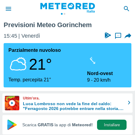
Previsioni Meteo Gorinchem
tiva
rivacy
15:45
Venerdì
...
ti di
net
Parzialmente nuvoloso
net)
21°
i
 da
nisti per
Nord-ovest
 che le
Temp. percepita 21°
9
20 km/h
ioni
iano di
È
Ultim'ora.
Luca Lombroso non vede la fine del caldo:
 a
"Ferragosto 2026 potrebbe entrare nella storia.
ito Web
Ecco perché.
do le
opzioni:
Scarica
GRATIS
la app di
Meteored!
Installare
 i