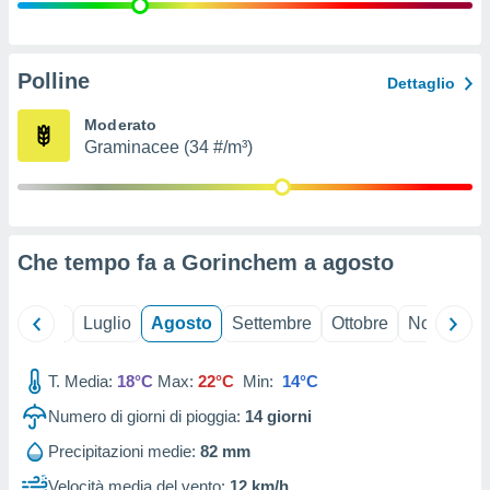
ioni
" o
tra
sui cookie
o sito
Polline
Dettaglio
Moderato
nostri
Graminacee (34 #/m³)
mo il
te
ento dei
Che tempo fa a Gorinchem a
agosto
re
ioni su
vo e/o
Giugno
Luglio
Agosto
Settembre
Ottobre
Novembre
i,
 dati
er la
T. Media:
18°C
Max:
22°C
Min:
14°C
 della
Numero di giorni di pioggia:
14
giorni
à, creare
r la
Precipitazioni medie:
82 mm
à
izzata,
Velocità media del vento:
12 km/h