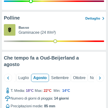
ioni
" o
tra
sui cookie
o sito
Polline
Dettaglio
Basso
nostri
Graminacee (24 #/m³)
mo il
te
ento dei
Che tempo fa a Oud-Beijerland a
re
agosto
ioni su
vo e/o
i,
Giugno
Luglio
Agosto
Settembre
Ottobre
Novembre
 dati
er la
 della
T. Media:
18°C
Max:
22°C
Min:
14°C
à, creare
r la
Numero di giorni di pioggia:
14
giorni
à
izzata,
Precipitazioni medie:
85 mm