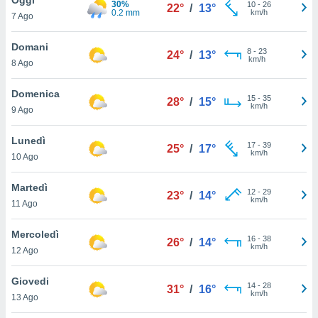
30%
a", è
10
-
26
22°
/
13°
0.2 mm
km/h
7 Ago
al sito
ettando
Domani
8
-
23
24°
/
13°
zione di
km/h
8 Ago
okie,
dei nostri
Domenica
15
-
35
che ci
28°
/
15°
km/h
9 Ago
no di
 e
e il
Lunedì
17
-
39
25°
/
17°
amento
km/h
10 Ago
 Web,
i
Martedì
12
-
29
re un
23°
/
14°
km/h
11 Ago
pecifico
arti la
Mercoledì
à o
16
-
38
26°
/
14°
km/h
i
12 Ago
zzati
 di esso.
Giovedi
14
-
28
sultare
31°
/
16°
km/h
13 Ago
oni nella