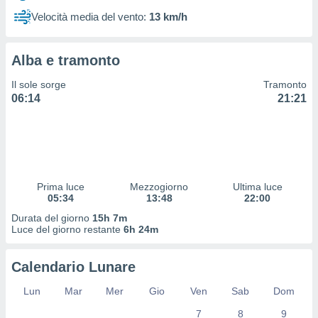
 profili
Velocità media del vento:
13 km/h
lezione
cità
izzata,
Alba e tramonto
fili per
Il sole sorge
Tramonto
izzazione
06:14
21:21
nuti,
 profili
lezione
uti
zzati,
 le
ni degli
Prima luce
Mezzogiorno
Ultima luce
 misurare
05:34
13:48
22:00
zioni dei
Durata del giorno
15h 7m
,
Luce del giorno restante
6h 24m
ere il
so
Calendario Lunare
he o la
ione di
Lun
Mar
Mer
Gio
Ven
Sab
Dom
enienti
7
8
9
diverse,