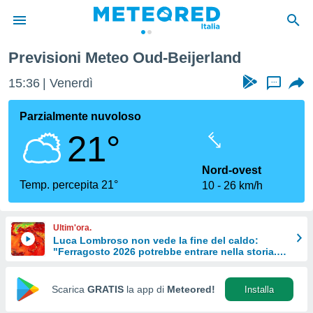
Previsioni Meteo Oud-Beijerland
tiva
rivacy
15:36
Venerdì
...
ti di
net
Parzialmente nuvoloso
net)
21°
i
 da
nisti per
Nord-ovest
 che le
Temp. percepita 21°
10
26 km/h
ioni
iano di
È
Ultim'ora.
Luca Lombroso non vede la fine del caldo:
 a
"Ferragosto 2026 potrebbe entrare nella storia.
ito Web
Ecco perché."
do le
opzioni:
Scarica
GRATIS
la app di
Meteored!
Installa
 i