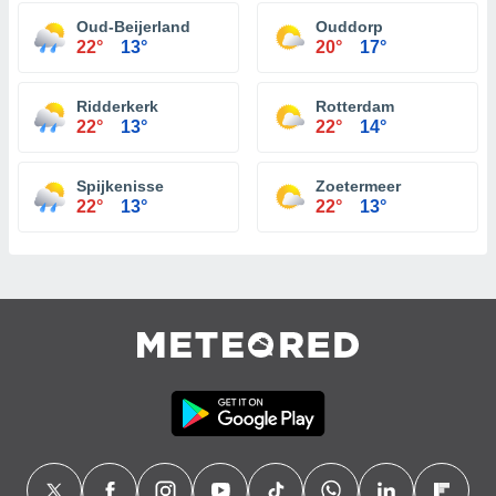
Oud-Beijerland
Ouddorp
22°
13°
20°
17°
Ridderkerk
Rotterdam
22°
13°
22°
14°
Spijkenisse
Zoetermeer
22°
13°
22°
13°