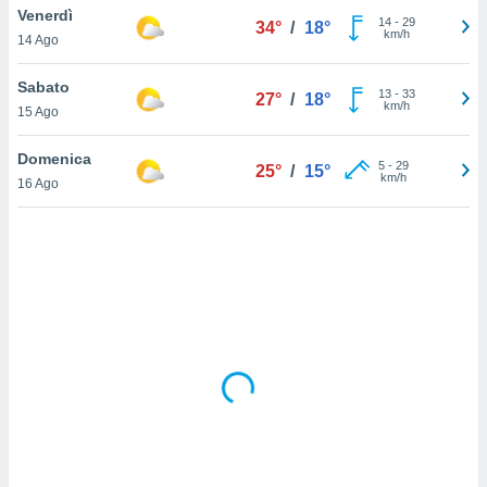
Venerdì
14
-
29
34°
/
18°
km/h
sui cookie
14 Ago
e il tuo
 in
Sabato
13
-
33
27°
/
18°
km/h
15 Ago
o
 il
Domenica
5
-
29
25°
/
15°
km/h
azioni
16 Ago
kie
re
le a piè
 del
to web.
ATIVA,
e
gie
i cookie
ccetti
zione dei