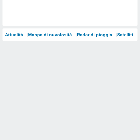
i nostri
artner
Attualità
Mappa di nuvolosità
Radar di pioggia
Satelliti