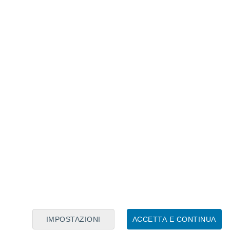
Calendario Lunare
Lun
Mar
Mer
Gio
Ven
Sab
Dom
6
7
8
9
10
11
12
13
14
15
16
17
18
19
IMPOSTAZIONI
ACCETTA E CONTINUA