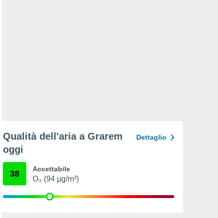
Qualità dell'aria a Grarem
Dettaglio
oggi
Accettabile
38
O₃ (94 µg/m³)