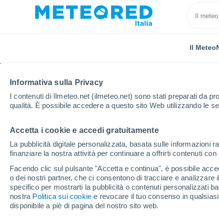
Il Meteo
Informativa sulla Privacy
I contenuti di Ilmeteo.net (ilmeteo.net) sono stati preparati da pro
qualità. È possibile accedere a questo sito Web utilizzando le se
Accetta i cookie e accedi gratuitamente
Home
Algeria
Provincia di Mila
Grarem
La pubblicità digitale personalizzata, basata sulle informazioni ra
finanziare la nostra attività per continuare a offrirti contenuti co
Previsioni Meteo Grar
Facendo clic sul pulsante "Accetta e continua", è possibile accede
o dei nostri partner, che ci consentono di tracciare e analizzare
12:11
Giovedi
specifico per mostrarti la pubblicità o contenuti personalizzati b
nostra
Politica sui cookie
e revocare il tuo consenso in qualsia
disponibile a piè di pagina del nostro sito web.
Sereno