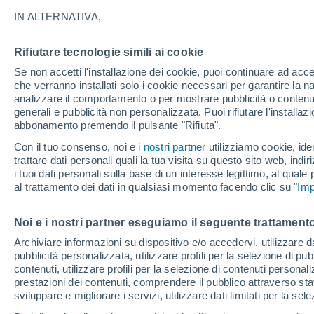
35°
IN ALTERNATIVA,
Rifiutare tecnologie simili ai cookie
UV
9 Molto
Se non accetti l'installazione dei cookie, puoi continuare ad acc
Temp. percepita 34°
FPS
25-50
che verranno installati solo i cookie necessari per garantire la n
analizzare il comportamento o per mostrare pubblicità o contenut
generali e pubblicità non personalizzata. Puoi rifiutare l'install
abbonamento premendo il pulsante "Rifiuta".
Ultim'ora.
Il fenomeno El Niño sta tornando: "L'interrutt
Con il tuo consenso, noi e i
nostri partner
utilizziamo cookie, iden
sta azionando proprio ora" – ecco cosa ci asp
trattare dati personali quali la tua visita su questo sito web, indiri
in inverno
i tuoi dati personali sulla base di un interesse legittimo, al quale
Il Meteo 1 - 7
Attualità
Mappa della Temperatura
R
al trattamento dei dati in qualsiasi momento facendo clic su "
Imp
Noi e i nostri partner eseguiamo il seguente trattamento
Domani
Sabato
D
Oggi
Archiviare informazioni su dispositivo e/o accedervi, utilizzare dati
pubblicità personalizzata, utilizzare profili per la selezione di pu
7 Ago
8 Ago
6 Ago
contenuti, utilizzare profili per la selezione di contenuti personal
prestazioni dei contenuti, comprendere il pubblico attraverso stat
sviluppare e migliorare i servizi, utilizzare dati limitati per la sel