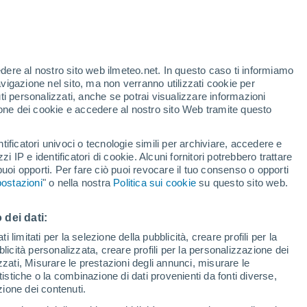
 alto!
edere al nostro sito web ilmeteo.net. In questo caso ti informiamo
avigazione nel sito, ma non verranno utilizzati cookie per
i personalizzati, anche se potrai visualizzare informazioni
azione dei cookie e accedere al nostro sito Web tramite questo
ore si
tificatori univoci o tecnologie simili per archiviare, accedere e
etta
zzi IP e identificatori di cookie. Alcuni fornitori potrebbero trattare
 puoi opporti. Per fare ciò puoi revocare il tuo consenso o opporti
adar di pioggia
Satelliti
Modelli
ostazioni
" o nella nostra
Politica sui cookie
su questo sito web.
 dei dati:
omenica
Lunedì
Martedì
Mercoledì
 limitati per la selezione della pubblicità, creare profili per la
bblicità personalizzata, creare profili per la personalizzazione dei
9 Ago
10 Ago
11 Ago
12 Ago
izzati, Misurare le prestazioni degli annunci, misurare le
istiche o la combinazione di dati provenienti da fonti diverse,
ezione dei contenuti.