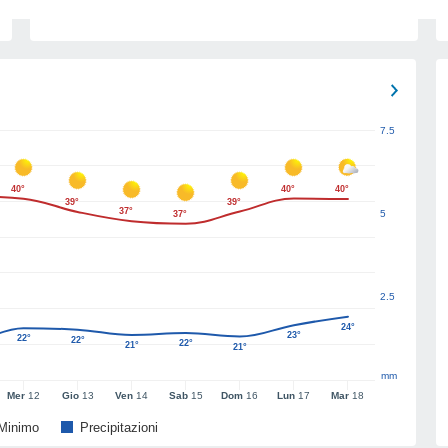
7.5
40°
40°
40°
39°
39°
37°
5
37°
2.5
24°
23°
22°
22°
22°
21°
21°
mm
Mer
12
Gio
13
Ven
14
Sab
15
Dom
16
Lun
17
Mar
18
Minimo
Precipitazioni