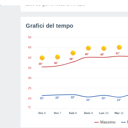
Luce del giorno restante
7h 52m
Grafici del tempo
50
45
41°
40°
40°
40
38°
36°
35°
35
30
25
22°
22°
20
21°
21°
21°
21°
°C
Gio
6
Ven
7
Sab
8
Dom
9
Lun
10
Mar
11
Massimo