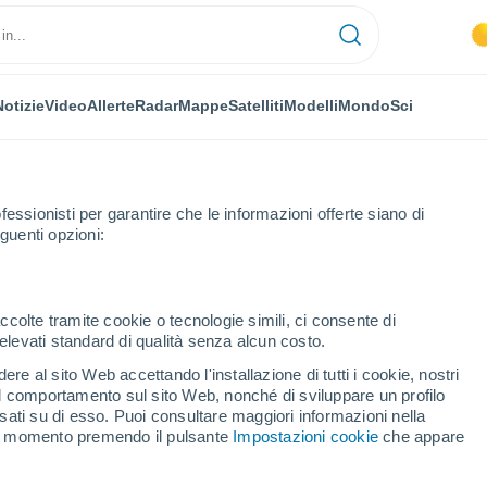
Notizie
Video
Allerte
Radar
Mappe
Satelliti
Modelli
Mondo
Sci
fessionisti per garantire che le informazioni offerte siano di
guenti opzioni:
ccolte tramite cookie o tecnologie simili, ci consente di
n elevati standard di qualità senza alcun costo.
em
re al sito Web accettando l'installazione di tutti i cookie, nostri
 il comportamento sul sito Web, nonché di sviluppare un profilo
...
asati su di esso. Puoi consultare maggiori informazioni nella
si momento premendo il pulsante
Impostazioni cookie
che appare
Per ora
Cielo sereno nelle prossime ore