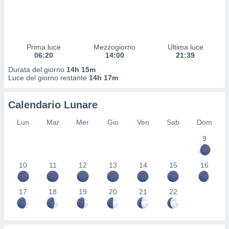
 profili
lezione
cità
izzata,
fili per
Prima luce
Mezzogiorno
Ultima luce
06:20
14:00
21:39
izzazione
Durata del giorno
14h 15m
nuti,
Luce del giorno restante
14h 17m
 profili
lezione
uti
Calendario Lunare
zzati,
 le
Lun
Mar
Mer
Gio
Ven
Sab
Dom
ni degli
9
 misurare
zioni dei
,
10
11
12
13
14
15
16
ere il
so
17
18
19
20
21
22
he o la
ione di
enienti
diverse,