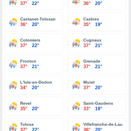
37°
22°
36°
20°
Castanet-Tolosan
Cazères
36°
20°
35°
19°
Colomiers
Cugnaux
37°
22°
37°
21°
Fronton
Grenade
37°
21°
37°
21°
L'Isle-en-Dodon
Muret
34°
20°
37°
20°
Revel
Saint-Gaudens
35°
20°
33°
19°
Tolosa
Villefranche-de-Lauraga
37°
22°
36°
20°