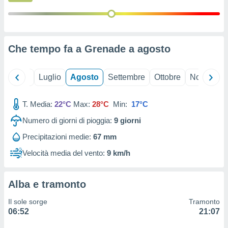
ioni
" o
tra
sui cookie
o sito
Che tempo fa a Grenade a
agosto
nostri
Giugno
Luglio
Agosto
Settembre
Ottobre
Novembre
mo il
te
ento dei
T. Media:
22°C
Max:
28°C
Min:
17°C
Numero di giorni di pioggia:
9
giorni
re
ioni su
Precipitazioni medie:
67 mm
vo e/o
Velocità media del vento:
9 km/h
i,
 dati
er la
Alba e tramonto
 della
à, creare
Il sole sorge
Tramonto
r la
06:52
21:07
à
izzata,