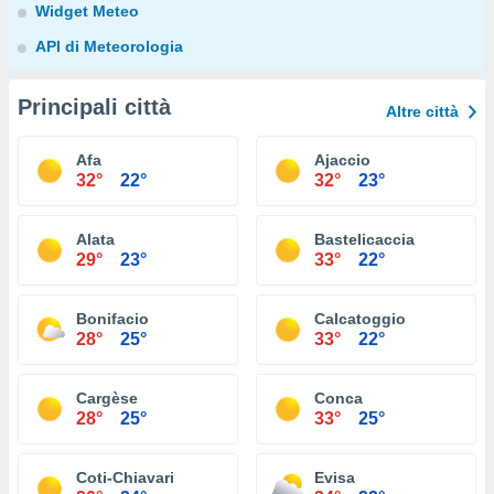
Widget Meteo
API di Meteorologia
Principali città
Altre città
Afa
Ajaccio
32°
22°
32°
23°
Alata
Bastelicaccia
29°
23°
33°
22°
Bonifacio
Calcatoggio
28°
25°
33°
22°
Cargèse
Conca
28°
25°
33°
25°
Coti-Chiavari
Evisa