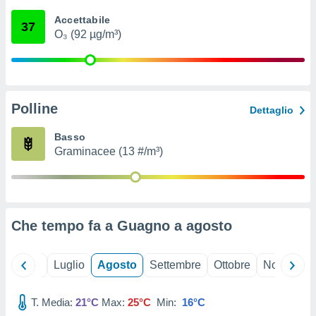
ioni
" o
Accettabile
tra
37
O₃ (92 µg/m³)
sui cookie
o sito
nostri
Polline
Dettaglio
mo il
te
Basso
ento dei
Graminacee (13 #/m³)
re
ioni su
vo e/o
i,
Che tempo fa a Guagno a
agosto
 dati
er la
 della
Giugno
Luglio
Agosto
Settembre
Ottobre
Novembre
à, creare
r la
à
T. Media:
21°C
Max:
25°C
Min:
16°C
izzata,