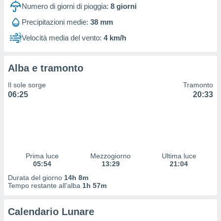
 profili
Numero di giorni di pioggia:
8
giorni
lezione
Precipitazioni medie:
38 mm
cità
izzata,
Velocità media del vento:
4 km/h
fili per
izzazione
Alba e tramonto
nuti,
 profili
Il sole sorge
Tramonto
lezione
06:25
20:33
uti
zzati,
 le
ni degli
 misurare
zioni dei
,
Prima luce
Mezzogiorno
Ultima luce
05:54
13:29
21:04
ere il
Durata del giorno
14h 8m
so
Tempo restante all'alba
1h 57m
he o la
ione di
Calendario Lunare
enienti
diverse,