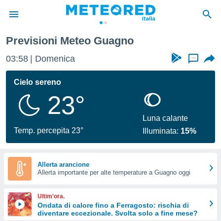
Previsioni Meteo Guagno
tiva
rivacy
03:58
Domenica
...
ti di
net
Cielo sereno
net)
23°
i
 da
nisti per
Luna calante
 che le
Temp. percepita 23°
Illuminata:
15%
ioni
iano di
È
Allerta arancione
 a
Allerta importante per alte temperature a Guagno oggi
ito Web
do le
Ultim'ora.
opzioni:
Ondata di calore fino a Ferragosto: rischia di
diventare eccezionale. Svolta solo a fine mese?
 i