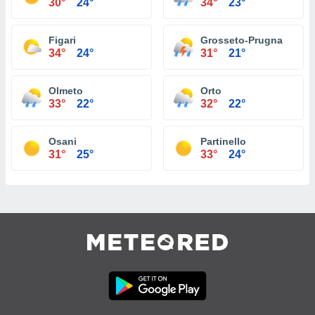
30°
24°
34°
23°
Figari
Grosseto-Prugna
34°
24°
31°
21°
Olmeto
Orto
33°
22°
32°
22°
Osani
Partinello
31°
25°
33°
24°