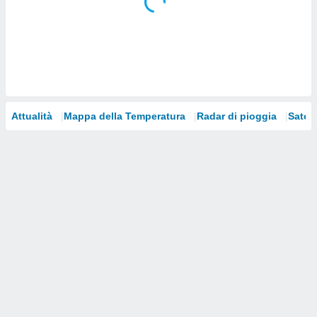
i nostri
artner
Attualità
Mappa della Temperatura
Radar di pioggia
Satelli