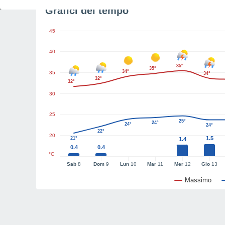
Grafici del tempo
45
40
35°
35°
34°
35
34°
32°
32°
30
25
25°
24°
24°
24°
22°
20
1.5
21°
1.4
0.4
0.4
°C
Sab
8
Dom
9
Lun
10
Mar
11
Mer
12
Gio
13
Massimo