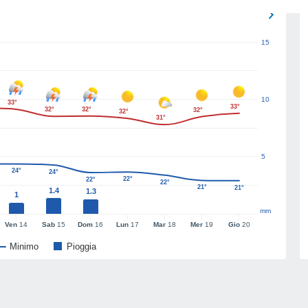
15
10
33°
33°
32°
32°
32°
32°
31°
5
24°
24°
22°
22°
22°
21°
21°
1.4
1.3
1
mm
Ven
14
Sab
15
Dom
16
Lun
17
Mar
18
Mer
19
Gio
20
Minimo
Pioggia