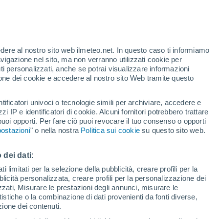
Allerta arancione
Allerta importante per alte
temperature a Poggiolo oggi
t
edere al nostro sito web ilmeteo.net. In questo caso ti informiamo
h
avigazione nel sito, ma non verranno utilizzati cookie per
i personalizzati, anche se potrai visualizzare informazioni
azione dei cookie e accedere al nostro sito Web tramite questo
tificatori univoci o tecnologie simili per archiviare, accedere e
e?
zzi IP e identificatori di cookie. Alcuni fornitori potrebbero trattare
 puoi opporti. Per fare ciò puoi revocare il tuo consenso o opporti
adar di pioggia
Satelliti
Modelli
ostazioni
" o nella nostra
Politica sui cookie
su questo sito web.
 dei dati:
Martedì
Mercoledì
Giovedi
Venerdì
 limitati per la selezione della pubblicità, creare profili per la
bblicità personalizzata, creare profili per la personalizzazione dei
11 Ago
12 Ago
13 Ago
14 Ago
izzati, Misurare le prestazioni degli annunci, misurare le
istiche o la combinazione di dati provenienti da fonti diverse,
ezione dei contenuti.
80%
90%
80%