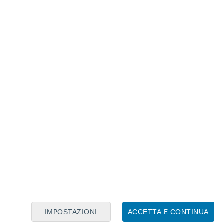
Calendario Lunare
Lun
Mar
Mer
Gio
Ven
Sab
Dom
8
9
10
11
12
13
14
15
16
17
18
19
20
21
IMPOSTAZIONI
ACCETTA E CONTINUA