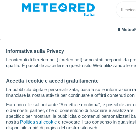
Il Meteo
Informativa sulla Privacy
I contenuti di Ilmeteo.net (ilmeteo.net) sono stati preparati da pro
qualità. È possibile accedere a questo sito Web utilizzando le se
Accetta i cookie e accedi gratuitamente
Home
Francia
Corsica
Corsica del Sud
Pog
La pubblicità digitale personalizzata, basata sulle informazioni ra
finanziare la nostra attività per continuare a offrirti contenuti co
Previsioni Meteo Poggi
Facendo clic sul pulsante "Accetta e continua", è possibile accede
o dei nostri partner, che ci consentono di tracciare e analizzare
18:49
Sabato
specifico per mostrarti la pubblicità o contenuti personalizzati b
nostra
Politica sui cookie
e revocare il tuo consenso in qualsia
disponibile a piè di pagina del nostro sito web.
Sereno