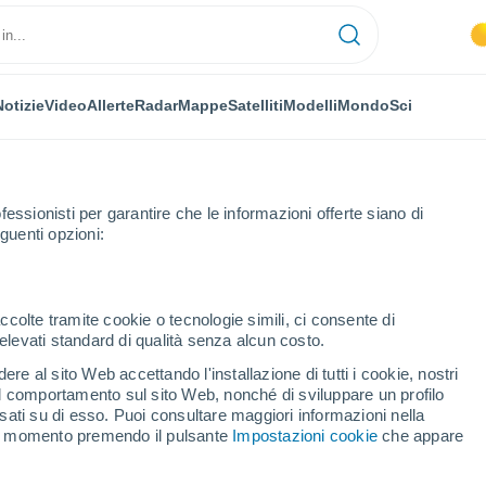
Notizie
Video
Allerte
Radar
Mappe
Satelliti
Modelli
Mondo
Sci
fessionisti per garantire che le informazioni offerte siano di
guenti opzioni:
giolo
ccolte tramite cookie o tecnologie simili, ci consente di
n elevati standard di qualità senza alcun costo.
olo
re al sito Web accettando l'installazione di tutti i cookie, nostri
 il comportamento sul sito Web, nonché di sviluppare un profilo
...
asati su di esso. Puoi consultare maggiori informazioni nella
si momento premendo il pulsante
Impostazioni cookie
che appare
Per ora
Cielo sereno nelle prossime ore