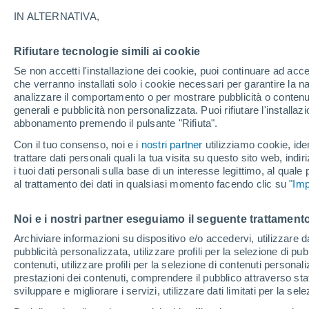
28°
IN ALTERNATIVA,
Rifiutare tecnologie simili ai cookie
Sud-oves
Se non accetti l'installazione dei cookie, puoi continuare ad acc
Temp. percepita 31°
6
-
23 km/
che verranno installati solo i cookie necessari per garantire la n
analizzare il comportamento o per mostrare pubblicità o contenut
generali e pubblicità non personalizzata. Puoi rifiutare l'install
abbonamento premendo il pulsante "Rifiuta".
Ultim'ora.
Ondata di calore fino a Ferragosto: rischia di
Con il tuo consenso, noi e i
nostri partner
utilizziamo cookie, iden
diventare eccezionale. Svolta solo a fine mes
trattare dati personali quali la tua visita su questo sito web, indiri
i tuoi dati personali sulla base di un interesse legittimo, al quale
Il Meteo 1 - 7
Attualità
Mappa della Temperatura
R
al trattamento dei dati in qualsiasi momento facendo clic su "
Imp
Noi e i nostri partner eseguiamo il seguente trattamento
Domani
Lunedì
Oggi
Archiviare informazioni su dispositivo e/o accedervi, utilizzare dati
pubblicità personalizzata, utilizzare profili per la selezione di pu
9 Ago
10 Ago
8 Ago
contenuti, utilizzare profili per la selezione di contenuti personal
prestazioni dei contenuti, comprendere il pubblico attraverso stat
sviluppare e migliorare i servizi, utilizzare dati limitati per la sel
60%
40%