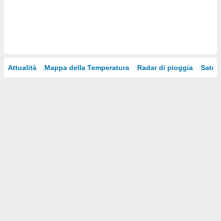
i nostri
artner
Attualità
Mappa della Temperatura
Radar di pioggia
Satelli