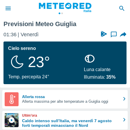
Previsioni Meteo Guiglia
tiva
rivacy
01:36
Venerdì
...
ti di
net
Cielo sereno
net)
23°
i
 da
nisti per
Luna calante
 che le
Temp. percepita 24°
Illuminata:
35%
ioni
iano di
È
Allerta rossa
 a
Allerta massima per alte temperature a Guiglia oggi
ito Web
do le
Ultim’ora
opzioni:
Caldo intenso sull’Italia, ma venerdì 7 agosto
forti temporali minacciano il Nord
 i