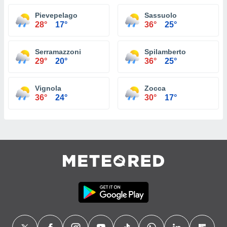
Pievepelago
Sassuolo
28°
17°
36°
25°
Serramazzoni
Spilamberto
29°
20°
36°
25°
Vignola
Zocca
36°
24°
30°
17°