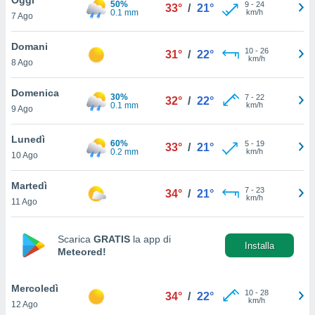
50%
a", è
9
-
24
33°
/
21°
0.1 mm
km/h
7 Ago
al sito
ettando
Domani
10
-
26
31°
/
22°
zione di
km/h
8 Ago
okie,
dei nostri
Domenica
30%
7
-
22
che ci
32°
/
22°
0.1 mm
km/h
9 Ago
no di
 e
e il
Lunedì
60%
5
-
19
33°
/
21°
amento
0.2 mm
km/h
10 Ago
 Web,
i
Martedì
7
-
23
re un
34°
/
21°
km/h
11 Ago
pecifico
arti la
à o
Scarica
GRATIS
la app di
i
Installa
Meteored!
zzati
 di esso.
sultare
Mercoledì
10
-
28
34°
/
22°
km/h
12 Ago
oni nella