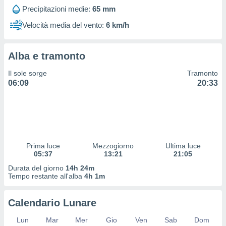
 profili
Precipitazioni medie:
65 mm
lezione
cità
Velocità media del vento:
6 km/h
izzata,
fili per
Alba e tramonto
izzazione
nuti,
Il sole sorge
Tramonto
 profili
06:09
20:33
lezione
uti
zzati,
 le
ni degli
 misurare
Prima luce
Mezzogiorno
Ultima luce
zioni dei
05:37
13:21
21:05
,
ere il
Durata del giorno
14h 24m
Tempo restante all'alba
4h 1m
so
he o la
Calendario Lunare
ione di
enienti
Lun
Mar
Mer
Gio
Ven
Sab
Dom
diverse,