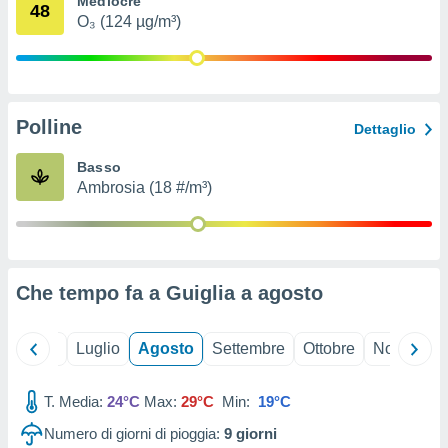
Mediocre
48
ioni
" o
O₃ (124 µg/m³)
tra
sui cookie
o sito
Polline
nostri
Dettaglio
mo il
Basso
te
Ambrosia (18 #/m³)
ento dei
re
ioni su
vo e/o
Che tempo fa a Guiglia a
agosto
i,
 dati
er la
Giugno
Luglio
Agosto
Settembre
Ottobre
Novembre
 della
à, creare
r la
T. Media:
24°C
Max:
29°C
Min:
19°C
à
Numero di giorni di pioggia:
9
giorni
izzata,