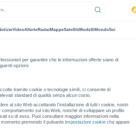
Notizie
Video
Allerte
Radar
Mappe
Satelliti
Modelli
Mondo
Sci
fessionisti per garantire che le informazioni offerte siano di
guenti opzioni:
ccolte tramite cookie o tecnologie simili, ci consente di
n elevati standard di qualità senza alcun costo.
ärvi
re al sito Web accettando l'installazione di tutti i cookie, nostri
 il comportamento sul sito Web, nonché di sviluppare un profilo
...
asati su di esso. Puoi consultare maggiori informazioni nella
si momento premendo il pulsante
Impostazioni cookie
che appare
Per ora
Intervalli nuvolosi nelle prossime
ore