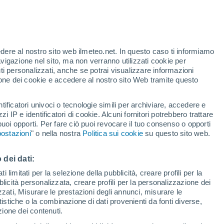
edere al nostro sito web ilmeteo.net. In questo caso ti informiamo
/h
avigazione nel sito, ma non verranno utilizzati cookie per
i personalizzati, anche se potrai visualizzare informazioni
azione dei cookie e accedere al nostro sito Web tramite questo
tificatori univoci o tecnologie simili per archiviare, accedere e
e?
zzi IP e identificatori di cookie. Alcuni fornitori potrebbero trattare
 puoi opporti. Per fare ciò puoi revocare il tuo consenso o opporti
di pioggia
Satelliti
Modelli
ostazioni
" o nella nostra
Politica sui cookie
su questo sito web.
 dei dati:
Martedì
Mercoledì
Giovedi
Venerdì
 limitati per la selezione della pubblicità, creare profili per la
bblicità personalizzata, creare profili per la personalizzazione dei
11 Ago
12 Ago
13 Ago
14 Ago
izzati, Misurare le prestazioni degli annunci, misurare le
istiche o la combinazione di dati provenienti da fonti diverse,
ezione dei contenuti.
90%