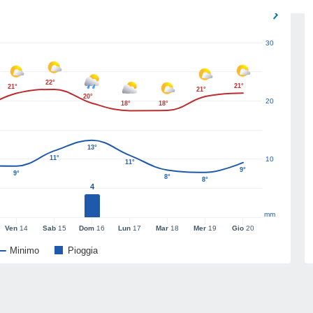
30
22°
21°
21°
21°
20°
20
18°
18°
13°
11°
10
11°
9°
9°
8°
8°
4
mm
Ven
14
Sab
15
Dom
16
Lun
17
Mar
18
Mer
19
Gio
20
Minimo
Pioggia