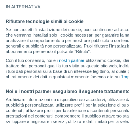
18°
IN ALTERNATIVA,
Rifiutare tecnologie simili ai cookie
Ovest
Se non accetti l'installazione dei cookie, puoi continuare ad acc
Temp. percepita 18°
20
-
47 km
che verranno installati solo i cookie necessari per garantire la n
analizzare il comportamento o per mostrare pubblicità o contenut
generali e pubblicità non personalizzata. Puoi rifiutare l'install
abbonamento premendo il pulsante "Rifiuta".
Ultim'ora.
Ondata di calore fino a Ferragosto: rischia di
Con il tuo consenso, noi e i
nostri partner
utilizziamo cookie, iden
diventare eccezionale. Svolta solo a fine mes
trattare dati personali quali la tua visita su questo sito web, indiri
i tuoi dati personali sulla base di un interesse legittimo, al quale
Il Meteo 1 - 7
Attualità
Mappa di nuvolosità
Radar 
al trattamento dei dati in qualsiasi momento facendo clic su "
Imp
Noi e i nostri partner eseguiamo il seguente trattamento
Domani
Lunedì
Oggi
Archiviare informazioni su dispositivo e/o accedervi, utilizzare dati
pubblicità personalizzata, utilizzare profili per la selezione di pu
9 Ago
10 Ago
8 Ago
contenuti, utilizzare profili per la selezione di contenuti personal
prestazioni dei contenuti, comprendere il pubblico attraverso stat
sviluppare e migliorare i servizi, utilizzare dati limitati per la sel
90%