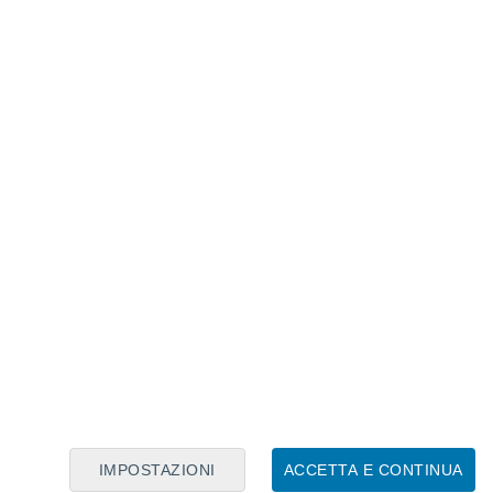
Calendario Lunare
Lun
Mar
Mer
Gio
Ven
Sab
Dom
8
9
10
11
12
13
14
15
16
17
18
19
20
21
IMPOSTAZIONI
ACCETTA E CONTINUA