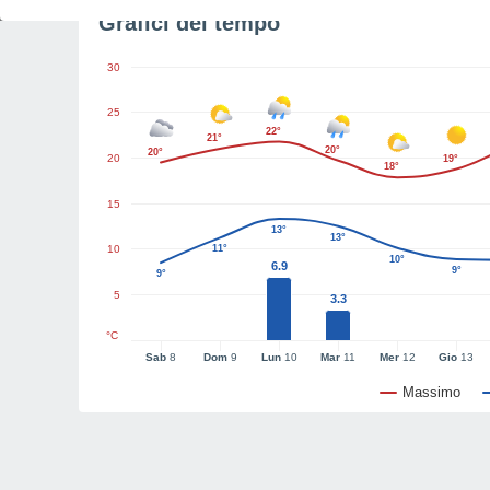
Grafici del tempo
30
25
22°
21°
20°
20°
20
19°
18°
15
13°
13°
10
11°
10°
6.9
9°
9°
5
3.3
°C
Sab
8
Dom
9
Lun
10
Mar
11
Mer
12
Gio
13
Massimo