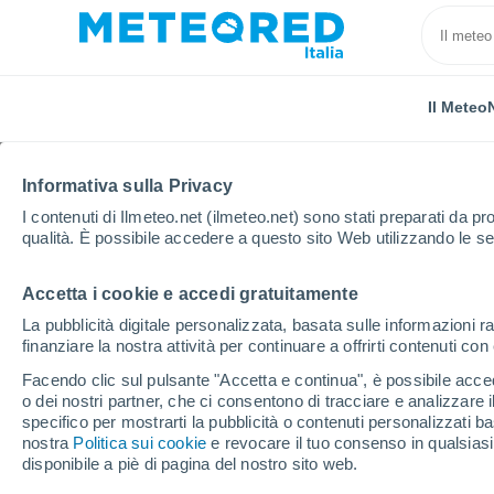
Il Meteo
Informativa sulla Privacy
I contenuti di Ilmeteo.net (ilmeteo.net) sono stati preparati da pro
qualità. È possibile accedere a questo sito Web utilizzando le se
Accetta i cookie e accedi gratuitamente
Home
Finlandia
Kanta-Häme
Hausjärvi
La pubblicità digitale personalizzata, basata sulle informazioni ra
finanziare la nostra attività per continuare a offrirti contenuti co
Previsioni Meteo Hausj
Facendo clic sul pulsante "Accetta e continua", è possibile accede
o dei nostri partner, che ci consentono di tracciare e analizzare
17:47
Sabato
specifico per mostrarti la pubblicità o contenuti personalizzati b
nostra
Politica sui cookie
e revocare il tuo consenso in qualsia
disponibile a piè di pagina del nostro sito web.
Nubi sparse