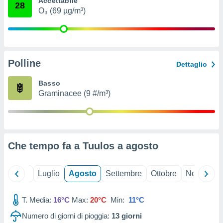
Accettabile
28
ioni
" o
O₃ (69 µg/m³)
tra
sui cookie
o sito
Polline
nostri
Dettaglio
mo il
Basso
te
Graminacee (9 #/m³)
ento dei
re
ioni su
vo e/o
Che tempo fa a Tuulos a
agosto
i,
 dati
er la
Giugno
Luglio
Agosto
Settembre
Ottobre
Novembre
 della
à, creare
r la
T. Media:
16°C
Max:
20°C
Min:
11°C
à
Numero di giorni di pioggia:
13
giorni
izzata,