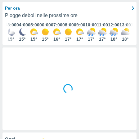
e
Per ora
Piogge deboli nelle prossime ore
amente
:00
03:00
04:00
05:00
06:00
07:00
08:00
09:00
10:00
11:00
12:00
13:00
14:
cità
izzata,
5°
15°
15°
15°
15°
16°
17°
17°
17°
17°
18°
18°
19
ACCETTA
ulle
E
ioni
CONTINUA
tramite
e simili,
IMPOSTAZIONI
nte di
e la
tività per
re a
ontenuti
ti
 di
senza
sto.
clic sul
 "Accetta
Oggi