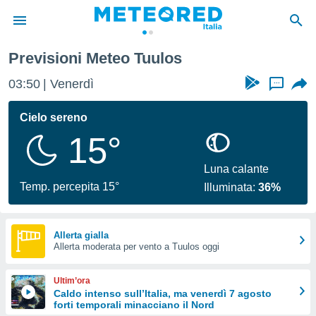
Previsioni Meteo Tuulos
tiva
rivacy
03:50
Venerdì
...
ti di
net
Cielo sereno
net)
15°
i
 da
nisti per
Luna calante
 che le
Temp. percepita 15°
Illuminata:
36%
ioni
iano di
È
Allerta gialla
 a
Allerta moderata per vento a Tuulos oggi
ito Web
do le
Ultim’ora
opzioni:
Caldo intenso sull’Italia, ma venerdì 7 agosto
forti temporali minacciano il Nord
 i