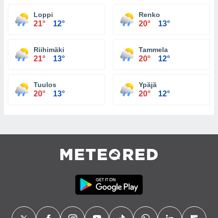
Loppi
Renko
21°
12°
20°
13°
Riihimäki
Tammela
21°
13°
20°
12°
Tuulos
Ypäjä
20°
13°
20°
12°