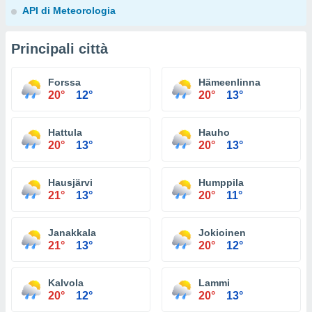
API di Meteorologia
Principali città
Forssa
Hämeenlinna
20°
12°
20°
13°
Hattula
Hauho
20°
13°
20°
13°
Hausjärvi
Humppila
21°
13°
20°
11°
Janakkala
Jokioinen
21°
13°
20°
12°
Kalvola
Lammi
20°
12°
20°
13°