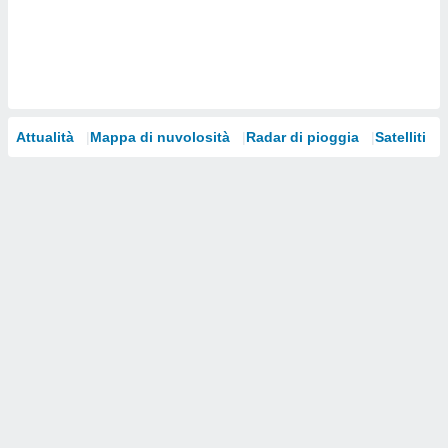
i nostri
artner
Attualità
Mappa di nuvolosità
Radar di pioggia
Satelliti