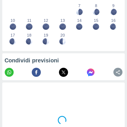
re e
7
8
9
e i
tilizzare
10
11
12
13
14
15
16
ati per la
e dei
.
17
18
19
20
izzazione
azione
Condividi previsioni
o la
e del
vo,
à e
i
zzati,
one delle
ni dei
 e degli
 ricerche
ico,
di