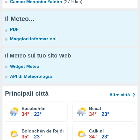
Campo Menonita Yalnón
(27.9 km)
Il Meteo...
PDF
Maggiori informazioni
Il Meteo sul tuo sito Web
Widget Meteo
API di Meteorologia
Principali città
Altre città
Bacabchén
Becal
34°
23°
34°
23°
Bolonchén de Rejón
Calkini
35°
23°
34°
23°