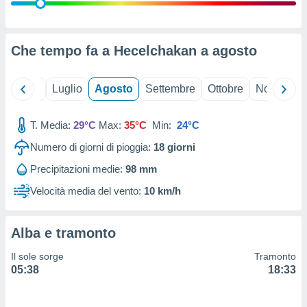
ioni
" o
tra
sui cookie
o sito
Che tempo fa a Hecelchakan a
agosto
nostri
Giugno
Luglio
Agosto
Settembre
Ottobre
Novembre
mo il
T. Media:
29°C
Max:
35°C
Min:
24°C
te
ento dei
Numero di giorni di pioggia:
18
giorni
Precipitazioni medie:
98 mm
re
ioni su
Velocità media del vento:
10 km/h
vo e/o
i,
 dati
Alba e tramonto
er la
 della
Il sole sorge
Tramonto
à, creare
05:38
18:33
r la
à
izzata,