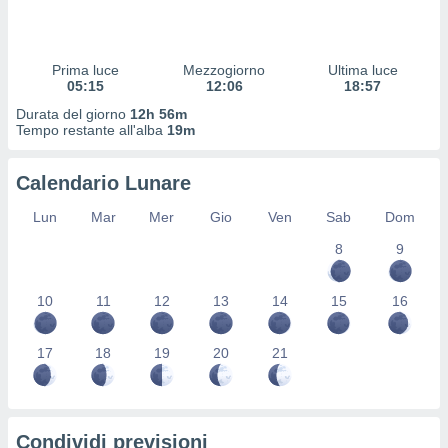
 profili
lezione
cità
izzata,
Prima luce
Mezzogiorno
Ultima luce
fili per
05:15
12:06
18:57
Durata del giorno
12h 56m
izzazione
Tempo restante all'alba
19m
nuti,
 profili
Calendario Lunare
lezione
uti
Lun
Mar
Mer
Gio
Ven
Sab
Dom
zzati,
 le
8
9
ni degli
 misurare
zioni dei
10
11
12
13
14
15
16
,
ere il
17
18
19
20
21
so
he o la
ione di
enienti
Condividi previsioni
diverse,