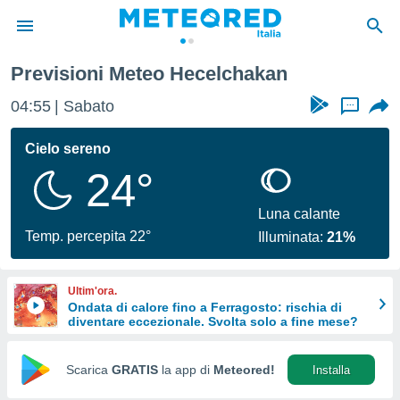
Previsioni Meteo Hecelchakan
tiva
rivacy
04:55
Sabato
...
ti di
net
Cielo sereno
net)
24°
i
 da
nisti per
Luna calante
 che le
Temp. percepita 22°
Illuminata:
21%
ioni
iano di
È
Ultim'ora.
Ondata di calore fino a Ferragosto: rischia di
 a
diventare eccezionale. Svolta solo a fine mese?
ito Web
do le
opzioni:
Scarica
GRATIS
la app di
Meteored!
Installa
 i