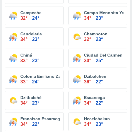
Campeche
Campo Menonita Yalnó
32°
24°
34°
23°
Candelaria
Champoton
34°
23°
32°
23°
Chiná
Ciudad Del Carmen
33°
23°
30°
25°
Colonia Emiliano Zapata
Dzibalchen
33°
24°
36°
22°
Dzitbalché
Escarcega
34°
23°
34°
22°
Francisco Escarcega
Hecelchakan
34°
22°
34°
23°