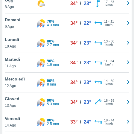
a", è
17
-
37
34°
/
23°
km/h
8 Ago
al sito
ettando
Domani
70%
11
-
31
34°
/
22°
zione di
4.3 mm
km/h
9 Ago
okie,
dei nostri
Lunedì
80%
13
-
30
che ci
34°
/
23°
2.7 mm
km/h
10 Ago
no di
 e
e il
Martedì
90%
11
-
34
34°
/
23°
amento
1.6 mm
km/h
11 Ago
 Web,
i
Mercoledì
90%
14
-
39
re un
34°
/
23°
8 mm
km/h
12 Ago
pecifico
arti la
Giovedi
à o
90%
18
-
38
34°
/
23°
5.3 mm
km/h
i
13 Ago
zzati
 di esso.
Venerdì
80%
18
-
44
sultare
33°
/
24°
2.5 mm
km/h
14 Ago
oni nella